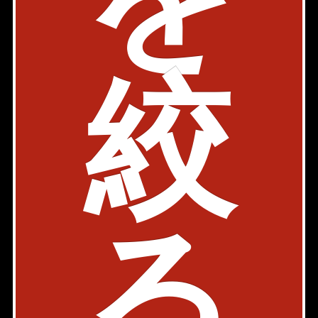
ら、お気軽にお問い合わせ下さい。
このエリアのお部屋探しは千代田麹町店が承ります！お気
軽にお問い合わせ下さい！
絞
メールで問い合わせ
chiyoda@axel-home.co.jp
千代田麹町店
〒102 - 0082
東京都千代田区一番町15-1 一番町ファーストビ
ルB階
03-6261-2451
る
検討リストを見る
Page Top
Home
Back