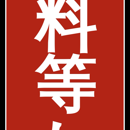
料
オリシンプル秋葉原ビル
事務所
SOHO
デザイナーズ
メゾネット
日比谷線 秋葉原駅 3分
東京都千代田区神田和泉町1-7-6
等
築年: 2019年5月
部屋件数: 0部屋
物件詳細
検討リスト
エクシト秋葉原
SOHO
JR山手線 秋葉原駅 3分