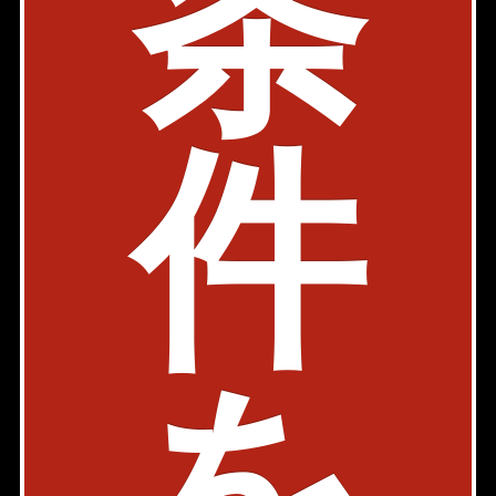
条
物件詳細
検討リスト
菱和パレス秋葉原駅前
JR山手線 秋葉原駅 4分
東京都千代田区神田和泉町1-9-1
件
築年: 2000年11月
部屋件数: 0部屋
物件詳細
検討リスト
1
2
を
千代田区神田和泉町の賃貸マンション検索結果を一覧表示
しています。「賃料」、「間取り」、「面積」の条件を絞
り込んで検索する事が出来ます。
千代田区神田和泉町周辺の選りすぐり賃貸情報を見つけた