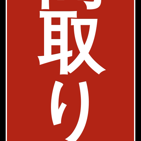
部屋件数: 0部屋
取
物件詳細
検討リスト
Y'sクレスト (ワイズクレスト)
JR山手線 秋葉原駅 4分
東京都千代田区神田和泉町1-1-11
築年: 1998年2月
部屋件数: 0部屋
り
物件詳細
検討リスト
グランデュオ秋葉原
日比谷線 秋葉原駅 5分