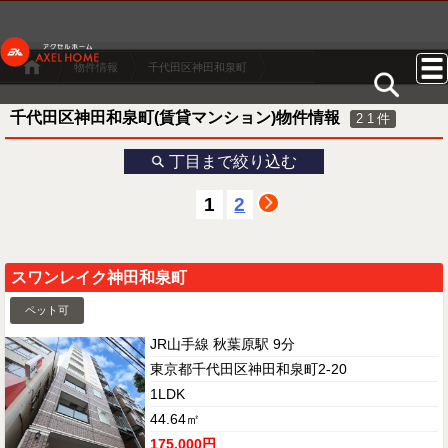
物件情報
千代田区神田和泉町
千代田区神田和泉町(賃貸マンション)物件情報
21
件
丁目まで絞り込む
1
2
スワンレイク神田和泉町
ペット可
JR山手線 秋葉原駅 9分
東京都千代田区神田和泉町2-20
1LDK
44.64㎡
175,000円