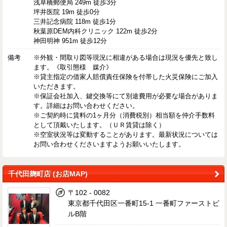
浅草橋郵便局 249m 徒歩3分
坪井医院 19m 徒歩0分
三井記念病院 118m 徒歩1分
秋葉原DEM内科クリニック 122m 徒歩2分
神田明神 951m 徒歩12分
備考
※外観・間取り図等現況に相違がある場合は現況を優先と致し
ます。《取引態様 媒介》
※貸主指定の借家人賠償責任保険を付帯した火災保険にご加入
いただきます。
※保証会社加入、鍵交換等にて別途費用が必要な場合がありま
す。詳細はお問い合わせください。
※ご契約時に賃料の1ヶ月分（消費税別）相当額を仲介手数料
として頂戴いたします。（ＵＲ賃貸は除く）
※空室状況等は変動することがあります。最新状況については
お問い合わせくださいますようお願いいたします。
千代田麹町店 (お店MAP)
〒102 - 0082
東京都千代田区一番町15-1 一番町ファーストビ
ルB階