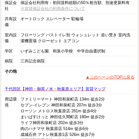
保証会
保証会社利用有：初回賃料総額の50％相当額、別途更新料有
社
※賃貸保証会社の利用条件について
共有設
オートロック エレベーター 駐輪場
備
室内設
フローリング バストイレ別 ウォシュレット 追い焚き 室内洗
備
濯機置場 クローゼット エアコン
学区
いずみこども園 和泉小学校 中学自由選択制
病院
三井記念病院
その他
▲このページのTOPに戻る
千代田区【神田・御茶ノ水・秋葉原エリア】賃貸マップ
周辺環
ファミリーマート 神田和泉町店 134m 徒歩2分
境
セブン-イレブン 神田和泉町店 207m 徒歩3分
ローソン メトロス秋葉原店 281m 徒歩4分
まいばすけっと 神田佐久間町店 180m 徒歩2分
ライフ神田和泉町店 202m 徒歩3分
肉のハナマサ 秋葉原店 514m 徒歩6分
成城石井 アトレ秋葉原1店 526m 徒歩7分