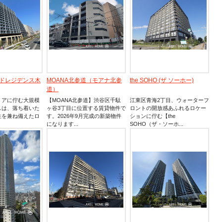
ドレジデンス木
MOANA北参道（モアナ北参
the SOHO (ザ ソーホー)
道）
リアに佇む大規模
【MOANA北参道】渋谷区千駄
江東区青海2丁目、ウォーターフ
スは、落ち着いた
ヶ谷3丁目に位置する賃貸物件で
ロントの開放感あふれるロケー
性を兼ね備えたロ
す。2026年9月完成の新築物件
ションに佇む【the
になります...
SOHO（ザ・ソーホ...