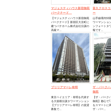
マジェスティハウス新宿御苑
富久クロスコ
パークナード
ー
【マジェスティハウス新宿御苑
山手線環内55
パークナード】新宿区大京町に
ワーマンショ
建つパナホーム株式会社分譲の
ンフォートタ
高級マ...
報です...
ブリリアマーレ有明
ザ・パークハ
御苑
東京ベイエリア・有明を代表す
【ザ・パークハ
る大規模分譲タワーマンション
御苑】都心で｢
【ブリリアマーレ有明】の賃貸
をスマートに
募集で...
ザ・パー...