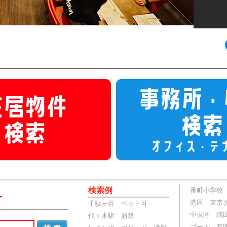
事務所・
住居物件
検索
検索
オフィス・テ
検索例
番町小学校
港区 東京
千駄ヶ谷 ペット可
中央区 隅
代々木駅 新築
プール 有