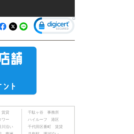
店舗
ナント
 賃貸
千駄ヶ谷 事務所
タワー
ハイルーフ 港区
田川沿い
千代田区番町 賃貸
明 豊洲
月島駅 運河沿い