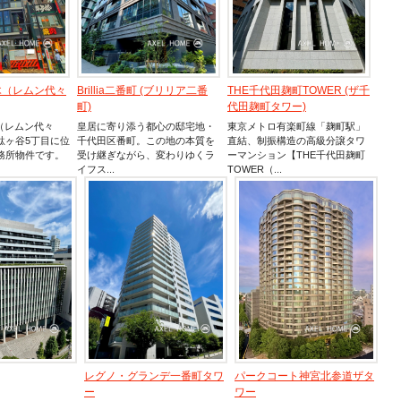
木（レムン代々
Brillia二番町 (ブリリア二番
THE千代田麹町TOWER (ザ千
町)
代田麹町タワー)
（レムン代々
皇居に寄り添う都心の邸宅地・
東京メトロ有楽町線「麹町駅」
駄ヶ谷5丁目に位
千代田区番町。この地の本質を
直結、制振構造の高級分譲タワ
務所物件です。
受け継ぎながら、変わりゆくラ
ーマンション【THE千代田麹町
イフス...
TOWER（...
レグノ・グランデ一番町タワ
パークコート神宮北参道ザタ
ー
ワー