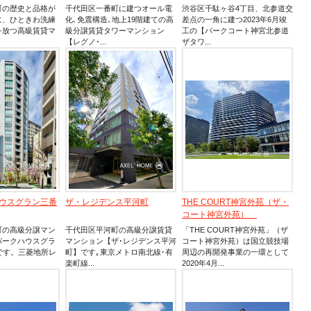
町の歴史と品格が
千代田区一番町に建つオール電
渋谷区千駄ヶ谷4丁目、北参道交
に、ひときわ洗練
化､免震構造､地上19階建ての高
差点の一角に建つ2023年6月竣
を放つ高級賃貸マ
級分譲賃貸タワーマンション
工の【パークコート神宮北参道
【レグノ･...
ザタワ...
ウスグラン三番
ザ・レジデンス平河町
THE COURT神宮外苑（ザ・
コート神宮外苑）
町の高級分譲マン
千代田区平河町の高級分譲賃貸
「THE COURT神宮外苑」（ザ
パークハウスグラ
マンション【ザ･レジデンス平河
コート神宮外苑）は国立競技場
です。三菱地所レ
町】です｡東京メトロ南北線･有
周辺の再開発事業の一環として
楽町線...
2020年4月...