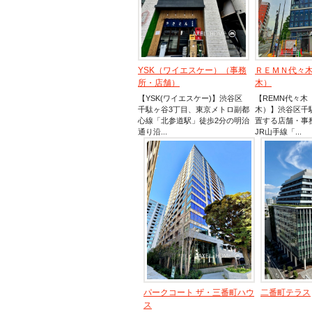
YSK（ワイエスケー）（事務
ＲＥＭＮ代々
所・店舗）
木）
【YSK(ワイエスケー)】渋谷区
【REMN代々木
千駄ヶ谷3丁目、東京メトロ副都
木）】渋谷区千
心線「北参道駅」徒歩2分の明治
置する店舗・事
通り沿...
JR山手線「...
パークコート ザ・三番町ハウ
二番町テラス
ス