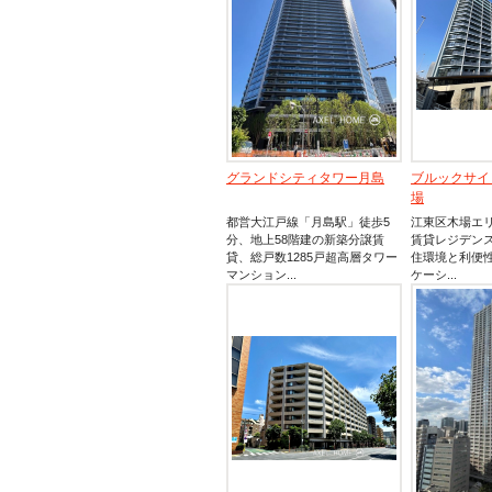
グランドシティタワー月島
ブルックサイ
場
都営大江戸線「月島駅」徒歩5
江東区木場エ
分、地上58階建の新築分譲賃
賃貸レジデン
貸、総戸数1285戸超高層タワー
住環境と利便
マンション...
ケーシ...