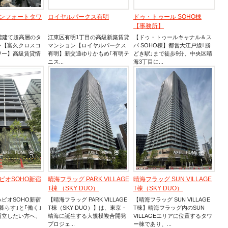
ンフォートタワ
ロイヤルパークス有明
ドゥ・トゥール SOHO棟
【事務所】
階建て超高層のタ
江東区有明1丁目の高級新築賃貸
【ドゥ・トゥールキャナル＆ス
ン【富久クロスコ
マンション【ロイヤルパークス
パ SOHO棟】都営大江戸線｢勝
ワー】高級賃貸情
有明】新交通ゆりかもめ｢有明テ
どき駅｣まで徒歩9分、中央区晴
ニス...
海3丁目に...
ビオSOHO新宿
晴海フラッグ PARK VILLAGE
晴海フラッグ SUN VILLAGE
T棟 （SKY DUO）
T棟（SKY DUO）
ビオSOHO新宿
【晴海フラッグ PARK VILLAGE
【晴海フラッグ SUN VILLAGE
暮らす｣と｢働く｣
T棟（SKY DUO）】は、東京・
T棟】晴海フラッグ内のSUN
両立したい方へ、
晴海に誕生する大規模複合開発
VILLAGEエリアに位置するタワ
プロジェ...
ー棟であり、...