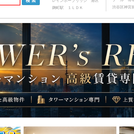
レインボーブリッジ 港区
渋谷区神宮前
麹町駅 １ＬＤＫ