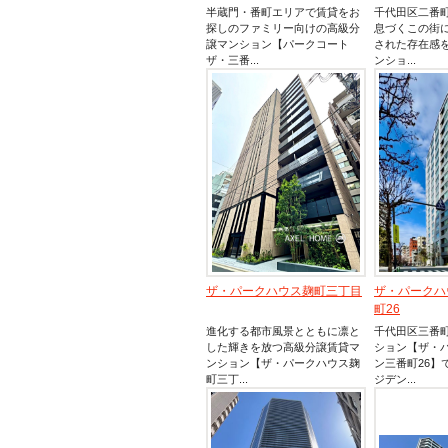
半蔵門・番町エリアで賃貸をお
千代田区二番
探しのファミリー向けの高級分
息づくこの街
譲マンション【パークコート
された存在感
ザ・三番...
ンショ...
ザ・パークハウス麹町三丁目
ザ・パークハ
町26
進化する都市風景とともに凛と
千代田区三番
した輝きを放つ高級分譲賃貸マ
ション【ザ・
ンション【ザ・パークハウス麹
ン三番町26】
町三丁...
ジデン...