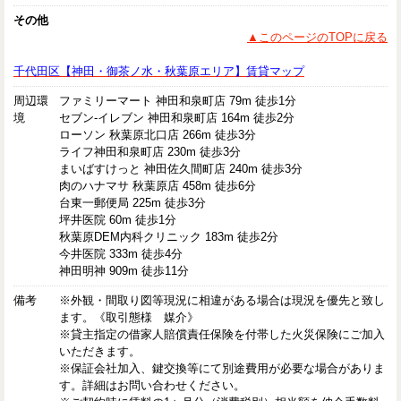
その他
▲このページのTOPに戻る
千代田区【神田・御茶ノ水・秋葉原エリア】賃貸マップ
周辺環
ファミリーマート 神田和泉町店 79m 徒歩1分
境
セブン-イレブン 神田和泉町店 164m 徒歩2分
ローソン 秋葉原北口店 266m 徒歩3分
ライフ神田和泉町店 230m 徒歩3分
まいばすけっと 神田佐久間町店 240m 徒歩3分
肉のハナマサ 秋葉原店 458m 徒歩6分
台東一郵便局 225m 徒歩3分
坪井医院 60m 徒歩1分
秋葉原DEM内科クリニック 183m 徒歩2分
今井医院 333m 徒歩4分
神田明神 909m 徒歩11分
備考
※外観・間取り図等現況に相違がある場合は現況を優先と致し
ます。《取引態様 媒介》
※貸主指定の借家人賠償責任保険を付帯した火災保険にご加入
いただきます。
※保証会社加入、鍵交換等にて別途費用が必要な場合がありま
す。詳細はお問い合わせください。