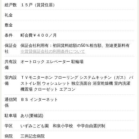
総戸数
１５戸（賃貸住居）
礼金
敷金
条件
町会費￥４００／月
保証会
保証会社利用有：初回賃料総額の50％相当額、別途更新料有
社
※賃貸保証会社の利用条件について
共有設
オートロック エレベーター 駐輪場
備
室内設
ＴＶモニターホン フローリング システムキッチン（ガス） バ
備
ストイレ別 ウォシュレット 独立洗面台 浴室乾燥機 室内洗濯
機置場 クローゼット エアコン
通信関
ＢＳ インターネット
係
駐車場
あり(要確認)
学区
いずみこども園 和泉小学校 中学自由選択制
病院
三井記念病院