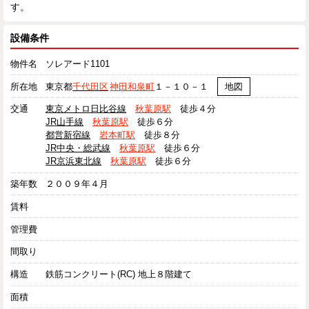
す。
設備条件
物件名
ソレアード1101
所在地
東京都
千代田区
神田和泉町
１－１０－１
地図
交通
東京メトロ日比谷線
秋葉原駅
徒歩４分
JR山手線
秋葉原駅
徒歩６分
都営新宿線
岩本町駅
徒歩８分
JR中央・総武線
秋葉原駅
徒歩６分
JR京浜東北線
秋葉原駅
徒歩６分
築年数
２００９年４月
賃料
管理費
間取り
構造
鉄筋コンクリート(RC) 地上８階建て
面積