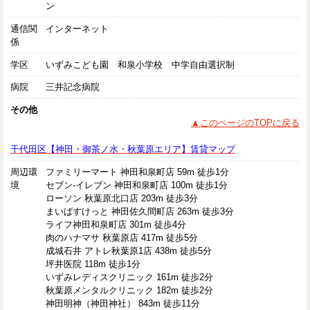
ン
通信関
インターネット
係
学区
いずみこども園 和泉小学校 中学自由選択制
病院
三井記念病院
その他
▲このページのTOPに戻る
千代田区【神田・御茶ノ水・秋葉原エリア】賃貸マップ
周辺環
ファミリーマート 神田和泉町店 59m 徒歩1分
境
セブン-イレブン 神田和泉町店 100m 徒歩1分
ローソン 秋葉原北口店 203m 徒歩3分
まいばすけっと 神田佐久間町店 263m 徒歩3分
ライフ神田和泉町店 301m 徒歩4分
肉のハナマサ 秋葉原店 417m 徒歩5分
成城石井 アトレ秋葉原1店 438m 徒歩5分
坪井医院 118m 徒歩1分
いずみレディスクリニック 161m 徒歩2分
秋葉原メンタルクリニック 182m 徒歩2分
神田明神（神田神社） 843m 徒歩11分