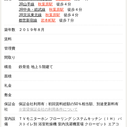
JR山手線
秋葉原駅
徒歩４分
JR中央・総武線
秋葉原駅
徒歩４分
JR京浜東北線
秋葉原駅
徒歩４分
都営新宿線
岩本町駅
徒歩７分
築年数
２０１９年８月
賃料
管理費
間取り
構造
鉄骨造 地上５階建て
面積
礼金
敷金
保証会
保証会社利用有：初回賃料総額の50％相当額、別途更新料有
社
※賃貸保証会社の利用条件について
室内設
ＴＶモニターホン フローリング システムキッチン（ＩＨ） バ
備
ストイレ別 浴室乾燥機 室内洗濯機置場 クローゼット エアコ