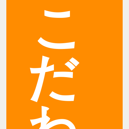
こ
だ
わ