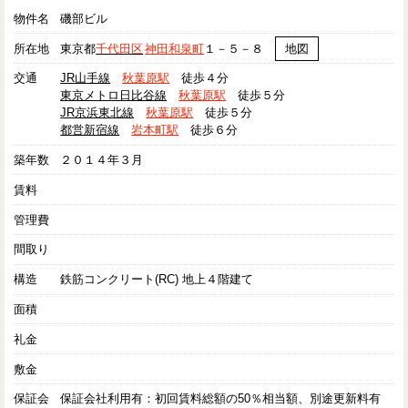
物件名
磯部ビル
所在地
東京都
千代田区
神田和泉町
１－５－８
地図
交通
JR山手線
秋葉原駅
徒歩４分
東京メトロ日比谷線
秋葉原駅
徒歩５分
JR京浜東北線
秋葉原駅
徒歩５分
都営新宿線
岩本町駅
徒歩６分
築年数
２０１４年３月
賃料
管理費
間取り
構造
鉄筋コンクリート(RC) 地上４階建て
面積
礼金
敷金
保証会
保証会社利用有：初回賃料総額の50％相当額、別途更新料有