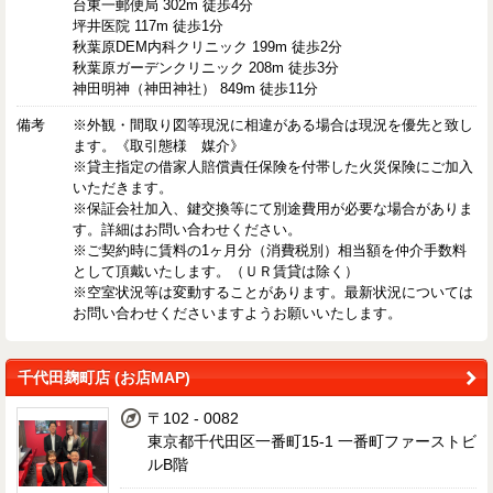
台東一郵便局 302m 徒歩4分
坪井医院 117m 徒歩1分
秋葉原DEM内科クリニック 199m 徒歩2分
秋葉原ガーデンクリニック 208m 徒歩3分
神田明神（神田神社） 849m 徒歩11分
備考
※外観・間取り図等現況に相違がある場合は現況を優先と致し
ます。《取引態様 媒介》
※貸主指定の借家人賠償責任保険を付帯した火災保険にご加入
いただきます。
※保証会社加入、鍵交換等にて別途費用が必要な場合がありま
す。詳細はお問い合わせください。
※ご契約時に賃料の1ヶ月分（消費税別）相当額を仲介手数料
として頂戴いたします。（ＵＲ賃貸は除く）
※空室状況等は変動することがあります。最新状況については
お問い合わせくださいますようお願いいたします。
千代田麹町店 (お店MAP)
〒102 - 0082
東京都千代田区一番町15-1 一番町ファーストビ
ルB階