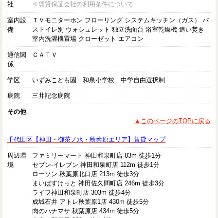
社
※賃貸保証会社の利用条件について
室内設
ＴＶモニターホン フローリング システムキッチン（ガス） バ
備
ストイレ別 ウォシュレット 独立洗面台 浴室乾燥機 追い焚き
室内洗濯機置場 クローゼット エアコン
通信関
ＣＡＴＶ
係
学区
いずみこども園 和泉小学校 中学自由選択制
病院
三井記念病院
その他
▲このページのTOPに戻る
千代田区【神田・御茶ノ水・秋葉原エリア】賃貸マップ
周辺環
ファミリーマート 神田和泉町店 83m 徒歩1分
境
セブン-イレブン 神田和泉町店 112m 徒歩1分
ローソン 秋葉原北口店 213m 徒歩3分
まいばすけっと 神田佐久間町店 246m 徒歩3分
ライフ神田和泉町店 303m 徒歩4分
成城石井 アトレ秋葉原1店 430m 徒歩5分
肉のハナマサ 秋葉原店 434m 徒歩5分