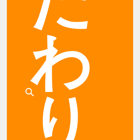
だ
わ
り