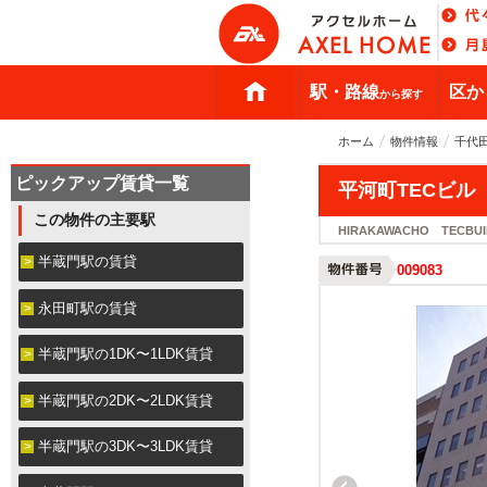
駅・路線
区か
から探す
ホーム
物件情報
千代
ピックアップ賃貸一覧
平河町TECビル
この物件の主要駅
HIRAKAWACHO TECBUI
半蔵門駅の賃貸
009083
永田町駅の賃貸
半蔵門駅の1DK〜1LDK賃貸
半蔵門駅の2DK〜2LDK賃貸
半蔵門駅の3DK〜3LDK賃貸