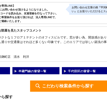
専用LINE】
お問い合わせ文章の例『平河町
気軽にお問い合わせ頂けるようになりました。
い』とお送りいただけるとス
Rコードを読み込み、友達登録を行なって下さい。
ご希望条件をお送り頂ければ、法人専用LINEで、
ご連絡いたします。
お部屋を見たスタッフコメント
パクトな１フロア１テナントのオフィスビルです。窓が多い為、開放感があり
人通りや交通量はそれほど多くない印象です。このエリアでは珍しい築浅の事
田麹町店 清水 利洋
半蔵門線の賃貸一覧
千代田区の賃貸一覧
こだわり検索条件から探す
から探す