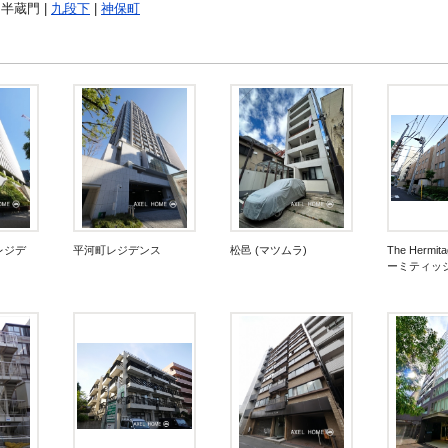
 半蔵門 |
九段下
|
神保町
レジデ
平河町レジデンス
松邑 (マツムラ)
The Hermi
ーミティッジ