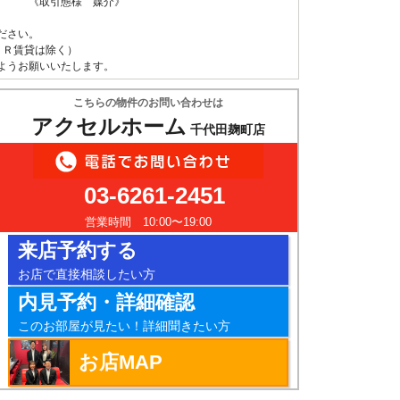
 《取引態様 媒介》
ださい。
ＵＲ賃貸は除く）
ようお願いいたします。
こちらの物件のお問い合わせは
アクセルホーム
千代田麹町店
03-6261-2451
営業時間 10:00〜19:00
来店予約する
お店で直接相談したい方
内見予約・詳細確認
このお部屋が見たい！詳細聞きたい方
お店MAP