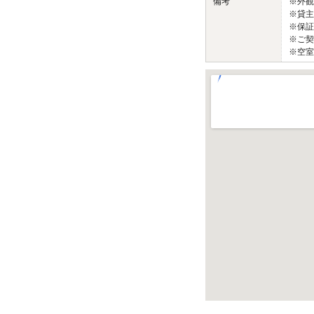
備考
※外
※貸主
※保証
※ご契
※空室