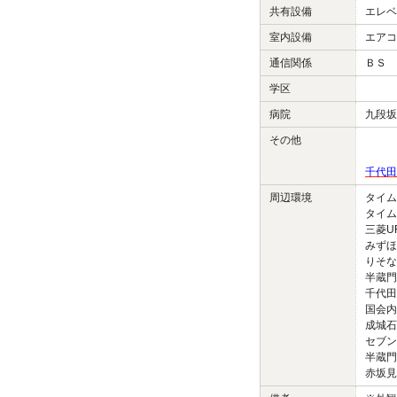
共有設備
エレベ
室内設備
エアコ
通信関係
ＢＳ 
学区
病院
九段坂
その他
千代田
周辺環境
タイム
タイム
三菱U
みずほ
りそな
半蔵門
千代田
国会内
成城石
セブン
半蔵門
赤坂見