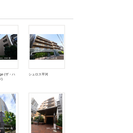
tage (ザ・ハ
シュロス平河
)