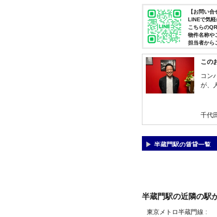
【お問い合せ
LINEで
こちらのQ
物件名称や
担当者から
この
コン
が、
千代
半蔵門駅の賃貸一覧
半蔵門駅の近隣の駅
東京メトロ半蔵門線
: