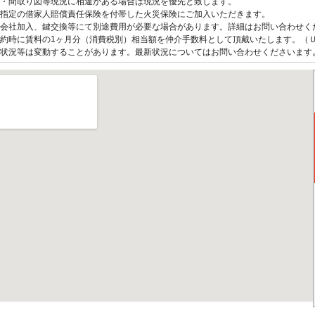
観・間取り図等現況に相違がある場合は現況を優先と致します。
指定の借家人賠償責任保険を付帯した火災保険にご加入いただきます。
会社加入、鍵交換等にて別途費用が必要な場合があります。詳細はお問い合わせく
約時に賃料の1ヶ月分（消費税別）相当額を仲介手数料として頂戴いたします。（
状況等は変動することがあります。最新状況についてはお問い合わせくださいます