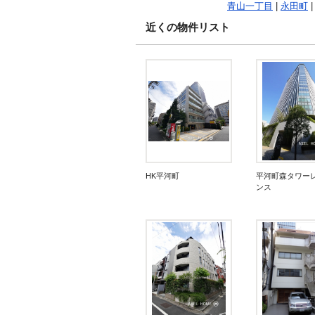
青山一丁目
|
永田町
|
近くの物件リスト
HK平河町
平河町森タワー
ンス