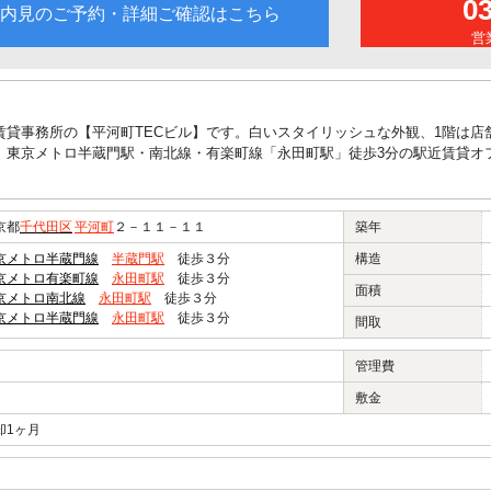
0
内見のご予約・詳細ご確認はこちら
営業
賃貸事務所の【平河町TECビル】です。白いスタイリッシュな外観、1階は
、東京メトロ半蔵門駅・南北線・有楽町線「永田町駅」徒歩3分の駅近賃貸オ
京都
千代田区
平河町
２－１１－１１
築年
京メトロ半蔵門線
半蔵門駅
徒歩３分
構造
京メトロ有楽町線
永田町駅
徒歩３分
面積
京メトロ南北線
永田町駅
徒歩３分
京メトロ半蔵門線
永田町駅
徒歩３分
間取
管理費
敷金
却1ヶ月