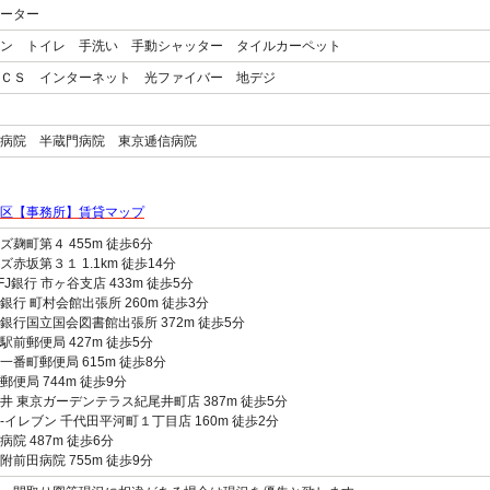
ーター
ン トイレ 手洗い 手動シャッター タイルカーペット
ＣＳ インターネット 光ファイバー 地デジ
病院 半蔵門病院 東京逓信病院
区【事務所】賃貸マップ
ズ麹町第４ 455m 徒歩6分
ズ赤坂第３１ 1.1km 徒歩14分
FJ銀行 市ヶ谷支店 433m 徒歩5分
銀行 町村会館出張所 260m 徒歩3分
銀行国立国会図書館出張所 372m 徒歩5分
駅前郵便局 427m 徒歩5分
一番町郵便局 615m 徒歩8分
郵便局 744m 徒歩9分
井 東京ガーデンテラス紀尾井町店 387m 徒歩5分
-イレブン 千代田平河町１丁目店 160m 徒歩2分
病院 487m 徒歩6分
附前田病院 755m 徒歩9分