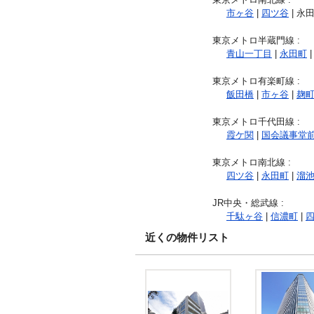
市ヶ谷
|
四ツ谷
| 永田
東京メトロ半蔵門線
:
青山一丁目
|
永田町
東京メトロ有楽町線
:
飯田橋
|
市ヶ谷
|
麹
東京メトロ千代田線
:
霞ケ関
|
国会議事堂
東京メトロ南北線
:
四ツ谷
|
永田町
|
溜
JR中央・総武線
:
千駄ヶ谷
|
信濃町
|
近くの物件リスト