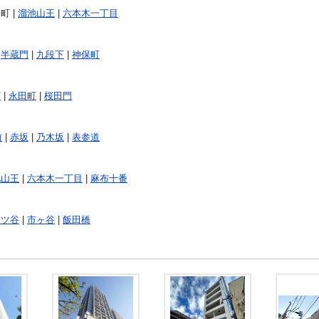
町 |
溜池山王
|
六本木一丁目
|
半蔵門
|
九段下
|
神保町
町
|
永田町
|
桜田門
前
|
赤坂
|
乃木坂
|
表参道
池山王
|
六本木一丁目
|
麻布十番
四ツ谷
|
市ヶ谷
|
飯田橋