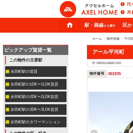
駅・路線
区か
から探す
ホーム
物件情報
千代
ピックアップ賃貸一覧
アール平河町
この物件の主要駅
R･HIRAKAWACHO
永田町駅の賃貸
001935
永田町駅の1DK〜1LDK賃貸
永田町駅の2DK〜2LDK賃貸
永田町駅の3DK〜3LDK賃貸
永田町駅のタワーマンション