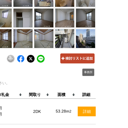
事務所
さい。
/礼金
間取り
面積
詳細
月
53.28m
2DK
詳細
2
月