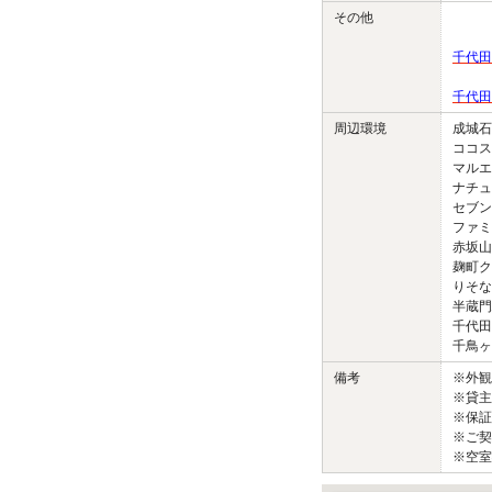
その他
千代田
千代田
周辺環境
成城石
ココス
マルエ
ナチュ
セブン
ファミ
赤坂山
麹町ク
りそな
半蔵門
千代田
千鳥ヶ
備考
※外
※貸主
※保証
※ご契
※空室