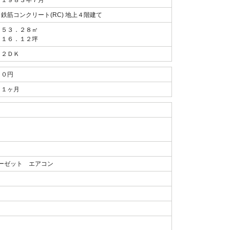
１９８３年７月
鉄筋コンクリート(RC) 地上４階建て
５３．２８㎡
１６．１２坪
２ＤＫ
０円
１ヶ月
ーゼット エアコン