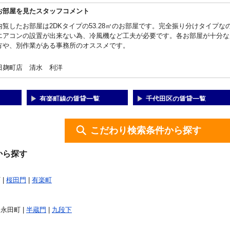
お部屋を見たスタッフコメント
内覧したお部屋は2DKタイプの53.28㎡のお部屋です。完全振り分けタイプ
エアコンの設置が出来ない為、冷風機など工夫が必要です。各お部屋が十分な
方や、別作業がある事務所のオススメです。
田麹町店 清水 利洋
有楽町線の賃貸一覧
千代田区の賃貸一覧
こだわり検索条件から探す
から探す
 |
桜田門
|
有楽町
 永田町 |
半蔵門
|
九段下