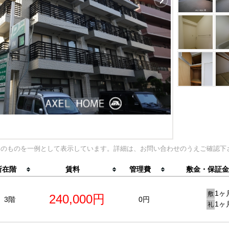
内のものを一例として表示しています。詳細は、お問い合わせのうえご確認下
所在階
賃料
管理費
敷金・保証金
1ヶ
敷
240,000円
3階
0円
1ヶ
礼