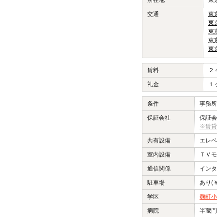
所在地
東
交通
東
東
東
東
東
賃料
２
礼金
１
条件
事務所
保証会社
保証会
※賃貸
共有設備
エレベ
室内設備
ＴＶモ
通信関係
インタ
駐車場
あり(
学区
麹町小
病院
半蔵門