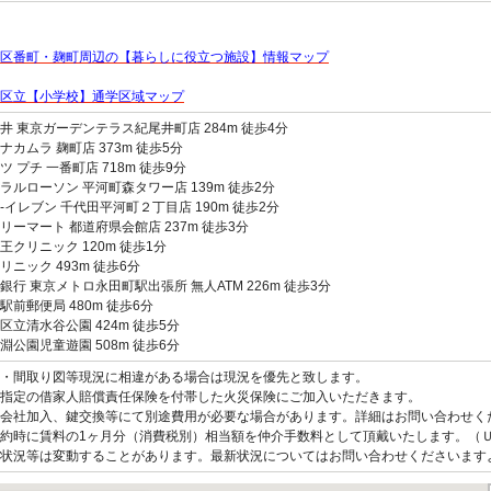
区番町・麹町周辺の【暮らしに役立つ施設】情報マップ
区立【小学校】通学区域マップ
井 東京ガーデンテラス紀尾井町店 284m 徒歩4分
ナカムラ 麹町店 373m 徒歩5分
ツ プチ 一番町店 718m 徒歩9分
ラルローソン 平河町森タワー店 139m 徒歩2分
-イレブン 千代田平河町２丁目店 190m 徒歩2分
リーマート 都道府県会館店 237m 徒歩3分
王クリニック 120m 徒歩1分
リニック 493m 徒歩6分
銀行 東京メトロ永田町駅出張所 無人ATM 226m 徒歩3分
駅前郵便局 480m 徒歩6分
区立清水谷公園 424m 徒歩5分
淵公園児童遊園 508m 徒歩6分
観・間取り図等現況に相違がある場合は現況を優先と致します。
指定の借家人賠償責任保険を付帯した火災保険にご加入いただきます。
会社加入、鍵交換等にて別途費用が必要な場合があります。詳細はお問い合わせく
約時に賃料の1ヶ月分（消費税別）相当額を仲介手数料として頂戴いたします。（
状況等は変動することがあります。最新状況についてはお問い合わせくださいます