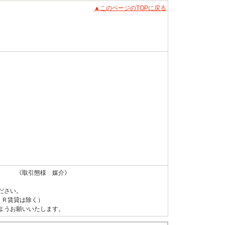
▲このページのTOPに戻る
 《取引態様 媒介》
ださい。
ＵＲ賃貸は除く）
ようお願いいたします。