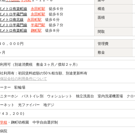
京都
千代田区
平河町
２－１２－８
築年
京メトロ有楽町線
永田町駅
徒歩６分
構造
京メトロ半蔵門線
永田町駅
徒歩６分
面積
京メトロ南北線
永田町駅
徒歩６分
京メトロ半蔵門線
半蔵門駅
徒歩７分
京メトロ有楽町線
麹町駅
徒歩８分
間取
４０，０００円
管理費
ヶ月
敷金
利用可（別途消費税 敷金３ヶ月／償却２ヶ月）
社利用有：初回賃料総額の50％相当額、別途更新料有
保証会社の利用条件について
ーター 駐輪場
ニターホン バストイレ別 ウォシュレット 独立洗面台 室内洗濯機置場 クロ
ーネット 光ファイバー 地デジ
￥４３，２００)
学校
・麹町幼稚園 中学自由選択制
病院