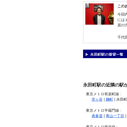
この
今回
には
居の
千代
永田町駅の賃貸一覧
永田町駅の近隣の駅
東京メトロ有楽町線
:
市ヶ谷
|
麹町
| 永田町
東京メトロ半蔵門線
:
表参道
|
青山一丁目
|
東京メトロ南北線
: