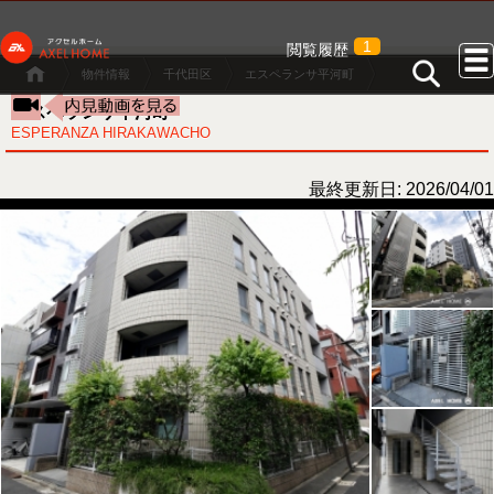
1
閲覧履歴
物件情報
千代田区
エスペランサ平河町
エスペランサ平河町
ESPERANZA HIRAKAWACHO
最終更新日: 2026/04/01