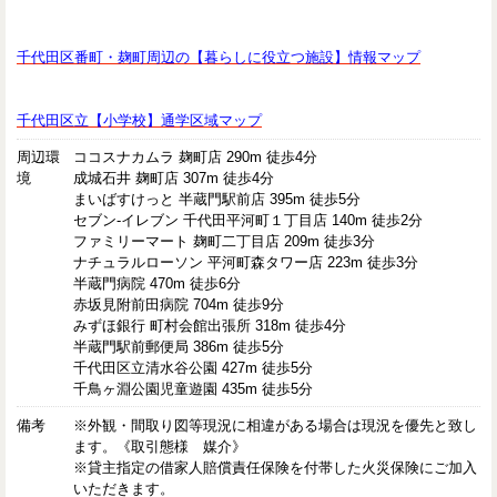
千代田区番町・麹町周辺の【暮らしに役立つ施設】情報マップ
千代田区立【小学校】通学区域マップ
周辺環
ココスナカムラ 麹町店 290m 徒歩4分
境
成城石井 麹町店 307m 徒歩4分
まいばすけっと 半蔵門駅前店 395m 徒歩5分
セブン-イレブン 千代田平河町１丁目店 140m 徒歩2分
ファミリーマート 麹町二丁目店 209m 徒歩3分
ナチュラルローソン 平河町森タワー店 223m 徒歩3分
半蔵門病院 470m 徒歩6分
赤坂見附前田病院 704m 徒歩9分
みずほ銀行 町村会館出張所 318m 徒歩4分
半蔵門駅前郵便局 386m 徒歩5分
千代田区立清水谷公園 427m 徒歩5分
千鳥ヶ淵公園児童遊園 435m 徒歩5分
備考
※外観・間取り図等現況に相違がある場合は現況を優先と致し
ます。《取引態様 媒介》
※貸主指定の借家人賠償責任保険を付帯した火災保険にご加入
いただきます。