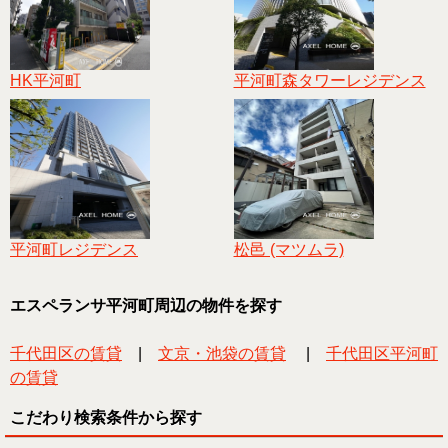
HK平河町
平河町森タワーレジデンス
平河町レジデンス
松邑 (マツムラ)
エスペランサ平河町周辺の物件を探す
千代田区の賃貸
|
文京・池袋の賃貸
|
千代田区平河町
の賃貸
こだわり検索条件から探す