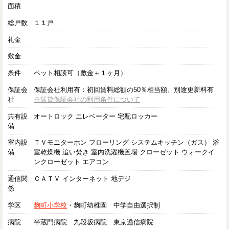
面積
総戸数
１１戸
礼金
敷金
条件
ペット相談可（敷金＋１ヶ月）
保証会
保証会社利用有：初回賃料総額の50％相当額、別途更新料有
社
※賃貸保証会社の利用条件について
共有設
オートロック エレベーター 宅配ロッカー
備
室内設
ＴＶモニターホン フローリング システムキッチン（ガス） 浴
備
室乾燥機 追い焚き 室内洗濯機置場 クローゼット ウォークイ
ンクローゼット エアコン
通信関
ＣＡＴＶ インターネット 地デジ
係
学区
麹町小学校
・麹町幼稚園 中学自由選択制
病院
半蔵門病院 九段坂病院 東京逓信病院