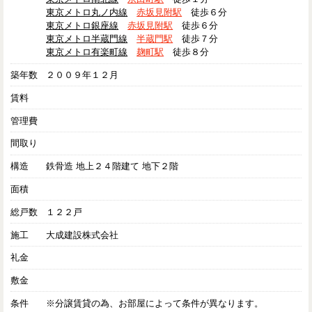
東京メトロ丸ノ内線
赤坂見附駅
徒歩６分
東京メトロ銀座線
赤坂見附駅
徒歩６分
東京メトロ半蔵門線
半蔵門駅
徒歩７分
東京メトロ有楽町線
麹町駅
徒歩８分
築年数
２００９年１２月
賃料
管理費
間取り
構造
鉄骨造 地上２４階建て 地下２階
面積
総戸数
１２２戸
施工
大成建設株式会社
礼金
敷金
条件
※分譲賃貸の為、お部屋によって条件が異なります。