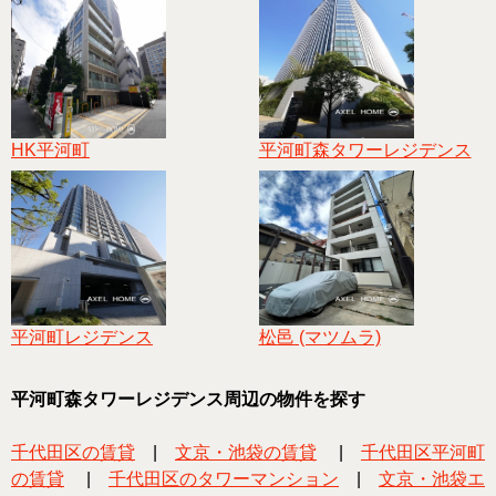
HK平河町
平河町森タワーレジデンス
平河町レジデンス
松邑 (マツムラ)
平河町森タワーレジデンス周辺の物件を探す
千代田区の賃貸
|
文京・池袋の賃貸
|
千代田区平河町
の賃貸
|
千代田区のタワーマンション
|
文京・池袋エ