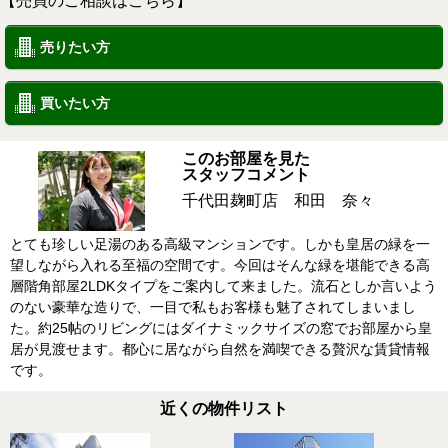
【売買のご相談はこちら】
売りたい方
買いたい方
このお部屋を見た
スタッフコメント
千代田麹町店 和田 奈々
とても珍しい足湯のある高級マンションです。しかも皇居の緑を一
望しながら入れる至福の空間です。今回はそんな緑を堪能できる高
層階角部屋2LDKタイプをご案内して来ました。流石としか言いよう
のない豪華な造りで、一目で私もお客様も魅了されてしまいまし
た。約25帖のリビングにはダイナミックサイズの窓でお部屋から皇
居が見渡せます。都心に居ながら自然を満喫できる贅沢な賃貸情報
です。
近くの物件リスト