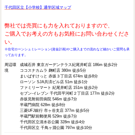
千代田区立【小学校】通学区域マップ
弊社では売買にも力を入れておりますので、
ご購入でお考えの方もお気軽にお問い合わせくださ
い。
※住宅ローンシュミレーション(資金計画)やご購入までの流れなど細かいご質問も承
っております。
周辺環
成城石井 東京ガーデンテラス紀尾井町店 186m 徒歩2分
境
ココスナカムラ 麹町店 380m 徒歩5分
まいばすけっと 赤坂３丁目店 674m 徒歩8分
ローソン SJA共済ビル店 51m 徒歩1分
ファミリーマート 紀尾井町店 151m 徒歩2分
セブン-イレブン 千代田平河町２丁目店 177m 徒歩2分
赤坂見附前田病院 546m 徒歩7分
半蔵門病院 628m 徒歩8分
三菱UFJ銀行 市ヶ谷支店 377m 徒歩5分
半蔵門駅前郵便局 529m 徒歩7分
千代田区立清水谷公園 328m 徒歩4分
千代田区立 千鳥ヶ淵公園 797m 徒歩10分