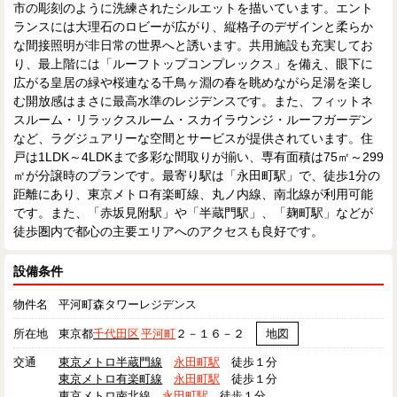
市の彫刻のように洗練されたシルエットを描いています。エント
ランスには大理石のロビーが広がり、縦格子のデザインと柔らか
な間接照明が非日常の世界へと誘います。共用施設も充実してお
り、最上階には「ルーフトップコンプレックス」を備え、眼下に
広がる皇居の緑や桜連なる千鳥ヶ淵の春を眺めながら足湯を楽し
む開放感はまさに最高水準のレジデンスです。また、フィットネ
スルーム・リラックスルーム・スカイラウンジ・ルーフガーデン
など、ラグジュアリーな空間とサービスが提供されています。住
戸は1LDK～4LDKまで多彩な間取りが揃い、専有面積は75㎡～299
㎡が分譲時のプランです。最寄り駅は「永田町駅」で、徒歩1分の
距離にあり、東京メトロ有楽町線、丸ノ内線、南北線が利用可能
です。また、「赤坂見附駅」や「半蔵門駅」、「麹町駅」などが
徒歩圏内で都心の主要エリアへのアクセスも良好です。
設備条件
物件名
平河町森タワーレジデンス
所在地
東京都
千代田区
平河町
２－１６－２
地図
交通
東京メトロ半蔵門線
永田町駅
徒歩１分
東京メトロ有楽町線
永田町駅
徒歩１分
東京メトロ南北線
永田町駅
徒歩１分