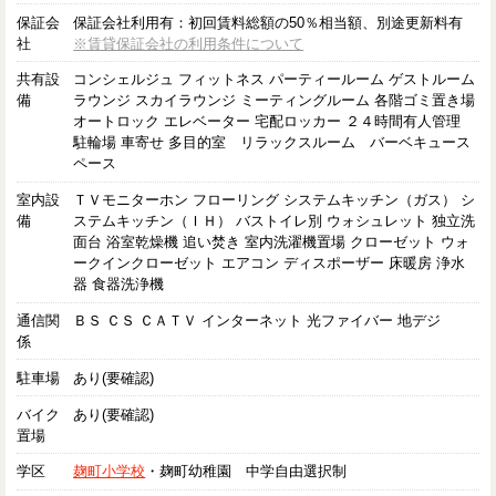
保証会
保証会社利用有：初回賃料総額の50％相当額、別途更新料有
社
※賃貸保証会社の利用条件について
共有設
コンシェルジュ フィットネス パーティールーム ゲストルーム
備
ラウンジ スカイラウンジ ミーティングルーム 各階ゴミ置き場
オートロック エレベーター 宅配ロッカー ２４時間有人管理
駐輪場 車寄せ 多目的室 リラックスルーム バーベキュース
ペース
室内設
ＴＶモニターホン フローリング システムキッチン（ガス） シ
備
ステムキッチン（ＩＨ） バストイレ別 ウォシュレット 独立洗
面台 浴室乾燥機 追い焚き 室内洗濯機置場 クローゼット ウォ
ークインクローゼット エアコン ディスポーザー 床暖房 浄水
器 食器洗浄機
通信関
ＢＳ ＣＳ ＣＡＴＶ インターネット 光ファイバー 地デジ
係
駐車場
あり(要確認)
バイク
あり(要確認)
置場
学区
麹町小学校
・麹町幼稚園 中学自由選択制