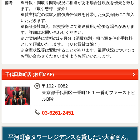
備考
※外観・間取り図等現況に相違がある場合は現況を優先と致し
ます。《取引態様 媒介》
※貸主指定の借家人賠償責任保険を付帯した火災保険にご加入
いただきます。
※保証会社加入、鍵交換等にて別途費用が必要な場合がありま
す。詳細はお問い合わせください。
※ご契約時に賃料の1ヶ月分（消費税別）相当額を仲介手数料
として頂戴いたします。（ＵＲ賃貸は除く）
※空室状況等は変動することがあります。最新状況については
お問い合わせくださいますようお願いいたします。
千代田麹町店 (お店MAP)
〒102 - 0082
東京都千代田区一番町15-1 一番町ファーストビ
ルB階
03-6261-2451
平河町森タワーレジデンスを貸したい大家さん、