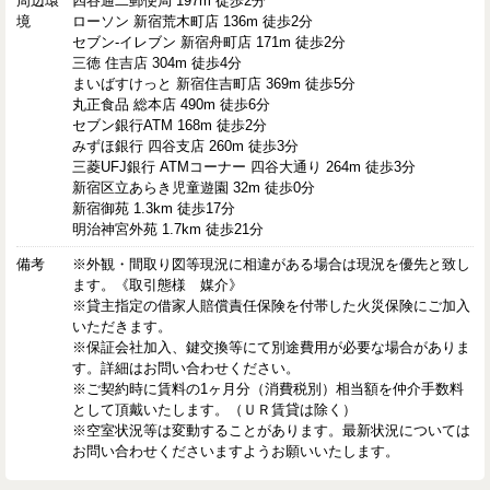
周辺環
四谷通二郵便局 197m 徒歩2分
境
ローソン 新宿荒木町店 136m 徒歩2分
セブン-イレブン 新宿舟町店 171m 徒歩2分
三徳 住吉店 304m 徒歩4分
まいばすけっと 新宿住吉町店 369m 徒歩5分
丸正食品 総本店 490m 徒歩6分
セブン銀行ATM 168m 徒歩2分
みずほ銀行 四谷支店 260m 徒歩3分
三菱UFJ銀行 ATMコーナー 四谷大通り 264m 徒歩3分
新宿区立あらき児童遊園 32m 徒歩0分
新宿御苑 1.3km 徒歩17分
明治神宮外苑 1.7km 徒歩21分
備考
※外観・間取り図等現況に相違がある場合は現況を優先と致し
ます。《取引態様 媒介》
※貸主指定の借家人賠償責任保険を付帯した火災保険にご加入
いただきます。
※保証会社加入、鍵交換等にて別途費用が必要な場合がありま
す。詳細はお問い合わせください。
※ご契約時に賃料の1ヶ月分（消費税別）相当額を仲介手数料
として頂戴いたします。（ＵＲ賃貸は除く）
※空室状況等は変動することがあります。最新状況については
お問い合わせくださいますようお願いいたします。