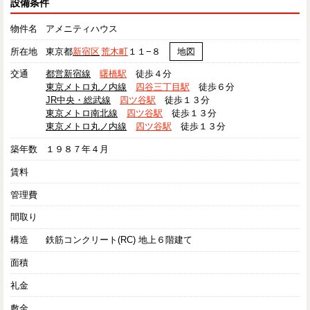
設備条件
物件名
アメニティハウス
所在地
東京都
新宿区
荒木町
１１−８
地図
交通
都営新宿線
曙橋駅
徒歩４分
東京メトロ丸ノ内線
四谷三丁目駅
徒歩６分
JR中央・総武線
四ツ谷駅
徒歩１３分
東京メトロ南北線
四ツ谷駅
徒歩１３分
東京メトロ丸ノ内線
四ツ谷駅
徒歩１３分
築年数
１９８７年４月
賃料
管理費
間取り
構造
鉄筋コンクリート(RC) 地上６階建て
面積
礼金
敷金