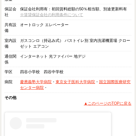
保証会
保証会社利用有：初回賃料総額の50％相当額、別途更新料有
社
※賃貸保証会社の利用条件について
共有設
オートロック エレベーター
備
室内設
ガスコンロ（持込み式） バストイレ別 室内洗濯機置場 クロー
備
ゼット エアコン
通信関
インターネット 光ファイバー 地デジ
係
学区
四谷小学校 四谷中学校
病院
慶應義塾大学病院
・
東京女子医科大学病院
・
国立国際医療研究
センター病院
・
その他
▲このページのTOPに戻る