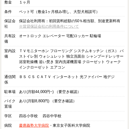
敷金
１ヶ月
条件
ペット可（敷金1ヶ月積み増し、大型犬相談可）
保証会
保証会社利用有：初回賃料総額の50％相当額、別途更新料有
社
※賃貸保証会社の利用条件について
共有設
オートロック エレベーター 宅配ロッカー 駐輪場
備
室内設
ＴＶモニターホン フローリング システムキッチン（ガス） バ
備
ストイレ別 ウォシュレット 独立洗面台 シャンプードレッサー
浴室乾燥機 追い焚き 室内洗濯機置場 クローゼット ウォーク
インクローゼット エアコン
通信関
ＢＳ ＣＳ ＣＡＴＶ インターネット 光ファイバー 地デジ
係
駐車場
あり(月額44,000円~) （要空き確認）
バイク
あり(月額8,800円) （要空き確認）
置場
学区
四谷小学校 四谷中学校
病院
慶應義塾大学病院
・東京女子医科大学病院