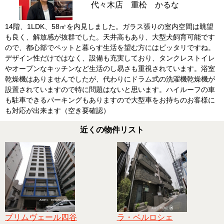
代々木店 重松 かるな
14階、1LDK、58㎡を内見しました。ガラス張りの室内空間は眺望
も良く、解放感が抜群でした。天井高もあり、大型犬飼育可能です
ので、都心部でペットと暮らす生活を望む方にはピッタリですね。
デザイン性だけではなく、設備も充実しており、タンクレストイレ
やオープンなキッチンなど生活のし易さも重視されています。浴室
乾燥機はありませんでしたが、代わりにドラム式の洗濯機乾燥機が
設置されていますので特に問題はないと思います。ハイルーフの車
も駐車できるパーキングもありますので大型車をお持ちのお客様に
も対応が出来ます（空き要確認）
近くの物件リスト
プリムヴェール四谷
ラ・ベルロシェ