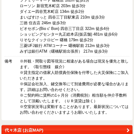
ファミリーマート 曙橋店 182m 徒歩2分
ローソン 新宿荒木町店 203m 徒歩3分
ダイエー四谷荒木町店 134m 徒歩2分
まいばすけっと 四谷三丁目駅東店 210m 徒歩3分
三徳 住吉店 246m 徒歩3分
ビオセボン(Bio c' Bon) 四谷三丁目店 322m 徒歩4分
ショッピングセンター丸正総本店(仮店舗) 481m 徒歩6分
りそなクイックロビー 曙橋 179m 徒歩2分
三菱UFJ銀行 ATMコーナー 曙橋駅前 212m 徒歩3分
みずほ銀行ATM（曙橋駅前出張所） 217m 徒歩3分
備考
※外観・間取り図等現況に相違がある場合は現況を優先と致し
ます。《取引態様 媒介》
※貸主指定の借家人賠償責任保険を付帯した火災保険にご加入
いただきます。
※保証会社加入、鍵交換等にて別途費用が必要な場合がありま
す。詳細はお問い合わせください。
※ご契約時に賃料の1ヶ月分（消費税別）相当額を仲介手数料
として頂戴いたします。（ＵＲ賃貸は除く）
※空室状況等は変動することがあります。最新状況については
お問い合わせくださいますようお願いいたします。
代々木店 (お店MAP)