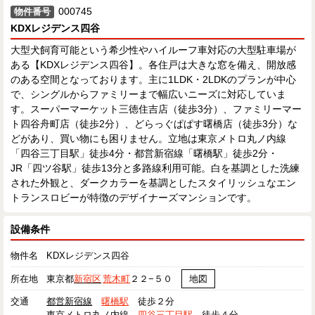
000745
物件番号
KDXレジデンス四谷
大型犬飼育可能という希少性やハイルーフ車対応の大型駐車場が
ある【KDXレジデンス四谷】。各住戸は大きな窓を備え、開放感
のある空間となっております。主に1LDK・2LDKのプランが中心
で、シングルからファミリーまで幅広いニーズに対応していま
す。スーパーマーケット三徳住吉店（徒歩3分）、ファミリーマー
ト四谷舟町店（徒歩2分）、どらっぐぱぱす曙橋店（徒歩3分）な
どがあり、買い物にも困りません。立地は東京メトロ丸ノ内線
「四谷三丁目駅」徒歩4分・都営新宿線「曙橋駅」徒歩2分・
JR「四ツ谷駅」徒歩13分と多路線利用可能。白を基調とした洗練
された外観と、ダークカラーを基調としたスタイリッシュなエン
トランスロビーが特徴のデザイナーズマンションです。
設備条件
物件名
KDXレジデンス四谷
所在地
東京都
新宿区
荒木町
２２−５０
地図
交通
都営新宿線
曙橋駅
徒歩２分
東京メトロ丸ノ内線
四谷三丁目駅
徒歩４分