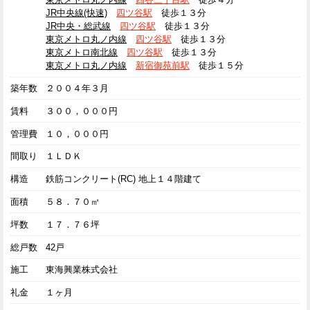
JR中央線(快速)
四ツ谷駅
徒歩１３分
JR中央・総武線
四ツ谷駅
徒歩１３分
東京メトロ丸ノ内線
四ツ谷駅
徒歩１３分
東京メトロ南北線
四ツ谷駅
徒歩１３分
東京メトロ丸ノ内線
新宿御苑前駅
徒歩１５分
築年数
２００４年３月
賃料
３００，０００円
管理費
１０，０００円
間取り
１ＬＤＫ
構造
鉄筋コンクリート(RC) 地上１４階建て
面積
５８．７０㎡
坪数
１７．７６坪
総戸数
42戸
施工
東海興業株式会社
礼金
１ヶ月