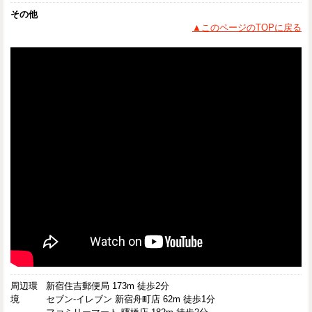
その他
▲このページのTOPに戻る
周辺環
新宿住吉郵便局 173m 徒歩2分
境
セブン-イレブン 新宿舟町店 62m 徒歩1分