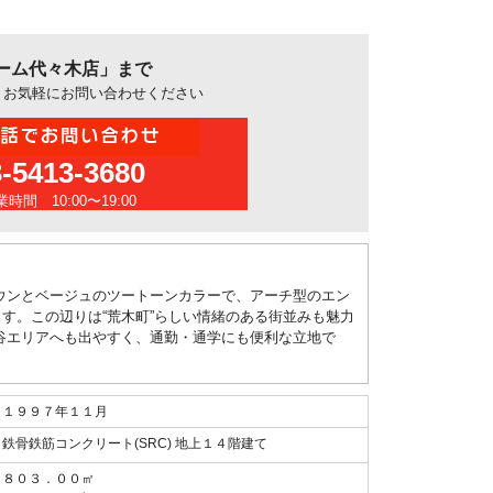
ーム代々木店」まで
、お気軽にお問い合わせください
3-5413-3680
時間 10:00〜19:00
ウンとベージュのツートーンカラーで、アーチ型のエン
ます。この辺りは“荒木町”らしい情緒のある街並みも魅力
谷エリアへも出やすく、通勤・通学にも便利な立地で
１９９７年１１月
鉄骨鉄筋コンクリート(SRC) 地上１４階建て
８０３．００㎡