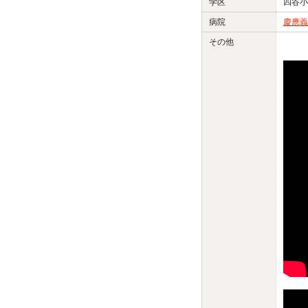
学区
四谷小
病院
慶應義
その他