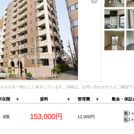
内のものを一例として表示しています。詳細は、お問い合わせのうえご確認下
所在階
賃料
管理費
敷金・保証
1
敷
153,000円
8階
12,000円
1
礼