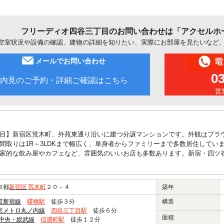
フリーディオ四谷三丁目のお問い合わせは「アクセルホ
空室状況や設備の確認、建物の詳細を知りたい、実際にお部屋を見たいなど
メールでお問い合わせ
0
内見のご予約・詳細ご確認はこちら
営業
目】新宿区荒木町、外苑東通り沿いに建つ分譲マンションです。外観はブラ
間取りは1R～3LDKまで幅広く、単身者からファミリーまで多数居住してい
家的な飲み屋やカフェなど、雰囲気のいいお店も多数あります。新宿・四ツ
京都
新宿区
荒木町
２０－４
築年
営新宿線
曙橋駅
徒歩３分
構造
京メトロ丸ノ内線
四谷三丁目駅
徒歩６分
面積
R中央・総武線
信濃町駅
徒歩１２分