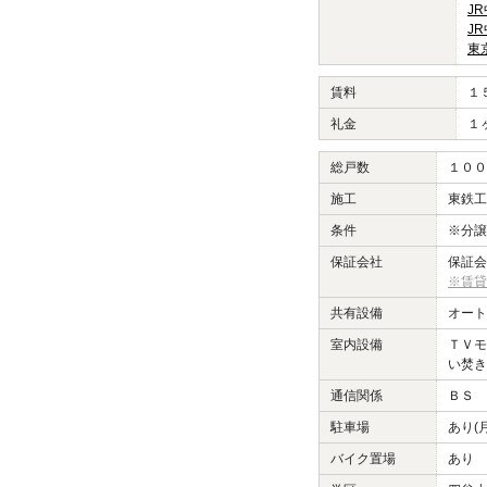
J
J
東
賃料
１
礼金
１
総戸数
１００
施工
東鉄工
条件
※分譲
保証会社
保証会
※賃貸
共有設備
オート
室内設備
ＴＶモ
い焚き
通信関係
ＢＳ 
駐車場
あり(
バイク置場
あり 