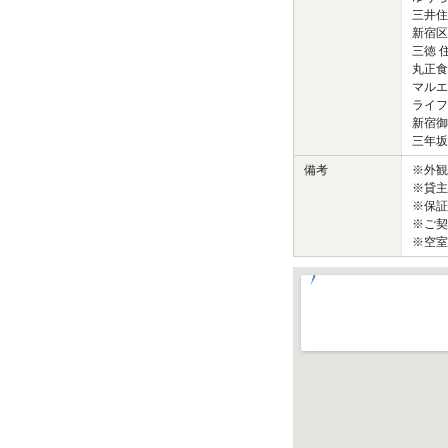
三井住
新宿区
三徳 住
丸正食
マルエ
ライフ
新宿御苑
三年坂 
備考
※外
※貸主
※保証
※ご契
※空室