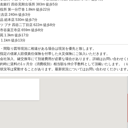
友銀行 四谷見附出張所 383m 徒歩5分
役所 第一分庁舎 1.8km 徒歩22分
吉店 240m 徒歩3分
品 総本店 530m 徒歩7分
ツ プチ 四谷二丁目店 622m 徒歩8分
市谷薬王寺店 659m 徒歩8分
 1.3km 徒歩17分
1.1km 徒歩13分
観・間取り図等現況に相違がある場合は現況を優先と致します。
指定の借家人賠償責任保険を付帯した火災保険にご加入いただきます。
会社加入、鍵交換等にて別途費用が必要な場合があります。詳細はお問い合わせく
約時に賃料の1ヶ月分（消費税別）相当額を仲介手数料として頂戴いたします。（
状況等は変動することがあります。最新状況についてはお問い合わせくださいます