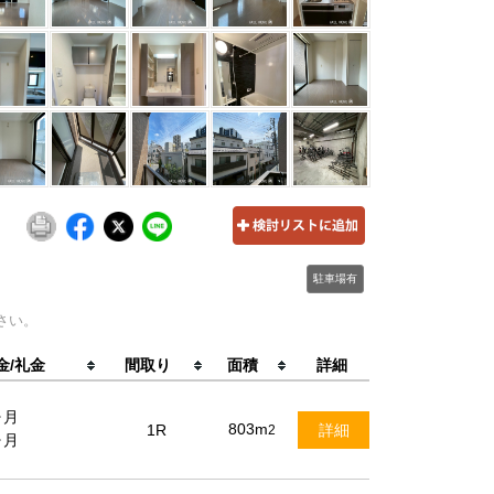
駐車場有
さい。
金/礼金
間取り
面積
詳細
ヶ月
803m
1R
詳細
2
ヶ月