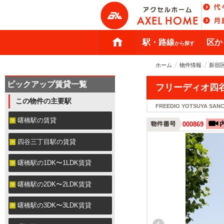
駅・路線
区か
から探す
ホーム
物件情報
新宿
ピックアップ賃貸一覧
フリーディオ四
この物件の主要駅
FREEDIO YOTSUYA SAN
曙橋駅の賃貸
000869
四谷三丁目駅の賃貸
曙橋駅の1DK〜1LDK賃貸
曙橋駅の2DK〜2LDK賃貸
曙橋駅の3DK〜3LDK賃貸