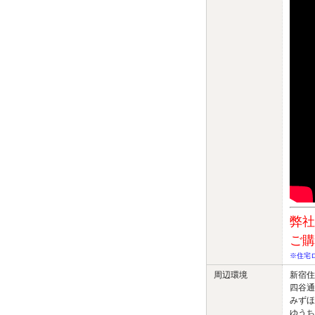
弊社
ご購
※住宅
周辺環境
新宿住
四谷通
みずほ
ゆうち