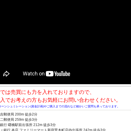
では売買にも力を入れておりますので、
入でお考えの方もお気軽にお問い合わせください。
ローンシュミレーション(資金計画)やご購入までの流れなど細かいご質問も承っております。
吉郵便局 200m 徒歩2分
二郵便局 259m 徒歩3分
銀行 曙橋駅前出張所 212m 徒歩3分
ょ銀行 本店 ファミリーマート新宿荒木町店内出張所 242m 徒歩3分