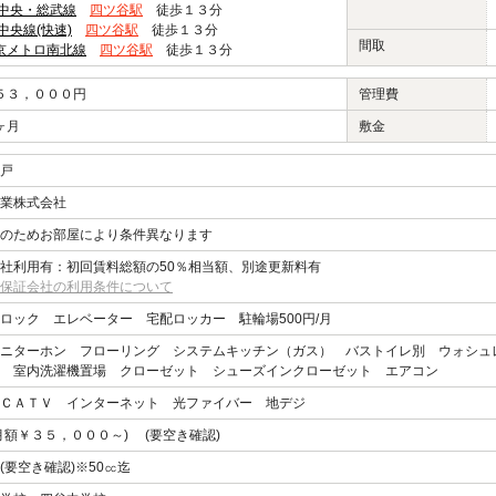
R中央・総武線
四ツ谷駅
徒歩１３分
R中央線(快速)
四ツ谷駅
徒歩１３分
間取
京メトロ南北線
四ツ谷駅
徒歩１３分
５３，０００円
管理費
ヶ月
敷金
戸
業株式会社
のためお部屋により条件異なります
社利用有：初回賃料総額の50％相当額、別途更新料有
保証会社の利用条件について
ロック エレベーター 宅配ロッカー 駐輪場500円/月
ニターホン フローリング システムキッチン（ガス） バストイレ別 ウォシュ
 室内洗濯機置場 クローゼット シューズインクローゼット エアコン
ＣＡＴＶ インターネット 光ファイバー 地デジ
月額￥３５，０００～) (要空き確認)
(要空き確認)※50㏄迄