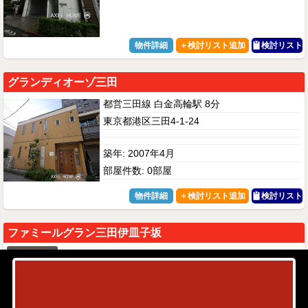
物件詳細
検討リスト
グランディオーゾ三田
都営三田線 白金高輪駅 8分
東京都港区三田4-1-24
築年: 2007年4月
部屋件数: 0部屋
物件詳細
検討リスト
ファミールグラン三田伊皿子坂
駐車場有
都営浅草線 泉岳寺駅 4分
東京都港区三田4-18-20