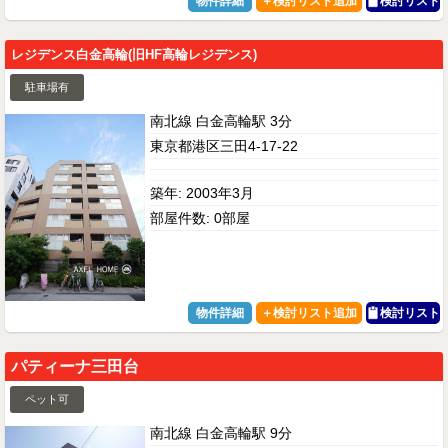
物件詳細
検討リスト
レジデンス白金高輪(旧HF高輪レジデンス)
駐車場有
南北線 白金高輪駅 3分
東京都港区三田4-17-22
築年: 2003年3月
部屋件数: 0部屋
物件詳細
検討リスト
パティーナ三田台
ペット可
南北線 白金高輪駅 9分