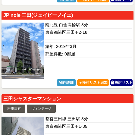
JP noie 三田(ジェイピーノイエ)
南北線 白金高輪駅 8分
東京都港区三田4-2-18
築年: 2019年3月
部屋件数: 0部屋
物件詳細
検討リスト
三田シャスターマンション
駐車場有
ヴィンテージ
都営三田線 三田駅 8分
東京都港区三田4-1-35