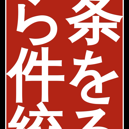
ら
条
ます。「賃料」、「間取り」、「面積」の条件を絞り込ん
で検索する事が出来ます。
港区三田4丁目周辺の選りすぐり賃貸情報を見つけたら、お
気軽にお問い合わせ下さい。
このエリアのお部屋探しは月島店が承ります！お気軽にお
問い合わせ下さい！
メールで問い合わせ
tsukishima@axel-home.co.jp
件を
月島店
〒104-0052
東京都中央区月島1-16-8
03-5547-3770
検討リストを見る
Page Top