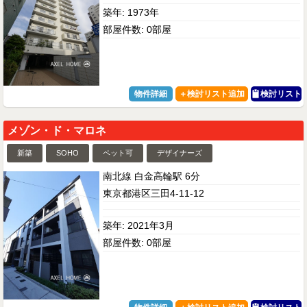
築年: 1973年
部屋件数: 0部屋
物件詳細
検討リスト
メゾン・ド・マロネ
新築
SOHO
ペット可
デザイナーズ
南北線 白金高輪駅 6分
東京都港区三田4-11-12
築年: 2021年3月
部屋件数: 0部屋