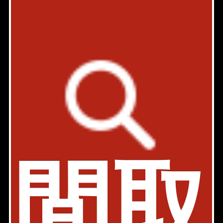
築年: 1998年3月
部屋件数: 0部屋
物件詳細
検討リスト
メイゾン三田
ヴィンテージ
都営浅草線 泉岳寺駅 5分
東京都港区三田4-17-19
築年: 1975年11月
部屋件数: 0部屋
間取
物件詳細
検討リスト
FABRIC高輪(ファブリック高輪)
新築
事務所
SOHO
ペット可
デザイナーズ