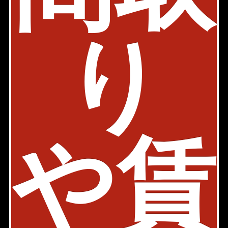
内見動画
都営浅草線 泉岳寺駅 2分
り
東京都港区三田4-19-23
築年: 2021年8月
部屋件数: 0部屋
物件詳細
検討リスト
や賃
プラウドジェム三田聖坂
南北線 白金高輪駅 8分
東京都港区三田4-12-7
築年: 2005年2月
部屋件数: 0部屋