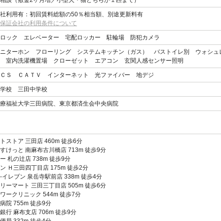
相談（敷金2ヶ月増／小型犬・猫どちらか１匹まで）
社利用有：初回賃料総額の50％相当額、別途更新料有
保証会社の利用条件について
トロック エレベーター 宅配ロッカー 駐輪場 防犯カメラ
ニターホン フローリング システムキッチン（ガス） バストイレ別 ウォシュ
き 室内洗濯機置場 クローゼット エアコン 玄関人感センサー照明
ＣＳ ＣＡＴＶ インターネット 光ファイバー 地デジ
学校 三田中学校
療福祉大学三田病院、東京都済生会中央病院
トストア 三田店 460m 徒歩6分
すけっと 南麻布古川橋店 713m 徒歩9分
ー 札の辻店 738m 徒歩9分
ン Ｈ三田四丁目店 175m 徒歩2分
-イレブン 泉岳寺駅前店 338m 徒歩4分
リーマート 三田三丁目店 505m 徒歩6分
ワークリニック 544m 徒歩7分
病院 755m 徒歩9分
銀行 麻布支店 706m 徒歩9分