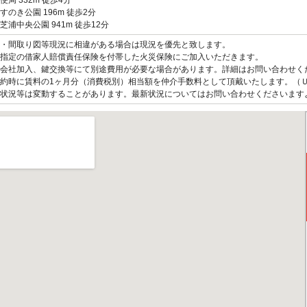
便局 332m 徒歩4分
すのき公園 196m 徒歩2分
芝浦中央公園 941m 徒歩12分
観・間取り図等現況に相違がある場合は現況を優先と致します。
指定の借家人賠償責任保険を付帯した火災保険にご加入いただきます。
会社加入、鍵交換等にて別途費用が必要な場合があります。詳細はお問い合わせく
約時に賃料の1ヶ月分（消費税別）相当額を仲介手数料として頂戴いたします。（
状況等は変動することがあります。最新状況についてはお問い合わせくださいます