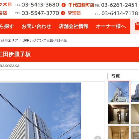
ら探す
お問い合わせ
店舗会社情報
オーナー様へ
・品川エリア
BPRレジデンス三田伊皿子坂
三田伊皿子坂
SARAKOZAKA