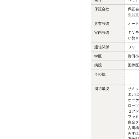
条件
ペット
保証会社
保証会
※賃貸
共有設備
オー
室内設備
ＴＶモ
い焚
通信関係
ＢＳ 
学区
御田小
病院
国際医
その他
周辺環境
サミッ
まいば
オーケ
ローソ
セブン
ファミ
白金タ
古川橋
みずほ