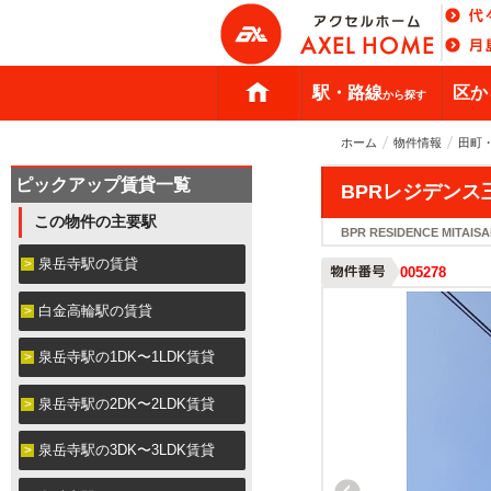
駅・路線
区か
から探す
ホーム
物件情報
田町
ピックアップ賃貸一覧
BPRレジデンス
この物件の主要駅
BPR RESIDENCE MITAI
泉岳寺駅の賃貸
005278
白金高輪駅の賃貸
泉岳寺駅の1DK〜1LDK賃貸
泉岳寺駅の2DK〜2LDK賃貸
泉岳寺駅の3DK〜3LDK賃貸