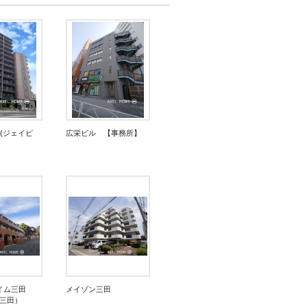
三田(ジェイピ
広栄ビル 【事務所】
イム三田
メイゾン三田
ム三田）