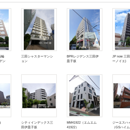
高輪
三田シャスターマンシ
BPRレジデンス三田伊
JP noie 
デン
ョン
皿子坂
ーノイエ)
台
シティインデックス三
MM41922（エムエム
ジーエスハ
田伊皿子坂
41922）
（GSハイ