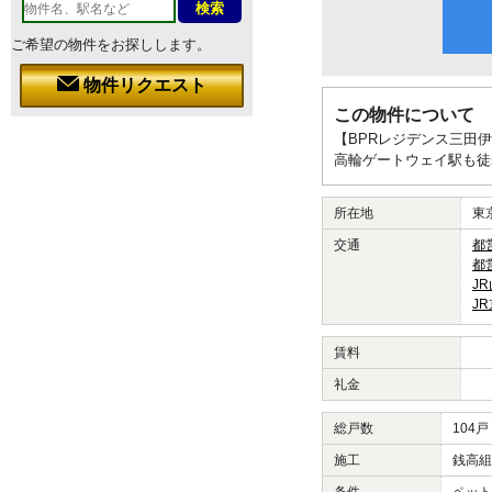
ご希望の物件をお探しします。
物件リクエスト
この物件について
【BPRレジデンス三田
高輪ゲートウェイ駅も徒
所在地
東
交通
都
都
J
J
賃料
礼金
総戸数
104戸
施工
銭高組