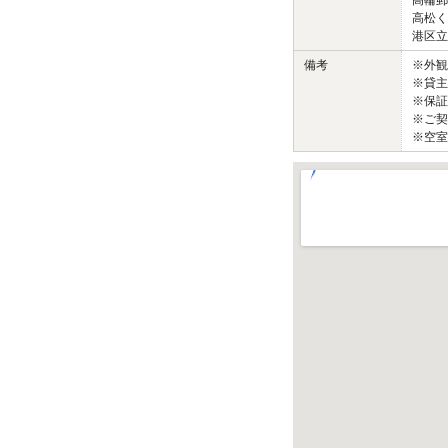
高輪郵
高松く
港区立
備考
※外
※貸主
※保証
※ご契
※空室