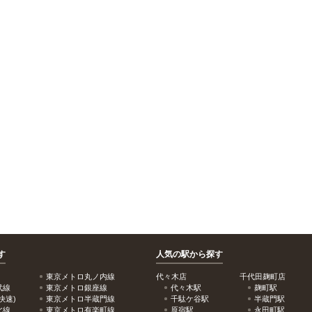
す
人気の駅から探す
東京メトロ丸ノ内線
代々木店
千代田麹町店
武線
東京メトロ銀座線
代々木駅
麹町駅
快速)
東京メトロ半蔵門線
千駄ケ谷駅
半蔵門駅
北線
東京メトロ有楽町線
原宿駅
永田町駅