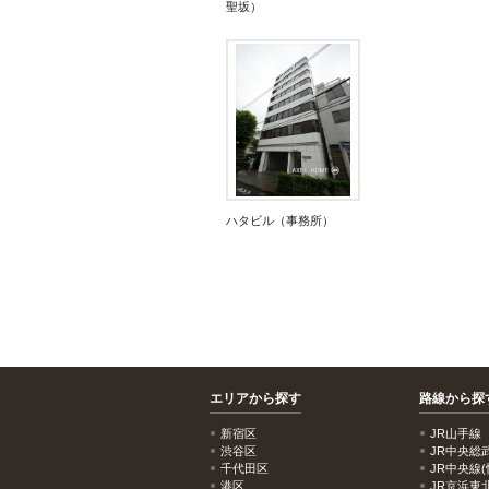
聖坂）
ハタビル（事務所）
エリアから探す
路線から探
新宿区
JR山手線
渋谷区
JR中央総
千代田区
JR中央線(
港区
JR京浜東