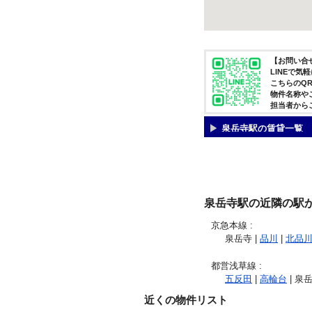
【お問い合せ
LINEで
こちらのQ
物件名称や
担当者から
泉岳寺駅の賃貸一覧
泉岳寺駅の近隣の駅
京急本線
:
泉岳寺 |
品川
|
北品
都営浅草線
:
五反田
|
高輪台
| 泉岳
近くの物件リスト