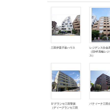
三田伊皿子坂ハウス
レジデンス白金
（旧HF高輪レジ
ス）
Ｄ'グランセ三田聖坂
パティーナ三田
（ディーグランセ三田