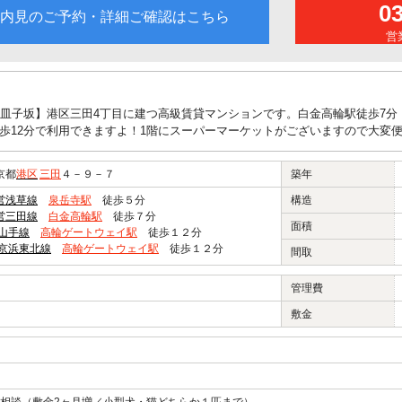
0
内見のご予約・詳細ご確認はこちら
営業
伊皿子坂】港区三田4丁目に建つ高級賃貸マンションです。白金高輪駅徒歩7分
歩12分で利用できますよ！1階にスーパーマーケットがございますので大変
京都
港区
三田
４－９－７
築年
営浅草線
泉岳寺駅
徒歩５分
構造
営三田線
白金高輪駅
徒歩７分
面積
R山手線
高輪ゲートウェイ駅
徒歩１２分
R京浜東北線
高輪ゲートウェイ駅
徒歩１２分
間取
管理費
敷金