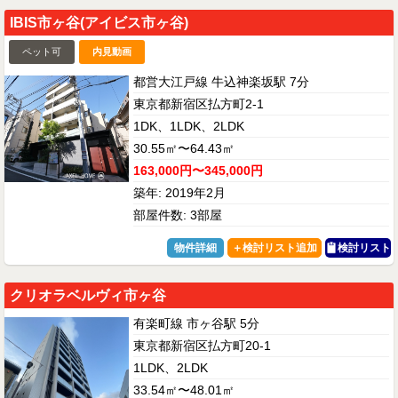
IBIS市ヶ谷(アイビス市ヶ谷)
ペット可
内見動画
都営大江戸線 牛込神楽坂駅 7分
東京都新宿区払方町2-1
1DK、1LDK、2LDK
30.55㎡〜64.43㎡
163,000円〜345,000円
築年: 2019年2月
部屋件数: 3部屋
物件詳細
検討リスト
クリオラベルヴィ市ヶ谷
有楽町線 市ヶ谷駅 5分
東京都新宿区払方町20-1
1LDK、2LDK
33.54㎡〜48.01㎡