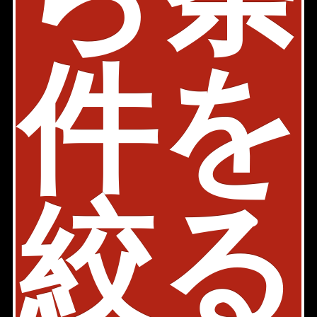
軽にお問い合わせ下さい！
メールで問い合わせ
chiyoda@axel-home.co.jp
件を
千代田麹町店
〒102 - 0082
東京都千代田区一番町15-1 一番町ファーストビ
ルB階
03-6261-2451
検討リストを見る
絞る
Page Top
Home
Back
お問い合わせ
会社概要
店舗情報
採用情報
書式ダウンロード