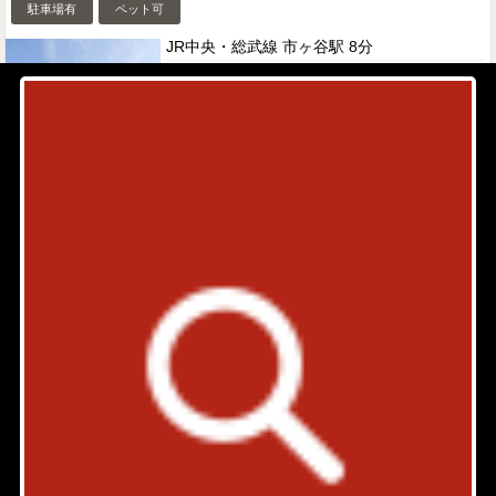
駐車場有
ペット可
JR中央・総武線 市ヶ谷駅 8分
東京都新宿区払方町11
築年: 1997年9月
部屋件数: 0部屋
物件詳細
検討リスト
市ヶ谷払方フラット
都営大江戸線 牛込神楽坂駅 7分
東京都新宿区払方町9-12
築年: 2015年10月
部屋件数: 0部屋