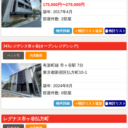
175,000円〜279,000円
築年: 2017年4月
部屋件数: 2部屋
物件詳細
検討リスト
343レジデンス市ヶ谷(オープンレジデンシア)
ペット可
内見動画
有楽町線 市ヶ谷駅 7分
東京都新宿区払方町10-1
築年: 2024年8月
部屋件数: 0部屋
物件詳細
検討リスト
レグナス市ヶ谷払方町
駐車場有
内見動画