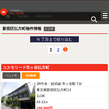
物件情報
新宿区払方町
新宿区払方町物件情報
22
件
丁目まで絞り込む
1
2
コスモリード市ヶ谷払方町
ペット可
内見動画
JR中央・総武線 市ヶ谷駅 7分
東京都新宿区払方町13
1LDK
43.13㎡
190,000円