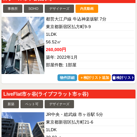
事務所
SOHO
デザイナーズ
内見動画
都営大江戸線 牛込神楽坂駅 7分
東京都新宿区払方町9-9
1LDK
56.52㎡
260,000円
築年: 2022年1月
部屋件数: 1部屋
物件詳細
検討リスト
LiveFlat市ヶ谷(ライブフラット市ヶ谷)
新築
ペット可
デザイナーズ
JR中央・総武線 市ヶ谷駅 5分
東京都新宿区払方町21-6
1LDK