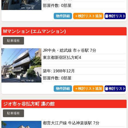
部屋件数: 0部屋
物件詳細
検討リスト
Mマンション (エムマンション)
駐車場有
JR中央・総武線 市ヶ谷駅 7分
東京都新宿区払方町4
築年: 1988年12月
部屋件数: 0部屋
物件詳細
検討リスト
ジオ市ヶ谷払方町 凛の館
駐車場有
都営大江戸線 牛込神楽坂駅 7分