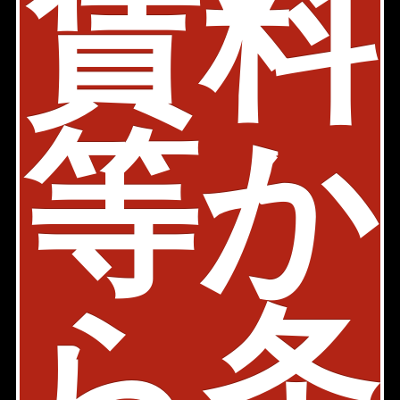
賃料
パークホームズ市ヶ谷
都営大江戸線 牛込神楽坂駅 6分
東京都新宿区払方町25-3
等か
築年: 2003年2月
部屋件数: 0部屋
物件詳細
検討リスト
1
2
新宿区払方町の賃貸マンション検索結果を一覧表示してい
ら
条
ます。「賃料」、「間取り」、「面積」の条件を絞り込ん
で検索する事が出来ます。
新宿区払方町周辺の選りすぐり賃貸情報を見つけたら、お
気軽にお問い合わせ下さい。
このエリアのお部屋探しは千代田麹町店が承ります！お気