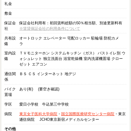
礼金
敷金
保証会
保証会社利用有：初回賃料総額の50％相当額、別途更新料有
社
※賃貸保証会社の利用条件について
共有設
オートロック エレベーター 宅配ロッカー 駐輪場 防犯カメ
備
ラ
室内設
ＴＶモニターホン システムキッチン（ガス） バストイレ別 ウ
備
ォシュレット 独立洗面台 浴室乾燥機 室内洗濯機置場 クロー
ゼット エアコン
通信関
ＢＳ ＣＳ インターネット 地デジ
係
バイク
あり(有) (要空き確認)
置場
学区
愛日小学校 牛込第三中学校
病院
東京女子医科大学病院
・
国立国際医療研究センター病院
・東京
逓信病院 JCHO東京新宿メディカルセンター
その他