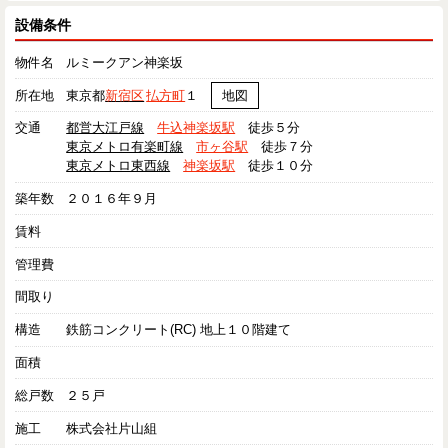
設備条件
物件名
ルミークアン神楽坂
所在地
東京都
新宿区
払方町
１
地図
交通
都営大江戸線
牛込神楽坂駅
徒歩５分
東京メトロ有楽町線
市ヶ谷駅
徒歩７分
東京メトロ東西線
神楽坂駅
徒歩１０分
築年数
２０１６年９月
賃料
管理費
間取り
構造
鉄筋コンクリート(RC) 地上１０階建て
面積
総戸数
２５戸
施工
株式会社片山組