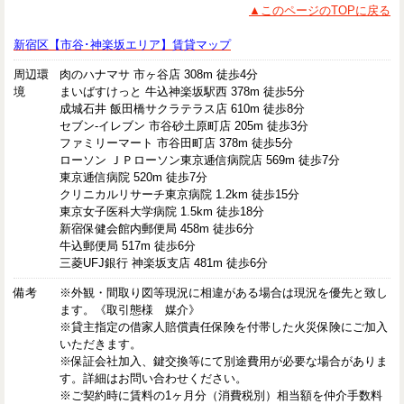
▲このページのTOPに戻る
新宿区【市谷･神楽坂エリア】賃貸マップ
周辺環
肉のハナマサ 市ヶ谷店 308m 徒歩4分
境
まいばすけっと 牛込神楽坂駅西 378m 徒歩5分
成城石井 飯田橋サクラテラス店 610m 徒歩8分
セブン-イレブン 市谷砂土原町店 205m 徒歩3分
ファミリーマート 市谷田町店 378m 徒歩5分
ローソン ＪＰローソン東京逓信病院店 569m 徒歩7分
東京逓信病院 520m 徒歩7分
クリニカルリサーチ東京病院 1.2km 徒歩15分
東京女子医科大学病院 1.5km 徒歩18分
新宿保健会館内郵便局 458m 徒歩6分
牛込郵便局 517m 徒歩6分
三菱UFJ銀行 神楽坂支店 481m 徒歩6分
備考
※外観・間取り図等現況に相違がある場合は現況を優先と致し
ます。《取引態様 媒介》
※貸主指定の借家人賠償責任保険を付帯した火災保険にご加入
いただきます。
※保証会社加入、鍵交換等にて別途費用が必要な場合がありま
す。詳細はお問い合わせください。
※ご契約時に賃料の1ヶ月分（消費税別）相当額を仲介手数料