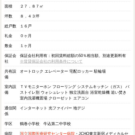
面積
２７．８７㎡
坪数
８．４３坪
総戸数
１６戸
礼金
０ヶ月
敷金
１ヶ月
保証会
保証会社利用有：初回賃料総額の50％相当額、別途更新料有
社
※賃貸保証会社の利用条件について
共有設
オートロック エレベーター 宅配ロッカー 駐輪場
備
室内設
ＴＶモニターホン フローリング システムキッチン（ガス） バ
備
ストイレ別 ウォシュレット 独立洗面台 浴室乾燥機 追い焚き
室内洗濯機置場 クローゼット エアコン
通信関
インターネット 光ファイバー 地デジ
係
学区
鶴巻小学校 牛込第二中学校
病院
国立国際医療研究センター病院
・JCHO東京新宿メディカルセ