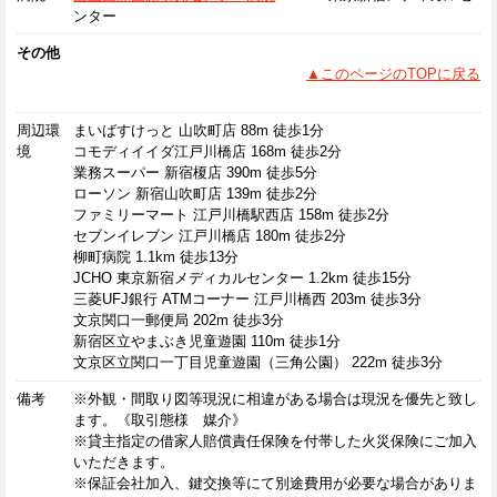
ンター
その他
▲このページのTOPに戻る
周辺環
まいばすけっと 山吹町店 88m 徒歩1分
境
コモディイイダ江戸川橋店 168m 徒歩2分
業務スーパー 新宿榎店 390m 徒歩5分
ローソン 新宿山吹町店 139m 徒歩2分
ファミリーマート 江戸川橋駅西店 158m 徒歩2分
セブンイレブン 江戸川橋店 180m 徒歩2分
柳町病院 1.1km 徒歩13分
JCHO 東京新宿メディカルセンター 1.2km 徒歩15分
三菱UFJ銀行 ATMコーナー 江戸川橋西 203m 徒歩3分
文京関口一郵便局 202m 徒歩3分
新宿区立やまぶき児童遊園 110m 徒歩1分
文京区立関口一丁目児童遊園（三角公園） 222m 徒歩3分
備考
※外観・間取り図等現況に相違がある場合は現況を優先と致し
ます。《取引態様 媒介》
※貸主指定の借家人賠償責任保険を付帯した火災保険にご加入
いただきます。
※保証会社加入、鍵交換等にて別途費用が必要な場合がありま