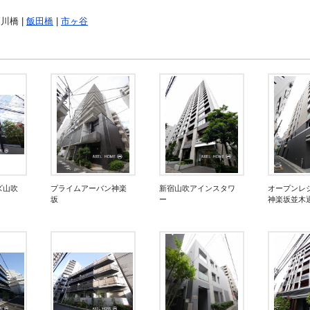
戸川橋 |
飯田橋
|
市ヶ谷
ズ山吹
プライムアーバン神楽
新宿山吹アインスタワ
オープンレ
坂
ー
神楽坂並木