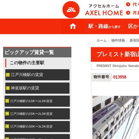
駅・路線
区か
から探す
ホーム
物件情報
新宿
ピックアップ賃貸一覧
プレミスト新宿
この物件の主要駅
PREMIST Shinjuku Yamab
江戸川橋駅の賃貸
013958
神楽坂駅の賃貸
江戸川橋駅の1DK〜1LDK賃貸
江戸川橋駅の2DK〜2LDK賃貸
江戸川橋駅の3DK〜3LDK賃貸