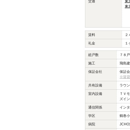
交通
東
東
賃料
２
礼金
１
総戸数
７８戸
施工
飛島建
保証会社
保証会
※賃貸
共有設備
ラウン
室内設備
ＴＶモ
ズイン
通信関係
インタ
学区
鶴巻小
病院
JCH