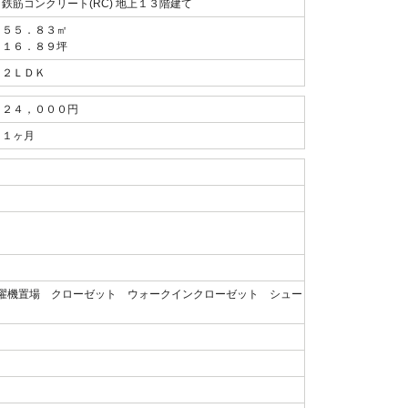
鉄筋コンクリート(RC) 地上１３階建て
５５．８３㎡
１６．８９坪
２ＬＤＫ
２４，０００円
１ヶ月
濯機置場 クローゼット ウォークインクローゼット シュー