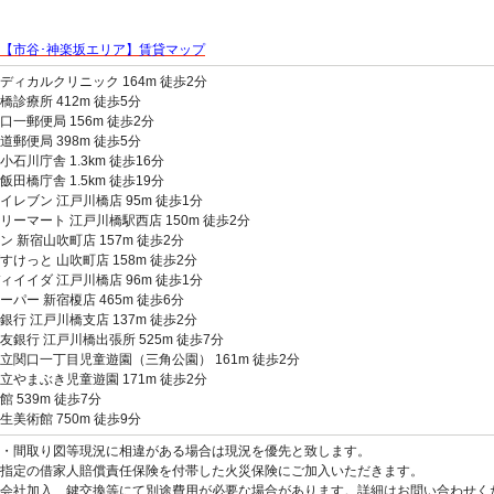
【市谷･神楽坂エリア】賃貸マップ
ディカルクリニック 164m 徒歩2分
橋診療所 412m 徒歩5分
口一郵便局 156m 徒歩2分
道郵便局 398m 徒歩5分
小石川庁舎 1.3km 徒歩16分
飯田橋庁舎 1.5km 徒歩19分
イレブン 江戸川橋店 95m 徒歩1分
リーマート 江戸川橋駅西店 150m 徒歩2分
ン 新宿山吹町店 157m 徒歩2分
すけっと 山吹町店 158m 徒歩2分
ィイイダ 江戸川橋店 96m 徒歩1分
ーパー 新宿榎店 465m 徒歩6分
銀行 江戸川橋支店 137m 徒歩2分
友銀行 江戸川橋出張所 525m 徒歩7分
立関口一丁目児童遊園（三角公園） 161m 徒歩2分
立やまぶき児童遊園 171m 徒歩2分
館 539m 徒歩7分
生美術館 750m 徒歩9分
観・間取り図等現況に相違がある場合は現況を優先と致します。
指定の借家人賠償責任保険を付帯した火災保険にご加入いただきます。
会社加入、鍵交換等にて別途費用が必要な場合があります。詳細はお問い合わせく