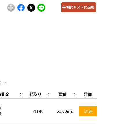
さい。
/礼金
間取り
面積
詳細
月
55.83m
2LDK
詳細
2
月