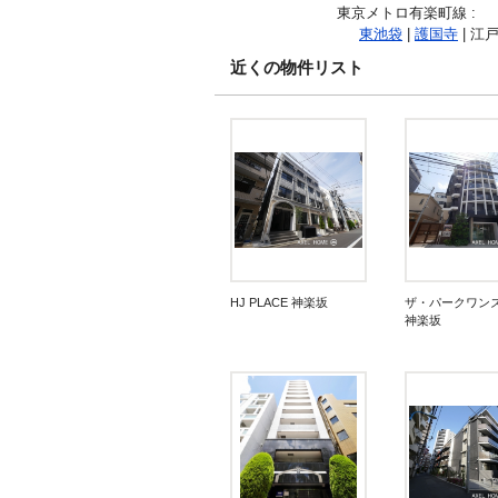
東京メトロ有楽町線
:
東池袋
|
護国寺
| 江
近くの物件リスト
HJ PLACE 神楽坂
ザ・パークワン
神楽坂