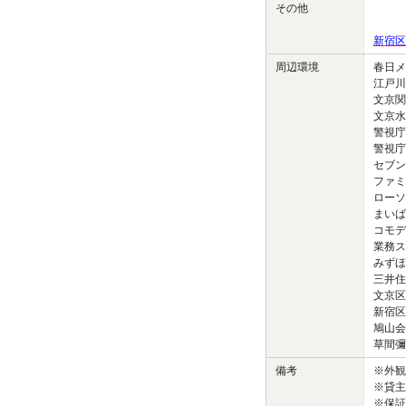
その他
新宿区
周辺環境
春日メ
江戸川
文京関
文京水
警視庁
警視庁
セブン
ファミ
ローソ
まいば
コモデ
業務ス
みずほ
三井住
文京区
新宿区
鳩山会
草間彌
備考
※外
※貸主
※保証