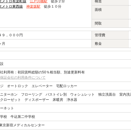
京メトロ有楽町線
江戸川橋駅
徒歩２分
構造
京メトロ東西線
神楽坂駅
徒歩１０分
面積
間取
４９，０００円
管理費
ヶ月
敷金
設
社利用有：初回賃料総額の50％相当額、別途更新料有
保証会社の利用条件について
ジ オートロック エレベーター 宅配ロッカー
ニターホン フローリング バストイレ別 ウォシュレット 独立洗面台 室内洗
クローゼット ディスポーザー 床暖房 浄水器
ーネット
学校 牛込第二中学校
O東京新宿メディカルセンター