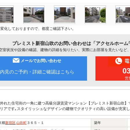
に変化しておりますので、都度ご確認下さい。
プレミスト新宿山吹のお問い合わせは「アクセルホーム
空室状況や設備の確認、建物の詳細を知りたい、実際にお部屋を見たいなど
メールでお問い合わせ
0
内見のご予約・詳細ご確認はこちら
営業
し外れた住宅街の一角に建つ高級分譲賃貸マンション【プレミスト新宿山吹】で
リアです｡スタイリッシュなデザインの建物でクオリティの高い設備が充実し
京都
新宿区
山吹町
３６５－１
築年