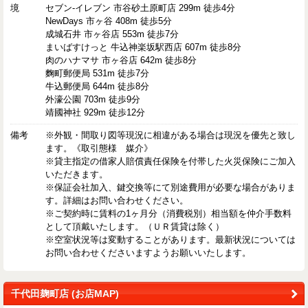
境
セブン-イレブン 市谷砂土原町店 299m 徒歩4分
NewDays 市ヶ谷 408m 徒歩5分
成城石井 市ヶ谷店 553m 徒歩7分
まいばすけっと 牛込神楽坂駅西店 607m 徒歩8分
肉のハナマサ 市ヶ谷店 642m 徒歩8分
麴町郵便局 531m 徒歩7分
牛込郵便局 644m 徒歩8分
外濠公園 703m 徒歩9分
靖國神社 929m 徒歩12分
備考
※外観・間取り図等現況に相違がある場合は現況を優先と致し
ます。《取引態様 媒介》
※貸主指定の借家人賠償責任保険を付帯した火災保険にご加入
いただきます。
※保証会社加入、鍵交換等にて別途費用が必要な場合がありま
す。詳細はお問い合わせください。
※ご契約時に賃料の1ヶ月分（消費税別）相当額を仲介手数料
として頂戴いたします。（ＵＲ賃貸は除く）
※空室状況等は変動することがあります。最新状況については
お問い合わせくださいますようお願いいたします。
千代田麹町店 (お店MAP)