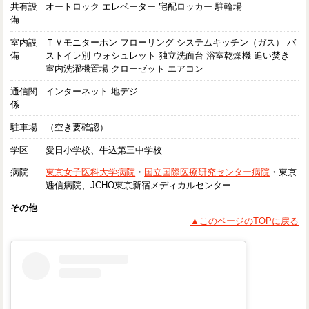
共有設
オートロック エレベーター 宅配ロッカー 駐輪場
備
室内設
ＴＶモニターホン フローリング システムキッチン（ガス） バ
備
ストイレ別 ウォシュレット 独立洗面台 浴室乾燥機 追い焚き
室内洗濯機置場 クローゼット エアコン
通信関
インターネット 地デジ
係
駐車場
（空き要確認）
学区
愛日小学校、牛込第三中学校
病院
東京女子医科大学病院
・
国立国際医療研究センター病院
・東京
逓信病院、JCHO東京新宿メディカルセンター
その他
▲このページのTOPに戻る