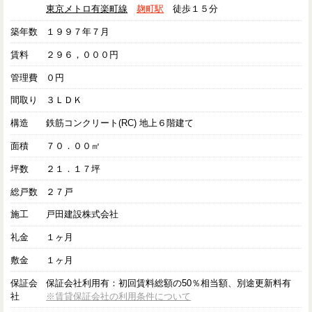
東京メトロ有楽町線
麹町駅
徒歩１５分
築年数
１９９７年７月
賃料
２９６，０００円
管理費
０円
間取り
３ＬＤＫ
構造
鉄筋コンクリート(RC) 地上６階建て
面積
７０．００㎡
坪数
２１．１７坪
総戸数
２７戸
施工
戸田建設株式会社
礼金
１ヶ月
敷金
１ヶ月
保証会
保証会社利用有：初回賃料総額の50％相当額、別途更新料有
社
※賃貸保証会社の利用条件について