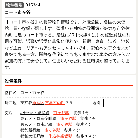
015344
物件番号
コート市ヶ谷
【コート市ヶ谷】の賃貸物件情報です。外濠公園、各国の大使
館、豊かな緑が醸し出す、落着いた独特の雰囲気が魅力な市谷佐
内町に建つコート市ヶ谷。沿線はJR中央線をはじめ複数路線の利
用が可能。通勤や通学に非常に便利で、新宿、東京、渋谷、池袋
など主要エリアへもアクセスしやすいです。都心へのアクセスが
良好である一方、閑静な住宅街でもありますので単身の方からご
家族の方まで安心してお住まいいただける住環境が整っておりま
す。
設備条件
物件名
コート市ヶ谷
所在地
東京都
新宿区
市谷左内町
２９－１１
地図
交通
JR中央・総武線
市ヶ谷駅
徒歩４分
東京メトロ有楽町線
市ヶ谷駅
徒歩４分
東京メトロ南北線
市ヶ谷駅
徒歩４分
都営新宿線
市ヶ谷駅
徒歩４分
都営大江戸線
牛込神楽坂駅
徒歩１４分