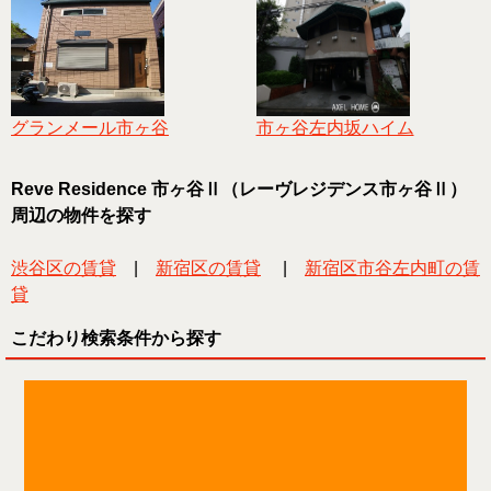
グランメール市ヶ谷
市ヶ谷左内坂ハイム
Reve Residence 市ヶ谷Ⅱ（レーヴレジデンス市ヶ谷Ⅱ）
周辺の物件を探す
渋谷区の賃貸
|
新宿区の賃貸
|
新宿区市谷左内町の賃
貸
こだわり検索条件から探す