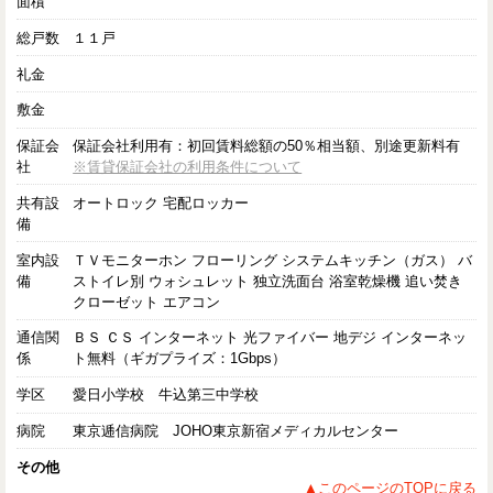
面積
総戸数
１１戸
礼金
敷金
保証会
保証会社利用有：初回賃料総額の50％相当額、別途更新料有
社
※賃貸保証会社の利用条件について
共有設
オートロック 宅配ロッカー
備
室内設
ＴＶモニターホン フローリング システムキッチン（ガス） バ
備
ストイレ別 ウォシュレット 独立洗面台 浴室乾燥機 追い焚き
クローゼット エアコン
通信関
ＢＳ ＣＳ インターネット 光ファイバー 地デジ インターネッ
係
ト無料（ギガプライズ：1Gbps）
学区
愛日小学校 牛込第三中学校
病院
東京逓信病院 JOHO東京新宿メディカルセンター
その他
▲このページのTOPに戻る