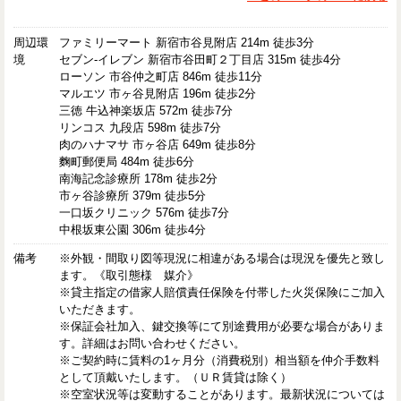
周辺環
ファミリーマート 新宿市谷見附店 214m 徒歩3分
境
セブン-イレブン 新宿市谷田町２丁目店 315m 徒歩4分
ローソン 市谷仲之町店 846m 徒歩11分
マルエツ 市ヶ谷見附店 196m 徒歩2分
三徳 牛込神楽坂店 572m 徒歩7分
リンコス 九段店 598m 徒歩7分
肉のハナマサ 市ヶ谷店 649m 徒歩8分
麴町郵便局 484m 徒歩6分
南海記念診療所 178m 徒歩2分
市ヶ谷診療所 379m 徒歩5分
一口坂クリニック 576m 徒歩7分
中根坂東公園 306m 徒歩4分
備考
※外観・間取り図等現況に相違がある場合は現況を優先と致し
ます。《取引態様 媒介》
※貸主指定の借家人賠償責任保険を付帯した火災保険にご加入
いただきます。
※保証会社加入、鍵交換等にて別途費用が必要な場合がありま
す。詳細はお問い合わせください。
※ご契約時に賃料の1ヶ月分（消費税別）相当額を仲介手数料
として頂戴いたします。（ＵＲ賃貸は除く）
※空室状況等は変動することがあります。最新状況については