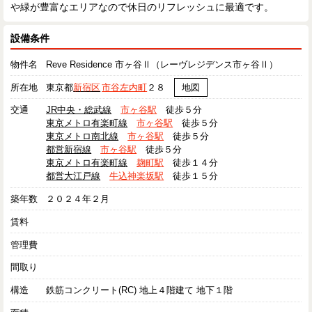
や緑が豊富なエリアなので休日のリフレッシュに最適です。
設備条件
物件名
Reve Residence 市ヶ谷Ⅱ（レーヴレジデンス市ヶ谷Ⅱ）
所在地
東京都
新宿区
市谷左内町
２８
地図
交通
JR中央・総武線
市ヶ谷駅
徒歩５分
東京メトロ有楽町線
市ヶ谷駅
徒歩５分
東京メトロ南北線
市ヶ谷駅
徒歩５分
都営新宿線
市ヶ谷駅
徒歩５分
東京メトロ有楽町線
麹町駅
徒歩１４分
都営大江戸線
牛込神楽坂駅
徒歩１５分
築年数
２０２４年２月
賃料
管理費
間取り
構造
鉄筋コンクリート(RC) 地上４階建て 地下１階