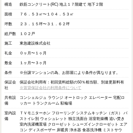
構造
鉄筋コンクリート(RC) 地上１７階建て 地下２階
面積
７６．５３㎡〜１０４．５３㎡
坪数
２３．１５坪〜３１．６２坪
総戸数
１０２戸
施工
東急建設株式会社
礼金
０ヶ月〜１ヶ月
敷金
１ヶ月〜３ヶ月
条件
※分譲マンションの為、お部屋により条件が異なります。
保証会
保証会社利用有：初回賃料総額の50％相当額、別途更新料有
社
※賃貸保証会社の利用条件について
共有設
コンシェルジュ ラウンジ オートロック エレベーター 宅配ロ
備
ッカー トランクルーム 駐輪場
室内設
ＴＶモニターホン フローリング システムキッチン（ガス） バ
備
ストイレ別 ウォシュレット 独立洗面台 浴室乾燥機 追い焚き
室内洗濯機置場 クローゼット シューズインクローゼット エア
コン ディスポーザー 床暖房 浄水器 食器洗浄機 ミストサウ