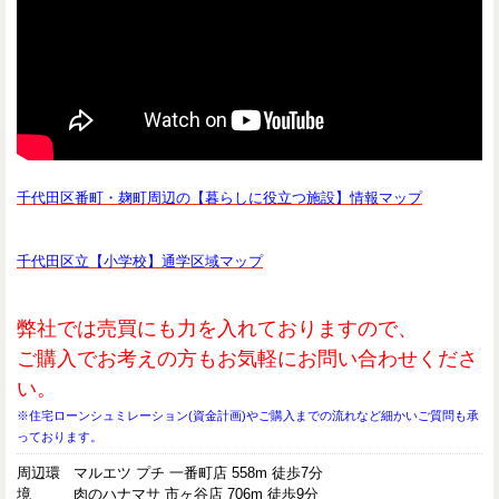
千代田区番町・麹町周辺の【暮らしに役立つ施設】情報マップ
千代田区立【小学校】通学区域マップ
弊社では売買にも力を入れておりますので、
ご購入でお考えの方もお気軽にお問い合わせくださ
い。
※住宅ローンシュミレーション(資金計画)やご購入までの流れなど細かいご質問も承
っております。
周辺環
マルエツ プチ 一番町店 558m 徒歩7分
境
肉のハナマサ 市ヶ谷店 706m 徒歩9分