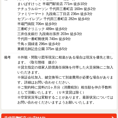
まいばすけっと 半蔵門駅前店 771m 徒歩10分
ナチュラルローソン 千代田三番町店 160m 徒歩2分
ファミリーマート 九段南二丁目店 236m 徒歩3分
セブン-イレブン 千代田三番町店 282m 徒歩4分
半蔵門病院 706m 徒歩9分
三番町クリニック 489m 徒歩6分
三井住友銀行 九段南出張所 203m 徒歩3分
千代田一番町郵便局 740m 徒歩9分
千鳥ヶ淵緑道 296m 徒歩4分
東郷元帥記念公園 375m 徒歩5分
備考
※外観・間取り図等現況に相違がある場合は現況を優先と致し
ます。《取引態様 媒介》
※貸主指定の借家人賠償責任保険を付帯した火災保険にご加入
いただきます。
※保証会社加入、鍵交換等にて別途費用が必要な場合がありま
す。詳細はお問い合わせください。
※ご契約時に賃料の1ヶ月分（消費税別）相当額を仲介手数料
として頂戴いたします。（ＵＲ賃貸は除く）
※空室状況等は変動することがあります。最新状況については
お問い合わせくださいますようお願いいたします。
千代田麹町店 (お店MAP)