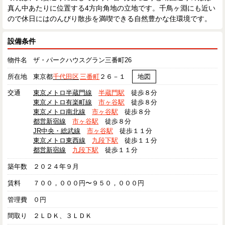
真ん中あたりに位置する4方向角地の立地です。千鳥ヶ淵にも近い
ので休日にはのんびり散歩を満喫できる自然豊かな住環境です。
設備条件
物件名
ザ・パークハウスグラン三番町26
所在地
東京都
千代田区
三番町
２６－１
地図
交通
東京メトロ半蔵門線
半蔵門駅
徒歩８分
東京メトロ有楽町線
市ヶ谷駅
徒歩８分
東京メトロ南北線
市ヶ谷駅
徒歩８分
都営新宿線
市ヶ谷駅
徒歩８分
JR中央・総武線
市ヶ谷駅
徒歩１１分
東京メトロ東西線
九段下駅
徒歩１１分
都営新宿線
九段下駅
徒歩１１分
築年数
２０２４年９月
賃料
７００，０００円〜９５０，０００円
管理費
０円
間取り
２ＬＤＫ、３ＬＤＫ