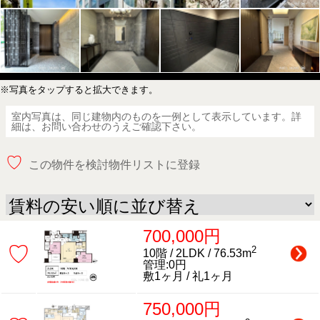
※写真をタップすると拡大できます。
室内写真は、同じ建物内のものを一例として表示しています。詳
細は、お問い合わせのうえご確認下さい。
♡
この物件を検討物件リストに登録
700,000円
♡
2
10階 / 2LDK / 76.53m
管理:0円
敷1ヶ月 / 礼1ヶ月
750,000円