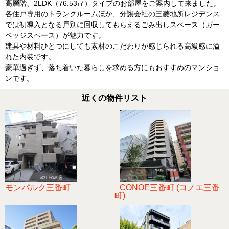
高層階、2LDK（76.53㎡）タイプのお部屋をご案内して来ました。
各住戸専用のトランクルームほか、分譲会社の三菱地所レジデンス
では初導入となる戸別に回収してもらえるごみ出しスペース（ガー
ベッジスペース）が魅力です。
建具や材料ひとつにしても素材のこだわりが感じられる高級感に溢
れた内装です。
豪華過ぎず、落ち着いた暮らしを求める方にもおすすめのマンショ
ンです。
近くの物件リスト
モンパルク三番町
CONOE三番町 (コノエ三番
町)