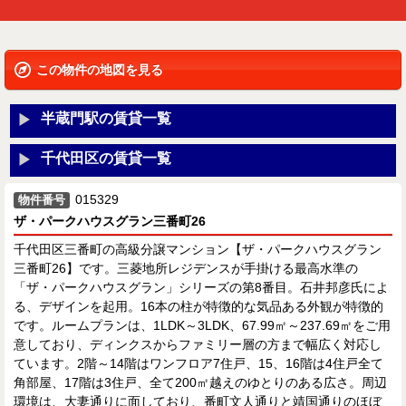
この物件の地図を見る
半蔵門駅の賃貸一覧
千代田区の賃貸一覧
015329
物件番号
ザ・パークハウスグラン三番町26
千代田区三番町の高級分譲マンション【ザ・パークハウスグラン
三番町26】です。三菱地所レジデンスが手掛ける最高水準の
「ザ・パークハウスグラン」シリーズの第8番目。石井邦彦氏によ
る、デザインを起用。16本の柱が特徴的な気品ある外観が特徴的
です。ルームプランは、1LDK～3LDK、67.99㎡～237.69㎡をご用
意しており、ディンクスからファミリー層の方まで幅広く対応し
ています。2階～14階はワンフロア7住戸、15、16階は4住戸全て
角部屋、17階は3住戸、全て200㎡越えのゆとりのある広さ。周辺
環境は、大妻通りに面しており、番町文人通りと靖国通りのほぼ