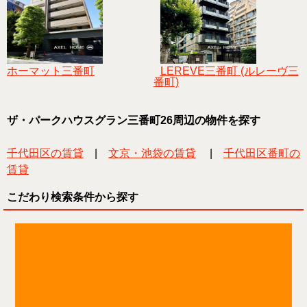
ホーマット三番町
LEREVE三番町 (ルレーヴ三
番町)
ザ・パークハウスグラン三番町26周辺の物件を探す
千代田区の賃貸
|
文京・池袋の賃貸
|
千代田区番町の
賃貸
こだわり検索条件から探す