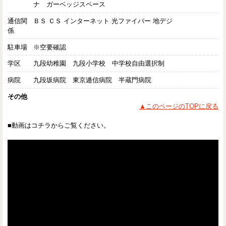
ナ ガーベッジスペース
通信関
ＢＳ ＣＳ インターネット 光ファイバー 地デジ
係
駐車場
※空要確認
学区
九段幼稚園 九段小学校 中学校自由選択制
病院
九段坂病院 東京逓信病院 半蔵門病院
その他
▲このページのTOPに戻る
■動画はコチラからご覧ください。