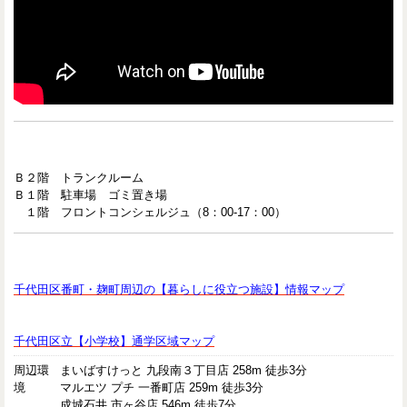
Ｂ２階 トランクルーム
Ｂ１階 駐車場 ゴミ置き場
１階 フロントコンシェルジュ（8：00-17：00）
千代田区番町・麹町周辺の【暮らしに役立つ施設】情報マップ
千代田区立【小学校】通学区域マップ
周辺環
まいばすけっと 九段南３丁目店 258m 徒歩3分
境
マルエツ プチ 一番町店 259m 徒歩3分
成城石井 市ヶ谷店 546m 徒歩7分