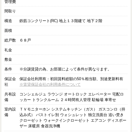
管理費
間取り
構造
鉄筋コンクリート(RC) 地上１３階建て 地下２階
面積
総戸数
６８戸
礼金
敷金
条件
※分譲賃貸の為、お部屋によって条件が異なります。
保証会
保証会社利用有：初回賃料総額の50％相当額、別途更新料有
社
※賃貸保証会社の利用条件について
共有設
コンシェルジュ ラウンジ オートロック エレベーター 宅配ロ
備
ッカー トランクルーム ２４時間有人管理 駐輪場 車寄せ
室内設
ＴＶモニターホン システムキッチン（ガス） ガスコンロ（持
備
込み式） バストイレ別 ウォシュレット 独立洗面台 追い焚き
クローゼット ウォークインクローゼット エアコン ディスポー
ザー 床暖房 食器洗浄機