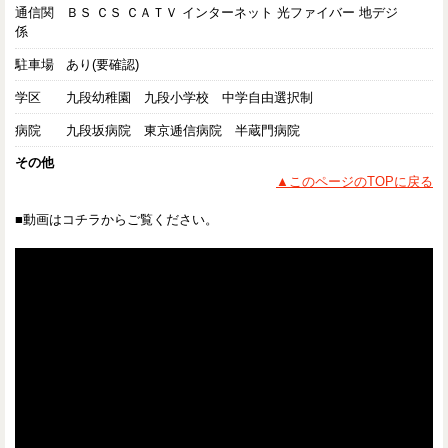
通信関
ＢＳ ＣＳ ＣＡＴＶ インターネット 光ファイバー 地デジ
係
駐車場
あり(要確認)
学区
九段幼稚園 九段小学校 中学自由選択制
病院
九段坂病院 東京逓信病院 半蔵門病院
その他
▲このページのTOPに戻る
■動画はコチラからご覧ください。