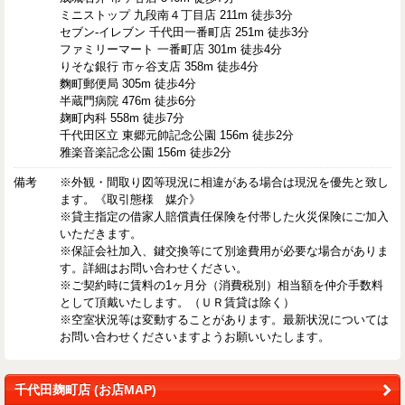
ミニストップ 九段南４丁目店 211m 徒歩3分
セブン-イレブン 千代田一番町店 251m 徒歩3分
ファミリーマート 一番町店 301m 徒歩4分
りそな銀行 市ヶ谷支店 358m 徒歩4分
麴町郵便局 305m 徒歩4分
半蔵門病院 476m 徒歩6分
麹町内科 558m 徒歩7分
千代田区立 東郷元帥記念公園 156m 徒歩2分
雅楽音楽記念公園 156m 徒歩2分
備考
※外観・間取り図等現況に相違がある場合は現況を優先と致し
ます。《取引態様 媒介》
※貸主指定の借家人賠償責任保険を付帯した火災保険にご加入
いただきます。
※保証会社加入、鍵交換等にて別途費用が必要な場合がありま
す。詳細はお問い合わせください。
※ご契約時に賃料の1ヶ月分（消費税別）相当額を仲介手数料
として頂戴いたします。（ＵＲ賃貸は除く）
※空室状況等は変動することがあります。最新状況については
お問い合わせくださいますようお願いいたします。
千代田麹町店 (お店MAP)