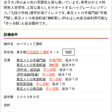
女子大｣等があり街の雰囲気も落ち着いています｡車寄せや２４時
間有人管理等､上質な暮らしをサポートするハイグレードレジデン
ス｡｢九段小学校｣通学区域アドレスです｡東京メトロ半蔵門線｢半蔵
門駅｣､東京メトロ有楽町線｢麹町駅｣､JRをはじめ多沿線利用可能な
｢市ヶ谷駅｣も徒歩圏内です｡
設備条件
物件名
ホーマット三番町
所在地
東京都
千代田区
三番町
９－４
地図
交通
東京メトロ半蔵門線
半蔵門駅
徒歩５分
東京メトロ有楽町線
麹町駅
徒歩８分
JR中央・総武線
市ヶ谷駅
徒歩７分
JR中央線(快速)
市ヶ谷駅
徒歩７分
東京メトロ有楽町線
市ヶ谷駅
徒歩７分
都営新宿線
市ヶ谷駅
徒歩７分
東京メトロ南北線
市ヶ谷駅
徒歩７分
築年数
２００３年９月
賃料