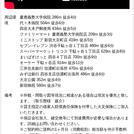
周辺環
慶應義塾大学病院 286m 徒歩4分
境
代々木病院 504m 徒歩6分
四谷大木戸郵便局 434m 徒歩5分
ファミリーマート 慶應義塾大学病院店 209m 徒歩3分
ミニストップ 新宿大京町店 419m 徒歩5分
セブン-イレブン 渋谷千駄ヶ谷１丁目店 480m 徒歩6分
スーパーマーケット リコス 千駄ヶ谷１丁目店 629m 徒歩8分
まいばすけっと 四谷４丁目店 700m 徒歩9分
オーケー 千駄ヶ谷店 914m 徒歩11分
三井住友銀行 信濃町出張所 470m 徒歩6分
みずほ銀行 四谷支店信濃町出張所 486m 徒歩6分
大京公園 352m 徒歩4分
新宿御苑 580m 徒歩7分
備考
※外観・間取り図等現況に相違がある場合は現況を優先と致し
ます。《取引態様 媒介》
※貸主指定の借家人賠償責任保険を付帯した火災保険にご加入
いただきます。
※保証会社加入、鍵交換等にて別途費用が必要な場合がありま
す。詳細はお問い合わせください。
※ご契約時に賃料の1ヶ月分（消費税別）相当額を仲介手数料