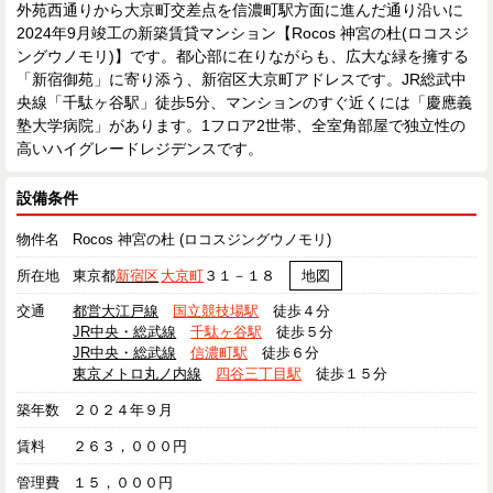
外苑西通りから大京町交差点を信濃町駅方面に進んだ通り沿いに
2024年9月竣工の新築賃貸マンション【Rocos 神宮の杜(ロコスジ
ングウノモリ)】です。都心部に在りながらも、広大な緑を擁する
「新宿御苑」に寄り添う、新宿区大京町アドレスです。JR総武中
央線「千駄ヶ谷駅」徒歩5分、マンションのすぐ近くには「慶應義
塾大学病院」があります。1フロア2世帯、全室角部屋で独立性の
高いハイグレードレジデンスです。
設備条件
物件名
Rocos 神宮の杜 (ロコスジングウノモリ)
所在地
東京都
新宿区
大京町
３１－１８
地図
交通
都営大江戸線
国立競技場駅
徒歩４分
JR中央・総武線
千駄ヶ谷駅
徒歩５分
JR中央・総武線
信濃町駅
徒歩６分
東京メトロ丸ノ内線
四谷三丁目駅
徒歩１５分
築年数
２０２４年９月
賃料
２６３，０００円
管理費
１５，０００円