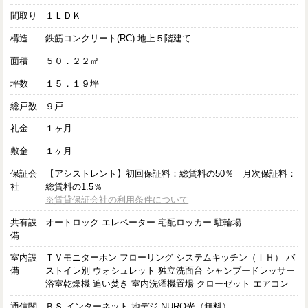
間取り
１ＬＤＫ
構造
鉄筋コンクリート(RC) 地上５階建て
面積
５０．２２㎡
坪数
１５．１９坪
総戸数
９戸
礼金
１ヶ月
敷金
１ヶ月
保証会
【アシストレント】初回保証料：総賃料の50％ 月次保証料：
社
総賃料の1.5％
※賃貸保証会社の利用条件について
共有設
オートロック エレベーター 宅配ロッカー 駐輪場
備
室内設
ＴＶモニターホン フローリング システムキッチン（ＩＨ） バ
備
ストイレ別 ウォシュレット 独立洗面台 シャンプードレッサー
浴室乾燥機 追い焚き 室内洗濯機置場 クローゼット エアコン
通信関
ＢＳ インターネット 地デジ NURO光（無料）