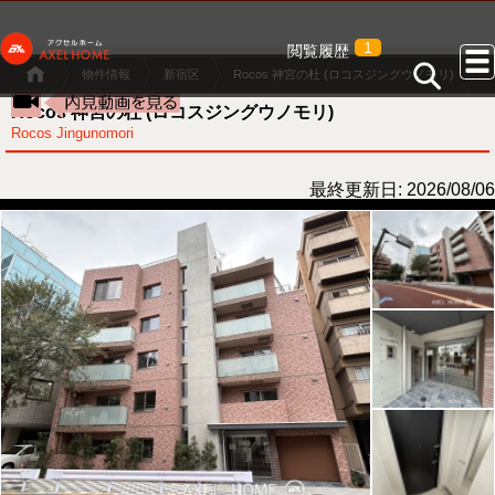
1
閲覧履歴
物件情報
新宿区
Rocos 神宮の杜 (ロコスジングウノモリ)
Rocos 神宮の杜 (ロコスジングウノモリ)
Rocos Jingunomori
最終更新日: 2026/08/06