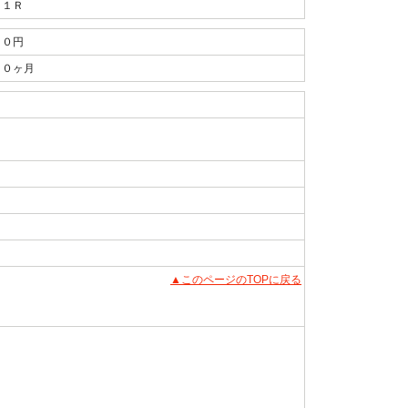
１Ｒ
０円
０ヶ月
▲このページのTOPに戻る