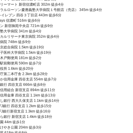
リーマート 新宿信濃町店 302m 徒歩4分
ラルローソン慶應義塾大学病院１号館店（売店） 345m 徒歩4分
-イレブン 四谷３丁目店 443m 徒歩6分
ays 信濃町 516m 徒歩6分
ン 新宿御苑中央店 721m 徒歩9分
塾大学病院 341m 徒歩4分
カルリサーチ東京病院 352m 徒歩4分
病院 748m 徒歩9分
京総合病院 1.5km 徒歩19分
子医科大学病院 1.5km 徒歩19分
木戸郵便局 181m 徒歩2分
駅前郵便局 590m 徒歩7分
所 1.6km 徒歩20分
庁第二本庁舎 2.3km 徒歩28分
か信用金庫 四谷支店 554m 徒歩7分
銀行 四谷支店 666m 徒歩8分
信用組合 新宿支店 894m 徒歩11分
信用金庫 四谷支店 1.1km 徒歩13分
し銀行 西大久保支店 1.1km 徒歩14分
J銀行 四谷支店 1.2km 徒歩15分
J銀行新宿支店 1.3km 徒歩16分
ら銀行 新宿支店 1.4km 徒歩18分
園 44m 徒歩1分
けやき公園 204m 徒歩3分
苑 618m 徒歩8分