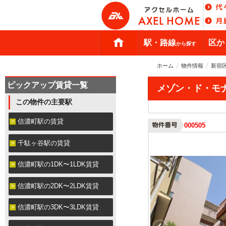
駅・路線
区か
から探す
ホーム
物件情報
新宿
ピックアップ賃貸一覧
メゾン・ド・モ
この物件の主要駅
信濃町駅の賃貸
000505
千駄ヶ谷駅の賃貸
信濃町駅の1DK〜1LDK賃貸
信濃町駅の2DK〜2LDK賃貸
信濃町駅の3DK〜3LDK賃貸