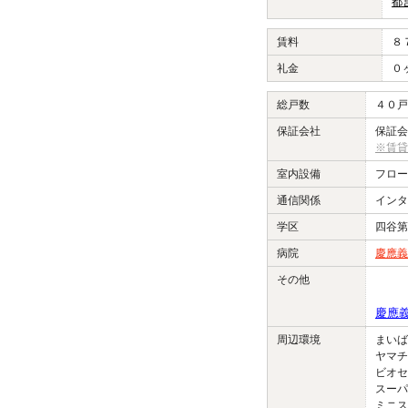
都
賃料
８
礼金
０
総戸数
４０戸
保証会社
保証会
※賃貸
室内設備
フロー
通信関係
インタ
学区
四谷第
病院
慶應義
その他
慶應
周辺環境
まいば
ヤマチ
ビオセボ
スーパ
ミニス