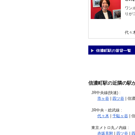
ワン
りが
代々
信濃町駅の賃貸一覧
信濃町駅の近隣の駅
JR中央線(快速)
:
市ヶ谷
|
四ツ谷
| 信濃
JR中央・総武線
:
代々木
|
千駄ヶ谷
| 
東京メトロ丸ノ内線
:
赤坂見附
|
四ツ谷
|