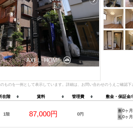
内のものを一例として表示しています。詳細は、お問い合わせのうえご確認下
所在階
賃料
管理費
敷金・保証金/
0ヶ月
敷
87,000円
1階
0円
0ヶ月
礼