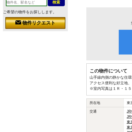
ご希望の物件をお探しします。
物件リクエスト
この物件について
山手線内側の静かな住環
アクセス便利な好立地、
※室内写真は１Ｒ・１５
所在地
東
交通
J
J
東
東