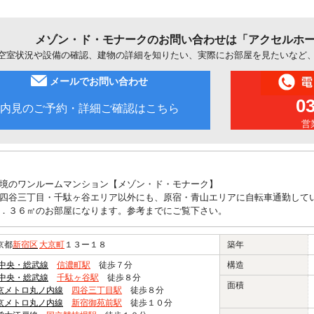
メゾン・ド・モナークのお問い合わせは「アクセルホ
空室状況や設備の確認、建物の詳細を知りたい、実際にお部屋を見たいなど
メールでお問い合わせ
0
内見のご予約・詳細ご確認はこちら
営業
境のワンルームマンション【メゾン・ド・モナーク】
四谷三丁目・千駄ヶ谷エリア以外にも、原宿・青山エリアに自転車通勤して
．３６㎡のお部屋になります。参考までにご覧下さい。
京都
新宿区
大京町
１３ー１８
築年
R中央・総武線
信濃町駅
徒歩７分
構造
R中央・総武線
千駄ヶ谷駅
徒歩８分
面積
京メトロ丸ノ内線
四谷三丁目駅
徒歩８分
京メトロ丸ノ内線
新宿御苑前駅
徒歩１０分