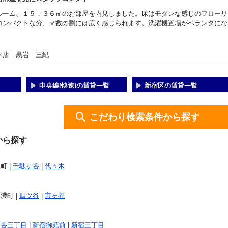
ルーム、１５．３６㎡のお部屋を内見しました。床はモダンな感じのフローリ
コンパクトな分、㎡数の割には広く感じられます。洗濯機置場がベランダにな
木店 黒岩 三紀
中央線(快速)の賃貸一覧
新宿区の賃貸一覧
こだわり検索条件から探す
から探す
町 |
千駄ヶ谷
|
代々木
信濃町 |
四ツ谷
|
市ヶ谷
四谷三丁目
|
新宿御苑前
|
新宿三丁目