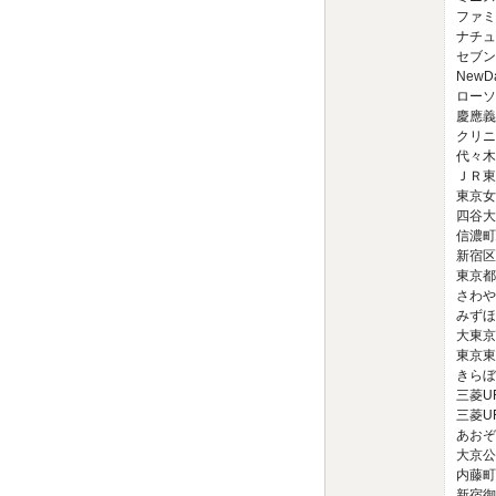
ファミ
ナチュ
セブン
NewD
ローソ
慶應義
クリニ
代々木
ＪＲ東
東京女
四谷大
信濃町
新宿区役
東京都
さわや
みずほ
大東京
東京東
きらぼ
三菱UF
三菱UF
あおぞ
大京公
内藤町
新宿御