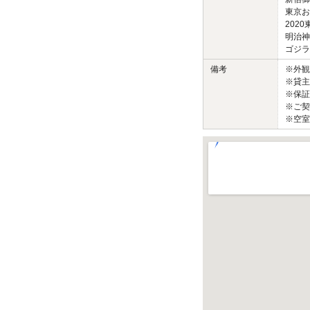
東京お
202
明治神
ゴジラヘ
備考
※外
※貸主
※保証
※ご契
※空室