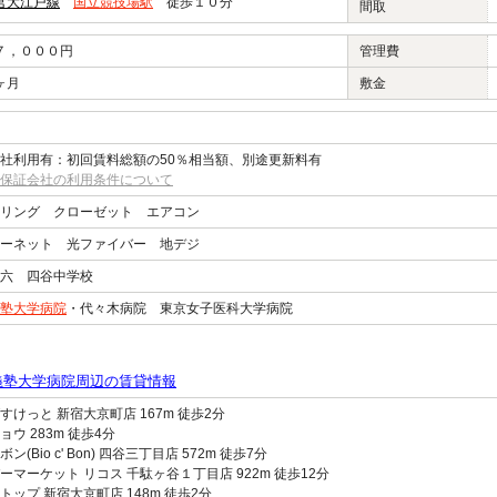
営大江戸線
国立競技場駅
徒歩１０分
間取
７，０００円
管理費
ヶ月
敷金
社利用有：初回賃料総額の50％相当額、別途更新料有
保証会社の利用条件について
リング クローゼット エアコン
ーネット 光ファイバー 地デジ
六 四谷中学校
塾大学病院
・代々木病院 東京女子医科大学病院
義塾大学病院周辺の賃貸情報
すけっと 新宿大京町店 167m 徒歩2分
ョウ 283m 徒歩4分
ン(Bio c' Bon) 四谷三丁目店 572m 徒歩7分
ーマーケット リコス 千駄ヶ谷１丁目店 922m 徒歩12分
トップ 新宿大京町店 148m 徒歩2分