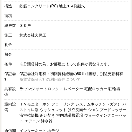
構造
鉄筋コンクリート(RC) 地上１４階建て
面積
総戸数
３５戸
施工
株式会社久保工
礼金
敷金
条件
※分譲賃貸の為、お部屋によって条件が異なります。
保証会
保証会社利用有：初回賃料総額の50％相当額、別途更新料有
社
※賃貸保証会社の利用条件について
共有設
ラウンジ オートロック エレベーター 宅配ロッカー 駐輪場
備
室内設
ＴＶモニターホン フローリング システムキッチン（ガス） バ
備
ストイレ別 ウォシュレット 独立洗面台 シャンプードレッサー
浴室乾燥機 追い焚き 室内洗濯機置場 ウォークインクローゼッ
ト エアコン 浄水器
通信関
インターネット 地デジ