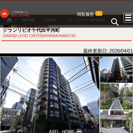
1
閲覧履歴
物件情報
千代田区
グランリビオ千代田平河町
グランリビオ千代田平河町
GRAND LIVIO CHIYODAHIRAKAWACHO
最終更新日: 2026/04/01