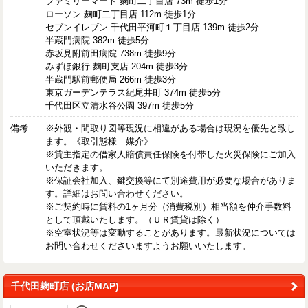
ファミリーマート 麹町二丁目店 73m 徒歩1分
ローソン 麹町二丁目店 112m 徒歩1分
セブンイレブン 千代田平河町１丁目店 139m 徒歩2分
半蔵門病院 382m 徒歩5分
赤坂見附前田病院 738m 徒歩9分
みずほ銀行 麹町支店 204m 徒歩3分
半蔵門駅前郵便局 266m 徒歩3分
東京ガーデンテラス紀尾井町 374m 徒歩5分
千代田区立清水谷公園 397m 徒歩5分
備考
※外観・間取り図等現況に相違がある場合は現況を優先と致し
ます。《取引態様 媒介》
※貸主指定の借家人賠償責任保険を付帯した火災保険にご加入
いただきます。
※保証会社加入、鍵交換等にて別途費用が必要な場合がありま
す。詳細はお問い合わせください。
※ご契約時に賃料の1ヶ月分（消費税別）相当額を仲介手数料
として頂戴いたします。（ＵＲ賃貸は除く）
※空室状況等は変動することがあります。最新状況については
お問い合わせくださいますようお願いいたします。
千代田麹町店 (お店MAP)