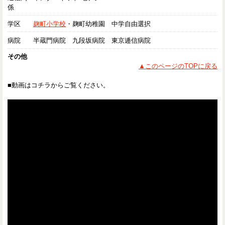
係
学区
麹町小学校
・麹町幼稚園 中学自由選択
病院
半蔵門病院 九段坂病院 東京逓信病院
その他
▲このページのTOPに戻る
■動画はコチラからご覧ください。