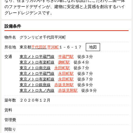
なり、住まう方のやすらぎの場になれる設計にこだわり二面一体
のファサードデザインが、建物に安定感と上質感を創出するハイ
グレードレジデンスです。
設備条件
物件名
グランリビオ千代田平河町
所在地
東京都
千代田区
平河町
１－６－１７
地図
交通
東京メトロ半蔵門線
半蔵門駅
徒歩３分
東京メトロ有楽町線
麹町駅
徒歩４分
東京メトロ南北線
永田町駅
徒歩７分
東京メトロ半蔵門線
永田町駅
徒歩７分
東京メトロ有楽町線
永田町駅
徒歩７分
東京メトロ銀座線
赤坂見附駅
徒歩９分
東京メトロ丸ノ内線
赤坂見附駅
徒歩９分
築年数
２０２０年１２月
賃料
管理費
間取り