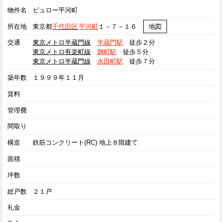
物件名
ビュロー平河町
所在地
東京都
千代田区
平河町
１－７－１６
地図
交通
東京メトロ半蔵門線
半蔵門駅
徒歩２分
東京メトロ有楽町線
麹町駅
徒歩５分
東京メトロ半蔵門線
永田町駅
徒歩７分
築年数
１９９９年１１月
賃料
管理費
間取り
構造
鉄筋コンクリート(RC) 地上８階建て
面積
坪数
総戸数
２１戸
礼金