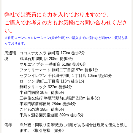
弊社では売買にも力を入れておりますので、
ご購入でお考えの方もお気軽にお問い合わせくださ
い。
※住宅ローンシュミレーション(資金計画)やご購入までの流れなど細かいご質問も承
っております。
周辺環
ココスナカムラ 麹町店 179m 徒歩2分
境
成城石井 麹町店 208m 徒歩3分
マルエツ プチ 一番町店 518m 徒歩6分
ファミリーマート 麹町二丁目店 97m 徒歩1分
セブンイレブン 千代田平河町１丁目店 105m 徒歩1分
ローソン 麹町二丁目店 113m 徒歩1分
麹町クリニック 327m 徒歩4分
半蔵門病院 387m 徒歩5分
三井住友銀行 半蔵門駅前出張所 213m 徒歩3分
半蔵門駅前郵便局 284m 徒歩4分
こどもの池 398m 徒歩5分
千鳥ヶ淵公園児童遊園 399m 徒歩5分
備考
※外観・間取り図等現況に相違がある場合は現況を優先と致し
ます。《取引態様 媒介》