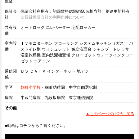
敷金
保証会
保証会社利用有：初回賃料総額の50％相当額、別途更新料有
社
※賃貸保証会社の利用条件について
共有設
オートロック エレベーター 宅配ロッカー
備
室内設
ＴＶモニターホン フローリング システムキッチン（ガス） バ
備
ストイレ別 ウォシュレット 独立洗面台 シャンプードレッサー
浴室乾燥機 室内洗濯機置場 クローゼット ウォークインクロー
ゼット エアコン
通信関
ＢＳ ＣＡＴＶ インターネット 地デジ
係
学区
麹町小学校
・麹町幼稚園 中学自由選択制
病院
半蔵門病院 九段坂病院 東京逓信病院
その他
▲このページのTOPに戻る
■動画はコチラからご覧ください。