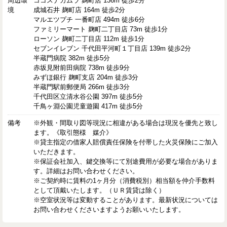
周辺環
ココスナカムラ 麹町店 136m 徒歩2分
境
成城石井 麹町店 164m 徒歩2分
マルエツプチ 一番町店 494m 徒歩6分
ファミリーマート 麹町二丁目店 73m 徒歩1分
ローソン 麹町二丁目店 112m 徒歩1分
セブンイレブン 千代田平河町１丁目店 139m 徒歩2分
半蔵門病院 382m 徒歩5分
赤坂見附前田病院 738m 徒歩9分
みずほ銀行 麹町支店 204m 徒歩3分
半蔵門駅前郵便局 266m 徒歩3分
千代田区立清水谷公園 397m 徒歩5分
千鳥ヶ淵公園児童遊園 417m 徒歩5分
備考
※外観・間取り図等現況に相違がある場合は現況を優先と致し
ます。《取引態様 媒介》
※貸主指定の借家人賠償責任保険を付帯した火災保険にご加入
いただきます。
※保証会社加入、鍵交換等にて別途費用が必要な場合がありま
す。詳細はお問い合わせください。
※ご契約時に賃料の1ヶ月分（消費税別）相当額を仲介手数料
として頂戴いたします。（ＵＲ賃貸は除く）
※空室状況等は変動することがあります。最新状況については
お問い合わせくださいますようお願いいたします。