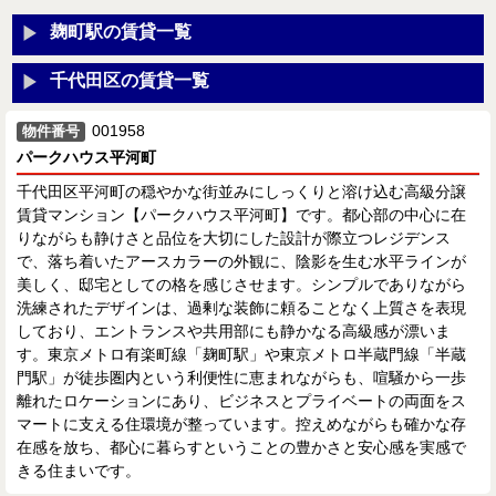
麹町駅の賃貸一覧
千代田区の賃貸一覧
001958
物件番号
パークハウス平河町
千代田区平河町の穏やかな街並みにしっくりと溶け込む高級分譲
賃貸マンション【パークハウス平河町】です。都心部の中心に在
りながらも静けさと品位を大切にした設計が際立つレジデンス
で、落ち着いたアースカラーの外観に、陰影を生む水平ラインが
美しく、邸宅としての格を感じさせます。シンプルでありながら
洗練されたデザインは、過剰な装飾に頼ることなく上質さを表現
しており、エントランスや共用部にも静かなる高級感が漂いま
す。東京メトロ有楽町線「麹町駅」や東京メトロ半蔵門線「半蔵
門駅」が徒歩圏内という利便性に恵まれながらも、喧騒から一歩
離れたロケーションにあり、ビジネスとプライベートの両面をス
マートに支える住環境が整っています。控えめながらも確かな存
在感を放ち、都心に暮らすということの豊かさと安心感を実感で
きる住まいです。