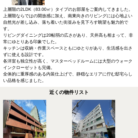
上層階の2LDK（83.00㎡）タイプのお部屋をご案内してきました。
上層階ならではの開放感に加え、南東向きのリビングには心地よい
自然光が差し込み、落ち着いた街並みを見下ろす眺望も魅力的で
す。
リビングダイニングは20帖弱の広さがあり、天井高も相まって、非
常にゆとりある印象でした。
キッチンは収納・作業スペースともにゆとりがあり、生活感を出さ
ずに使える設計です。
各洋室も独立性が高く、マスターベッドルームには大型のウォーク
インクローゼットも完備。
全体的に重厚感のある内装仕上げで、静穏なエリアに佇む邸宅らし
い品格を感じました。
近くの物件リスト