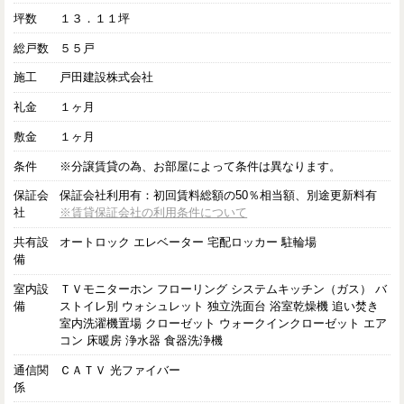
坪数
１３．１１坪
総戸数
５５戸
施工
戸田建設株式会社
礼金
１ヶ月
敷金
１ヶ月
条件
※分譲賃貸の為、お部屋によって条件は異なります。
保証会
保証会社利用有：初回賃料総額の50％相当額、別途更新料有
社
※賃貸保証会社の利用条件について
共有設
オートロック エレベーター 宅配ロッカー 駐輪場
備
室内設
ＴＶモニターホン フローリング システムキッチン（ガス） バ
備
ストイレ別 ウォシュレット 独立洗面台 浴室乾燥機 追い焚き
室内洗濯機置場 クローゼット ウォークインクローゼット エア
コン 床暖房 浄水器 食器洗浄機
通信関
ＣＡＴＶ 光ファイバー
係