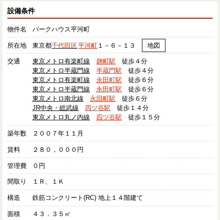
設備条件
物件名
パークハウス平河町
所在地
東京都
千代田区
平河町
１－６－１３
地図
交通
東京メトロ有楽町線
麹町駅
徒歩４分
東京メトロ半蔵門線
半蔵門駅
徒歩４分
東京メトロ有楽町線
永田町駅
徒歩６分
東京メトロ半蔵門線
永田町駅
徒歩６分
東京メトロ南北線
永田町駅
徒歩６分
JR中央・総武線
四ツ谷駅
徒歩１４分
東京メトロ丸ノ内線
四ツ谷駅
徒歩１５分
築年数
２００７年１１月
賃料
２８０，０００円
管理費
０円
間取り
１Ｒ、１Ｋ
構造
鉄筋コンクリート(RC) 地上１４階建て
面積
４３．３５㎡