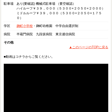
駐車場
あり(要確認) 機械式駐車場 （要空確認）
ハイルーフ￥３９，０００（５３００×２０５０×２０００）
ミドルルーフ￥３９，０００（５３００×２０５０×１７５
０）
学区
麹町小学校
・麹町幼稚園 中学自由選択制
病院
半蔵門病院 九段坂病院 東京逓信病院
その他
▲このページのTOPに戻る
■動画はコチラからご覧ください。