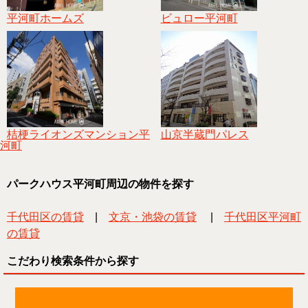
平河町ホームズ
ビュロー平河町
桔梗ライオンズマンション平
山京半蔵門パレス
河町
パークハウス平河町周辺の物件を探す
千代田区の賃貸
|
文京・池袋の賃貸
|
千代田区平河町
の賃貸
こだわり検索条件から探す