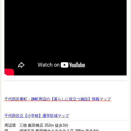
千代田区番町・麹町周辺の【暮らしに役立つ施設】情報マップ
千代田区立【小学校】通学区域マップ
周辺環
三徳 飯田橋店 252m 徒歩3分
境
成城石井 飯田橋サクラテラス店 285m 徒歩4分