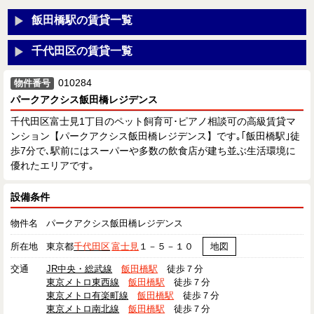
飯田橋駅の賃貸一覧
千代田区の賃貸一覧
010284
物件番号
パークアクシス飯田橋レジデンス
千代田区富士見1丁目のペット飼育可･ピアノ相談可の高級賃貸マ
ンション【パークアクシス飯田橋レジデンス】です｡｢飯田橋駅｣徒
歩7分で､駅前にはスーパーや多数の飲食店が建ち並ぶ生活環境に
優れたエリアです｡
設備条件
物件名
パークアクシス飯田橋レジデンス
所在地
東京都
千代田区
富士見
１－５－１０
地図
交通
JR中央・総武線
飯田橋駅
徒歩７分
東京メトロ東西線
飯田橋駅
徒歩７分
東京メトロ有楽町線
飯田橋駅
徒歩７分
東京メトロ南北線
飯田橋駅
徒歩７分