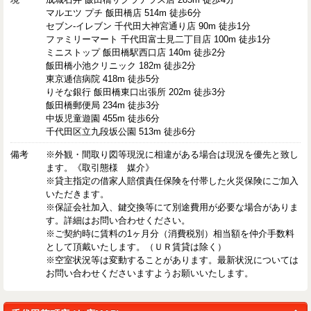
マルエツ プチ 飯田橋店 514m 徒歩6分
セブン-イレブン 千代田大神宮通り店 90m 徒歩1分
ファミリーマート 千代田富士見二丁目店 100m 徒歩1分
ミニストップ 飯田橋駅西口店 140m 徒歩2分
飯田橋小池クリニック 182m 徒歩2分
東京逓信病院 418m 徒歩5分
りそな銀行 飯田橋東口出張所 202m 徒歩3分
飯田橋郵便局 234m 徒歩3分
中坂児童遊園 455m 徒歩6分
千代田区立九段坂公園 513m 徒歩6分
備考
※外観・間取り図等現況に相違がある場合は現況を優先と致し
ます。《取引態様 媒介》
※貸主指定の借家人賠償責任保険を付帯した火災保険にご加入
いただきます。
※保証会社加入、鍵交換等にて別途費用が必要な場合がありま
す。詳細はお問い合わせください。
※ご契約時に賃料の1ヶ月分（消費税別）相当額を仲介手数料
として頂戴いたします。（ＵＲ賃貸は除く）
※空室状況等は変動することがあります。最新状況については
お問い合わせくださいますようお願いいたします。