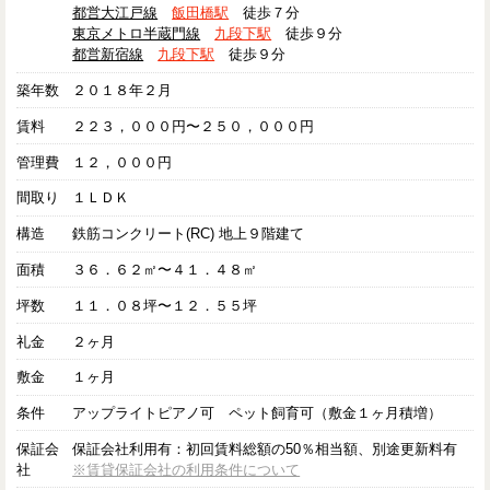
都営大江戸線
飯田橋駅
徒歩７分
東京メトロ半蔵門線
九段下駅
徒歩９分
都営新宿線
九段下駅
徒歩９分
築年数
２０１８年２月
賃料
２２３，０００円〜２５０，０００円
管理費
１２，０００円
間取り
１ＬＤＫ
構造
鉄筋コンクリート(RC) 地上９階建て
面積
３６．６２㎡〜４１．４８㎡
坪数
１１．０８坪〜１２．５５坪
礼金
２ヶ月
敷金
１ヶ月
条件
アップライトピアノ可 ペット飼育可（敷金１ヶ月積増）
保証会
保証会社利用有：初回賃料総額の50％相当額、別途更新料有
社
※賃貸保証会社の利用条件について