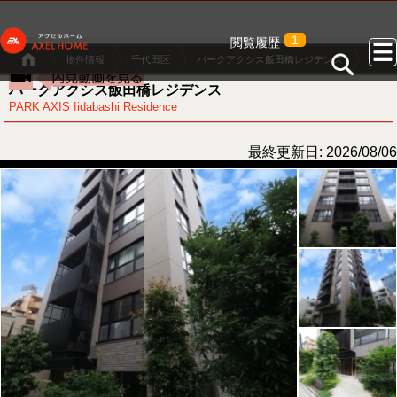
1
閲覧履歴
物件情報
千代田区
パークアクシス飯田橋レジデンス
パークアクシス飯田橋レジデンス
PARK AXIS Iidabashi Residence
最終更新日: 2026/08/06