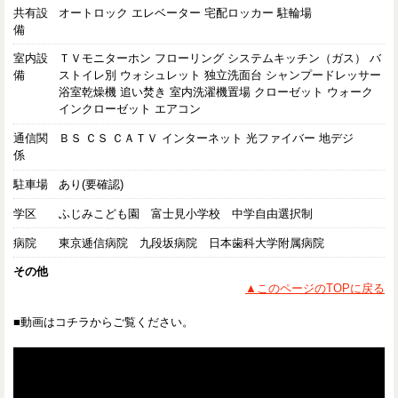
共有設
オートロック エレベーター 宅配ロッカー 駐輪場
備
室内設
ＴＶモニターホン フローリング システムキッチン（ガス） バ
備
ストイレ別 ウォシュレット 独立洗面台 シャンプードレッサー
浴室乾燥機 追い焚き 室内洗濯機置場 クローゼット ウォーク
インクローゼット エアコン
通信関
ＢＳ ＣＳ ＣＡＴＶ インターネット 光ファイバー 地デジ
係
駐車場
あり(要確認)
学区
ふじみこども園 富士見小学校 中学自由選択制
病院
東京逓信病院 九段坂病院 日本歯科大学附属病院
その他
▲このページのTOPに戻る
■動画はコチラからご覧ください。