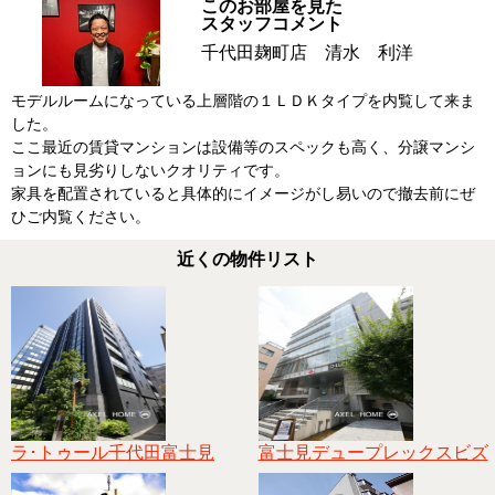
このお部屋を見た
スタッフコメント
千代田麹町店 清水 利洋
モデルルームになっている上層階の１ＬＤＫタイプを内覧して来ま
した。
ここ最近の賃貸マンションは設備等のスペックも高く、分譲マンシ
ョンにも見劣りしないクオリティです。
家具を配置されていると具体的にイメージがし易いので撤去前にぜ
ひご内覧ください。
近くの物件リスト
ラ･トゥール千代田富士見
富士見デュープレックスビズ