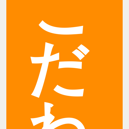
こ
だ
わ