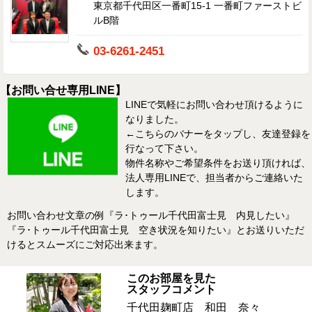
東京都千代田区一番町15-1 一番町ファーストビ
ルB階
03-6261-2451
【お問い合せ専用LINE】
LINEで気軽にお問い合わせ頂けるように
なりました。
←こちらのバナーをタップし、友達登録を
行なって下さい。
物件名称やご希望条件をお送り頂ければ、
法人専用LINEで、担当者からご連絡いた
します。
お問い合わせ文章の例『ラ･トゥール千代田富士見 内見したい』
『ラ･トゥール千代田富士見 空き状況を知りたい』とお送りいただ
けるとスムーズにご対応出来ます。
このお部屋を見た
スタッフコメント
千代田麹町店 和田 奈々