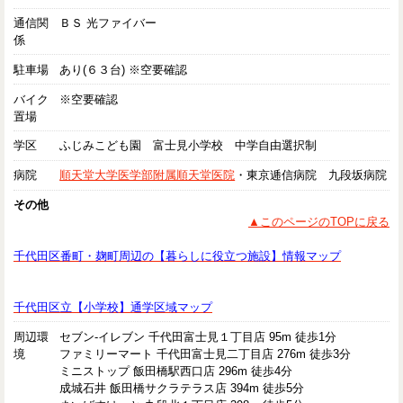
通信関
ＢＳ 光ファイバー
係
駐車場
あり(６３台) ※空要確認
バイク
※空要確認
置場
学区
ふじみこども園 富士見小学校 中学自由選択制
病院
順天堂大学医学部附属順天堂医院
・東京逓信病院 九段坂病院
その他
▲このページのTOPに戻る
千代田区番町・麹町周辺の【暮らしに役立つ施設】情報マップ
千代田区立【小学校】通学区域マップ
周辺環
セブン-イレブン 千代田富士見１丁目店 95m 徒歩1分
境
ファミリーマート 千代田富士見二丁目店 276m 徒歩3分
ミニストップ 飯田橋駅西口店 296m 徒歩4分
成城石井 飯田橋サクラテラス店 394m 徒歩5分