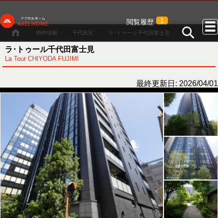
1
閲覧履歴
物件情報
千代田区
ラ･トゥール千代田富士見
ラ･トゥール千代田富士見
La Tour CHIYODA FUJIMI
最終更新日: 2026/04/01