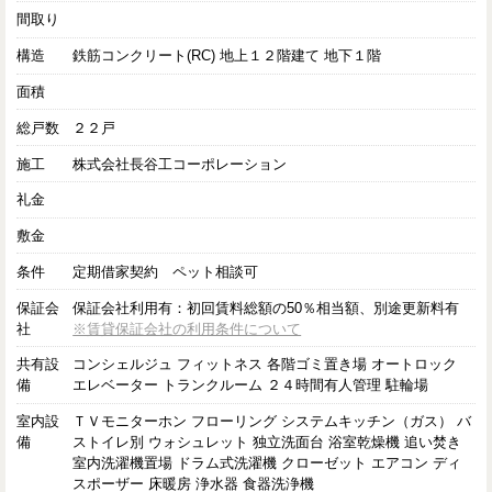
間取り
構造
鉄筋コンクリート(RC) 地上１２階建て 地下１階
面積
総戸数
２２戸
施工
株式会社長谷工コーポレーション
礼金
敷金
条件
定期借家契約 ペット相談可
保証会
保証会社利用有：初回賃料総額の50％相当額、別途更新料有
社
※賃貸保証会社の利用条件について
共有設
コンシェルジュ フィットネス 各階ゴミ置き場 オートロック
備
エレベーター トランクルーム ２４時間有人管理 駐輪場
室内設
ＴＶモニターホン フローリング システムキッチン（ガス） バ
備
ストイレ別 ウォシュレット 独立洗面台 浴室乾燥機 追い焚き
室内洗濯機置場 ドラム式洗濯機 クローゼット エアコン ディ
スポーザー 床暖房 浄水器 食器洗浄機