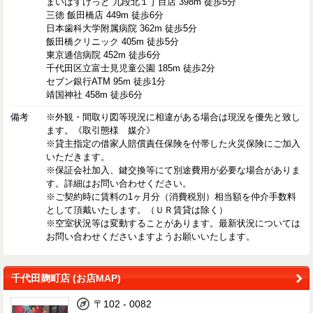
まいばすけっと 九段北１丁目店 398m 徒歩5分
三徳 飯田橋店 449m 徒歩6分
日本歯科大学附属病院 362m 徒歩5分
飯田橋クリニック 405m 徒歩5分
東京逓信病院 452m 徒歩6分
千代田区立富士見児童公園 185m 徒歩2分
セブン銀行ATM 95m 徒歩1分
靖国神社 458m 徒歩6分
備考
※外観・間取り図等現況に相違がある場合は現況を優先と致し
ます。《取引態様 媒介》
※貸主指定の借家人賠償責任保険を付帯した火災保険にご加入
いただきます。
※保証会社加入、鍵交換等にて別途費用が必要な場合がありま
す。詳細はお問い合わせください。
※ご契約時に賃料の1ヶ月分（消費税別）相当額を仲介手数料
として頂戴いたします。（ＵＲ賃貸は除く）
※空室状況等は変動することがあります。最新状況については
お問い合わせくださいますようお願いいたします。
千代田麹町店 (お店MAP)
〒102 - 0082