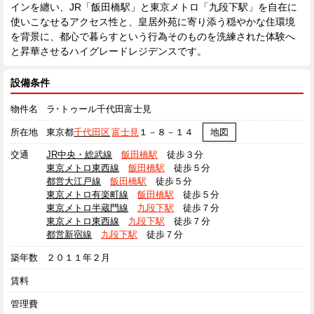
インを纏い、JR「飯田橋駅」と東京メトロ「九段下駅」を自在に
使いこなせるアクセス性と、皇居外苑に寄り添う穏やかな住環境
を背景に、都心で暮らすという行為そのものを洗練された体験へ
と昇華させるハイグレードレジデンスです。
設備条件
物件名
ラ･トゥール千代田富士見
所在地
東京都
千代田区
富士見
１－８－１４
地図
交通
JR中央・総武線
飯田橋駅
徒歩３分
東京メトロ東西線
飯田橋駅
徒歩５分
都営大江戸線
飯田橋駅
徒歩５分
東京メトロ有楽町線
飯田橋駅
徒歩５分
東京メトロ半蔵門線
九段下駅
徒歩７分
東京メトロ東西線
九段下駅
徒歩７分
都営新宿線
九段下駅
徒歩７分
築年数
２０１１年２月
賃料
管理費