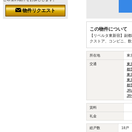
物件リクエスト
この物件について
【リベルタ東新宿】副都
クストア、コンビニ、飲
所在地
東
交通
東
都
東
東
都
J
J
賃料
礼金
総戸数
18戸