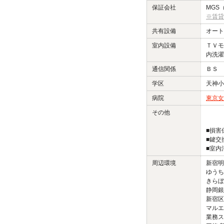
保証会社
MGS
※賃貸
共有設備
オート
室内設備
ＴＶモ
内洗濯
通信関係
ＢＳ 
学区
天神小
病院
東京女
その他
■損害
■鍵交
■室内
周辺環境
新宿明
ゆうち
きらぼ
静岡銀
新宿区
マルエ
業務ス