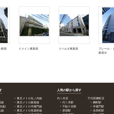
ン新宿
ドメイン東新宿
リベルタ東新宿
プレール・
新宿Ⅲ
す
人気の駅から探す
東京メトロ丸ノ内線
代々木店
千代田麹町店
武線
東京メトロ銀座線
代々木駅
麹町駅
快速)
東京メトロ半蔵門線
千駄ケ谷駅
半蔵門駅
北線
東京メトロ有楽町線
原宿駅
永田町駅