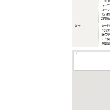
三徳 
コープ
ヨーク
食品館
新宿御苑
備考
※外
※貸主
※保証
※ご契
※空室