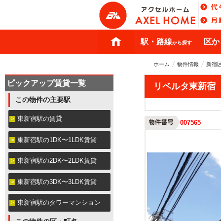
駅・路線
区か
から探す
ホーム
物件情報
新宿
ピックアップ賃貸一覧
リベルタ東新宿
この物件の主要駅
東新宿駅の賃貸
007565
東新宿駅の1DK〜1LDK賃貸
東新宿駅の2DK〜2LDK賃貸
東新宿駅の3DK〜3LDK賃貸
東新宿駅のタワーマンション