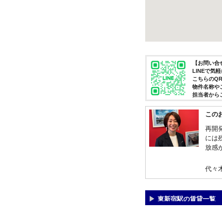
【お問い合せ
LINEで
こちらのQ
物件名称や
担当者から
この
再開
には
放感
代々
東新宿駅の賃貸一覧