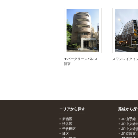
エバーグリーンパレス
スワンレイクイ
新宿
エリアから探す
路線から探
新宿区
JR山手線
渋谷区
JR中央総
千代田区
JR中央線(
港区
JR京浜東