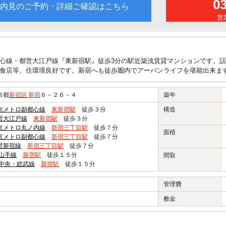
0
内見のご予約・詳細ご確認はこちら
営業
心線・都営大江戸線『東新宿駅』徒歩3分の駅近築浅賃貸マンションです。
食店等、住環境良好です。新宿へも徒歩圏内でアーバンライフを堪能出来ま
京都
新宿区
新宿
６－２６－４
築年
京メトロ副都心線
東新宿駅
徒歩３分
構造
営大江戸線
東新宿駅
徒歩３分
京メトロ丸ノ内線
新宿三丁目駅
徒歩７分
面積
京メトロ副都心線
新宿三丁目駅
徒歩７分
営新宿線
新宿三丁目駅
徒歩７分
R山手線
新宿駅
徒歩１５分
間取
R中央・総武線
新宿駅
徒歩１５分
管理費
敷金