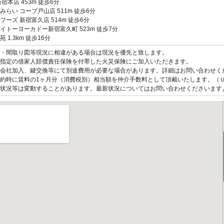
新宿本店 453m 徒歩6分
みらい コープ戸山店 511m 徒歩6分
フーズ 新宿富久店 514m 徒歩6分
イトーヨーカドー新宿富久町 523m 徒歩7分
 1.3km 徒歩16分
観・間取り図等現況に相違がある場合は現況を優先と致します。
指定の借家人賠償責任保険を付帯した火災保険にご加入いただきます。
会社加入、鍵交換等にて別途費用が必要な場合があります。詳細はお問い合わせく
約時に賃料の1ヶ月分（消費税別）相当額を仲介手数料として頂戴いたします。（
状況等は変動することがあります。最新状況についてはお問い合わせくださいます