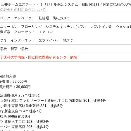
（三井ホームエステート・オリジナル保証システム）初回保証料／月額支払額の60％ 月
保証会社の利用条件について
ロック エレベーター 駐輪場 防犯カメラ
ニターホン フローリング システムキッチン（ガス） バストイレ別 ウォシュ
機置場 クローゼット エアコン
ＣＳ インターネット 光ファイバー 地デジ
学校 新宿中学校
子医科大学病院
・
国立国際医療研究センター病院
・
保険加入要
換費用：22,000円
清掃費用：39,600円
治通郵便局 259m 徒歩3分
ょ銀行 本店 ファミリーマート新宿七丁目店内出張所 301m 徒歩4分
し銀行 東新宿駅前出張所 381m 徒歩5分
行 新宿支店 584m 徒歩7分
役所 668m 徒歩8分
ツ 新宿六丁目店 153m 徒歩2分
ーパー 東新宿店 295m 徒歩4分