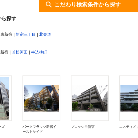
こだわり検索条件から探す
から探す
 東新宿 |
新宿三丁目
|
北参道
東新宿 |
若松河田
|
牛込柳町
ッズ
パークフラッツ新宿イ
プロッシモ新宿
エスティメ
ーストサイド