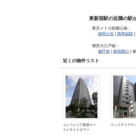
東新宿駅の近隣の駅
東京メトロ副都心線
:
雑司が谷
|
西早稲田
|
都営大江戸線
:
都庁前
|
新宿西口
| 
近くの物件リスト
コンフォリア新宿イー
ウィステリアウ
ストサイドタワー