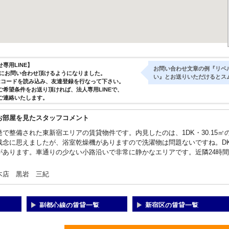
専用LINE】
お問い合わせ文章の例『リベ
気軽にお問い合わせ頂けるようになりました。
い』とお送りいただけるとス
Rコードを読み込み、友達登録を行なって下さい。
ご希望条件をお送り頂ければ、法人専用LINEで、
ご連絡いたします。
お部屋を見たスタッフコメント
発で整備された東新宿エリアの賃貸物件です。内見したのは、1DK・30.15
残念に思えましたが、浴室乾燥機がありますので洗濯物は問題ないですね。D
があります。車通りの少ない小路沿いで非常に静かなエリアです。近隣24時
木店 黒岩 三紀
副都心線の賃貸一覧
新宿区の賃貸一覧