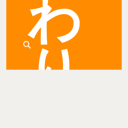
わ
り
検