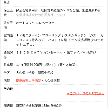
敷金
保証会
保証会社利用有：初回賃料総額の50％相当額、別途更新料有
社
※賃貸保証会社の利用条件について
共有設
オートロック エレベーター
備
室内設
ＴＶモニターホン フローリング システムキッチン（ガス） ガ
備
スコンロ（持込み式） バストイレ別 ドラム式洗濯機 クローゼ
ット エアコン
通信関
ＢＳ ＣＳ ＣＡＴＶ インターネット 光ファイバー 地デジ
係
駐車場
あり(月額44,000円（税込）) （要空き確認）
学区
大久保小学校 新宿中学校
病院
慶應義塾大学病院
・大久保病院
その他
▲このページのTOPに戻る
周辺環
新宿明治通郵便局 168m 徒歩2分