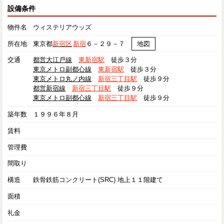
設備条件
物件名
ウィステリアウッズ
所在地
東京都
新宿区
新宿
６－２９－７
地図
交通
都営大江戸線
東新宿駅
徒歩３分
東京メトロ副都心線
東新宿駅
徒歩３分
東京メトロ丸ノ内線
新宿三丁目駅
徒歩９分
都営新宿線
新宿三丁目駅
徒歩９分
東京メトロ副都心線
新宿三丁目駅
徒歩９分
築年数
１９９６年８月
賃料
管理費
間取り
構造
鉄骨鉄筋コンクリート(SRC) 地上１１階建て
面積
礼金