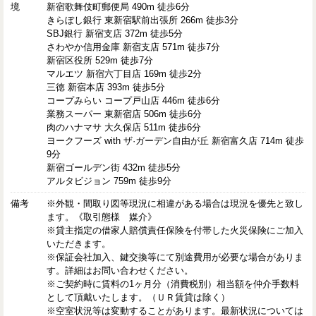
境
新宿歌舞伎町郵便局 490m 徒歩6分
きらぼし銀行 東新宿駅前出張所 266m 徒歩3分
SBJ銀行 新宿支店 372m 徒歩5分
さわやか信用金庫 新宿支店 571m 徒歩7分
新宿区役所 529m 徒歩7分
マルエツ 新宿六丁目店 169m 徒歩2分
三徳 新宿本店 393m 徒歩5分
コープみらい コープ戸山店 446m 徒歩6分
業務スーパー 東新宿店 506m 徒歩6分
肉のハナマサ 大久保店 511m 徒歩6分
ヨークフーズ with ザ·ガーデン自由が丘 新宿富久店 714m 徒歩
9分
新宿ゴールデン街 432m 徒歩5分
アルタビジョン 759m 徒歩9分
備考
※外観・間取り図等現況に相違がある場合は現況を優先と致し
ます。《取引態様 媒介》
※貸主指定の借家人賠償責任保険を付帯した火災保険にご加入
いただきます。
※保証会社加入、鍵交換等にて別途費用が必要な場合がありま
す。詳細はお問い合わせください。
※ご契約時に賃料の1ヶ月分（消費税別）相当額を仲介手数料
として頂戴いたします。（ＵＲ賃貸は除く）
※空室状況等は変動することがあります。最新状況については