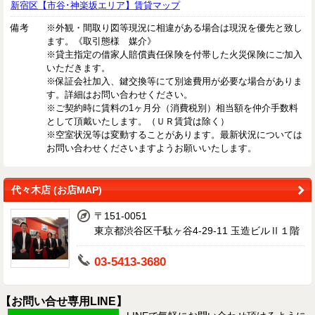
新宿区【市谷･神楽坂エリア】賃貸マップ
備考
※外観・間取り図等現況に相違がある場合は現況を優先と致し
ます。《取引態様 媒介》
※貸主指定の借家人賠償責任保険を付帯した火災保険にご加入
いただきます。
※保証会社加入、鍵交換等にて別途費用が必要な場合がありま
す。詳細はお問い合わせください。
※ご契約時に賃料の1ヶ月分（消費税別）相当額を仲介手数料
として頂戴いたします。（ＵＲ賃貸は除く）
※空室状況等は変動することがあります。最新状況については
お問い合わせくださいますようお願いいたします。
代々木店 (お店MAP)
〒151-0051
東京都渋谷区千駄ヶ谷4-29-11 玉造ビルⅡ１階
03-5413-3680
【お問い合せ専用LINE】