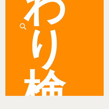
わ
り
検