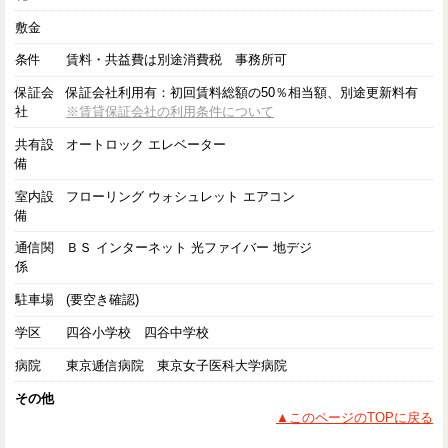
敷金
条件
賃料・共益費は別途消費税 事務所可
保証会
保証会社利用有：初回賃料総額の50％相当額、別途更新料有
社
※賃貸保証会社の利用条件について
共有設
オートロック エレベーター
備
室内設
フローリング ウォシュレット エアコン
備
通信関
ＢＳ インターネット 光ファイバー 地デジ
係
駐車場
(要空き確認)
学区
四谷小学校 四谷中学校
病院
東京逓信病院 東京女子医科大学病院
その他
▲このページのTOPに戻る