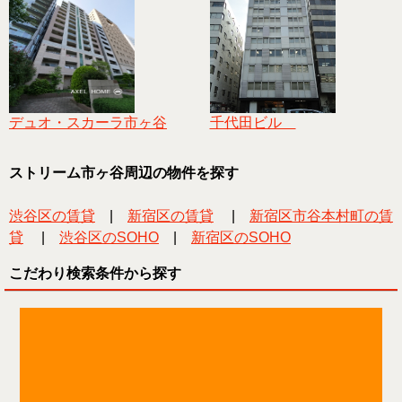
デュオ・スカーラ市ヶ谷
千代田ビル
ストリーム市ヶ谷周辺の物件を探す
渋谷区の賃貸
|
新宿区の賃貸
|
新宿区市谷本村町の賃
貸
|
渋谷区のSOHO
|
新宿区のSOHO
こだわり検索条件から探す