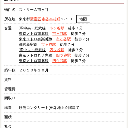
物件名
ストリーム市ヶ谷
所在地
東京都
新宿区
市谷本村町
２-１０
地図
交通
JR中央・総武線
市ヶ谷駅
徒歩７分
東京メトロ南北線
市ヶ谷駅
徒歩７分
東京メトロ有楽町線
市ヶ谷駅
徒歩７分
都営新宿線
市ヶ谷駅
徒歩７分
JR中央・総武線
四ツ谷駅
徒歩７分
東京メトロ丸ノ内線
四ツ谷駅
徒歩７分
東京メトロ南北線
四ツ谷駅
徒歩７分
築年数
２０１０年１０月
賃料
管理費
間取り
構造
鉄筋コンクリート(RC) 地上９階建て
面積
礼金