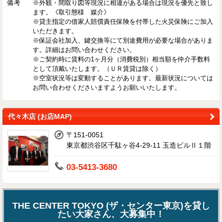
備考
※外観・間取り図等現況に相違がある場合は現況を優先と致し
ます。《取引態様 媒介》
※貸主指定の借家人賠償責任保険を付帯した火災保険にご加入
いただきます。
※保証会社加入、鍵交換等にて別途費用が必要な場合がありま
す。詳細はお問い合わせください。
※ご契約時に賃料の1ヶ月分（消費税別）相当額を仲介手数料
として頂戴いたします。（ＵＲ賃貸は除く）
※空室状況等は変動することがあります。最新状況については
お問い合わせくださいますようお願いいたします。
代々木店 (お店MAP)
〒151-0051
東京都渋谷区千駄ヶ谷4-29-11 玉造ビルⅡ１階
03-5413-3680
THE CENTER TOKYO (ザ・センター東京)を貸し
たい大家さん、大募集中！