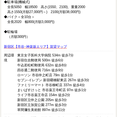
◆駐車場(機械式)
全長5050 幅18500 高さ(1550、2100)、重量2000
高さ1550(月額27,000円～) 2100(月額38,000円)
◆バイク＜全10台＞
全長2020 幅800(月額3,000円)
◆駐輪場
（月額300円）
新宿区【市谷･神楽坂エリア】賃貸マップ
周辺環
東京女子医科大学病院 534m 徒歩7分
境
新宿住吉郵便局 500m 徒歩6分
牛込若松町郵便局 632m 徒歩8分
四谷通二郵便局 716m 徒歩9分
ローソン 市谷仲之町店 79m 徒歩1分
セブン-イレブン 新宿曙橋駅東店 267m 徒歩3分
ファミリーマート 市谷柳町店 337m 徒歩4分
まいばすけっと 市谷薬王寺町店 97m 徒歩1分
ライフ市谷薬王寺店 154m 徒歩2分
新宿区立仲之公園 205m 徒歩3分
新宿区立加賀公園 277m 徒歩3分
草間彌生美術館 897m 徒歩11分