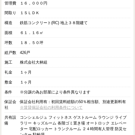
管理費
１６，０００円
間取り
１ＳＬＤＫ
構造
鉄筋コンクリート(RC) 地上３８階建て
面積
６１．１６㎡
坪数
１８．５０坪
総戸数
426戸
施工
株式会社大林組
礼金
１ヶ月
敷金
１ヶ月
条件
※分譲の為お部屋により条件異なります
保証会
保証会社利用有：初回賃料総額の50％相当額、別途更新料有
社
※賃貸保証会社の利用条件について
共有設
コンシェルジュ フィットネス ゲストルーム ラウンジ ライブ
備
ラリー キッズルーム 各階ゴミ置き場 オートロック エレベー
ター 宅配ロッカー トランクルーム ２４時間有人管理 防災セ
ンター 駐輪場