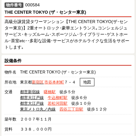
000584
物件番号
THE CENTER TOKYO (ザ・センター東京)
高級分譲賃貸タワーマンション【THE CENTER TOKYO(ザ･セン
ター東京)】2重オートロック･豪華エントランス｡コンシェルジュ
サービス･キッズルーム･スポーツジム･ライブラリー･ゲストホー
ル･茶室etc･･多彩な設備･サービスがホテルライクな生活をサポー
トします｡
設備条件
物件名
THE CENTER TOKYO (ザ・センター東京)
所在地
東京都
新宿区
市谷本村町
７－４
地図
交通
都営新宿線
曙橋駅
徒歩５分
都営大江戸線
牛込柳町駅
徒歩６分
都営大江戸線
若松河田駅
徒歩１０分
東京メトロ丸ノ内線
四谷三丁目駅
徒歩１２分
築年数
２００７年１１月
賃料
３３８，０００円