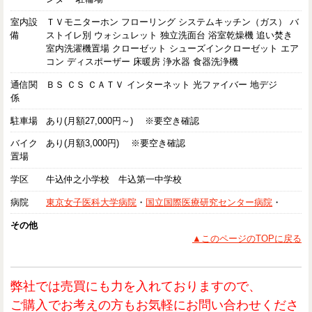
室内設
ＴＶモニターホン フローリング システムキッチン（ガス） バ
備
ストイレ別 ウォシュレット 独立洗面台 浴室乾燥機 追い焚き
室内洗濯機置場 クローゼット シューズインクローゼット エア
コン ディスポーザー 床暖房 浄水器 食器洗浄機
通信関
ＢＳ ＣＳ ＣＡＴＶ インターネット 光ファイバー 地デジ
係
駐車場
あり(月額27,000円～) ※要空き確認
バイク
あり(月額3,000円) ※要空き確認
置場
学区
牛込仲之小学校 牛込第一中学校
病院
東京女子医科大学病院
・
国立国際医療研究センター病院
・
その他
▲このページのTOPに戻る
弊社では売買にも力を入れておりますので、
ご購入でお考えの方もお気軽にお問い合わせくださ