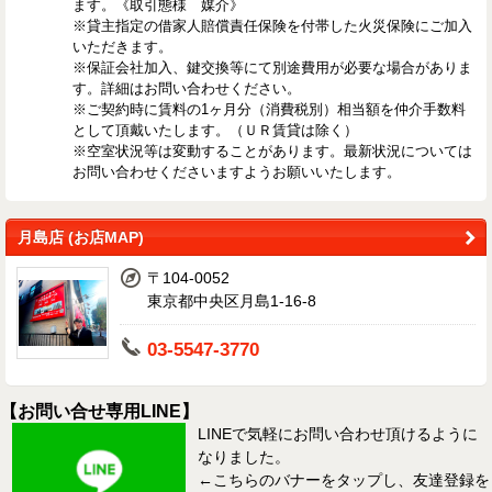
ます。《取引態様 媒介》
※貸主指定の借家人賠償責任保険を付帯した火災保険にご加入
いただきます。
※保証会社加入、鍵交換等にて別途費用が必要な場合がありま
す。詳細はお問い合わせください。
※ご契約時に賃料の1ヶ月分（消費税別）相当額を仲介手数料
として頂戴いたします。（ＵＲ賃貸は除く）
※空室状況等は変動することがあります。最新状況については
お問い合わせくださいますようお願いいたします。
月島店 (お店MAP)
〒104-0052
東京都中央区月島1-16-8
03-5547-3770
【お問い合せ専用LINE】
LINEで気軽にお問い合わせ頂けるように
なりました。
←こちらのバナーをタップし、友達登録を