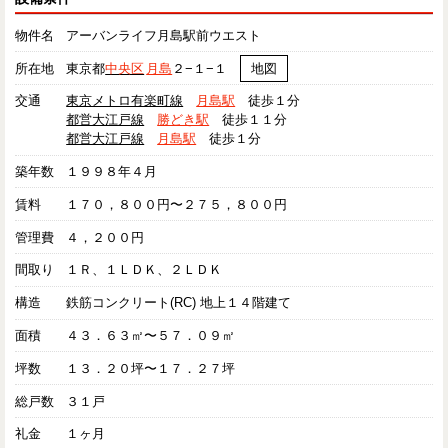
物件名
アーバンライフ月島駅前ウエスト
所在地
東京都
中央区
月島
２−１−１
地図
交通
東京メトロ有楽町線
月島駅
徒歩１分
都営大江戸線
勝どき駅
徒歩１１分
都営大江戸線
月島駅
徒歩１分
築年数
１９９８年４月
賃料
１７０，８００円〜２７５，８００円
管理費
４，２００円
間取り
１Ｒ、１ＬＤＫ、２ＬＤＫ
構造
鉄筋コンクリート(RC) 地上１４階建て
面積
４３．６３㎡〜５７．０９㎡
坪数
１３．２０坪〜１７．２７坪
総戸数
３１戸
礼金
１ヶ月