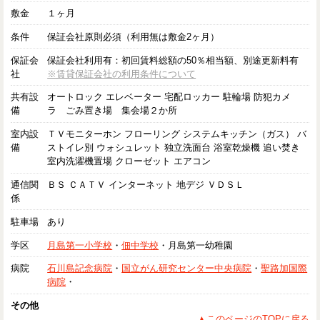
敷金
１ヶ月
条件
保証会社原則必須（利用無は敷金2ヶ月）
保証会
保証会社利用有：初回賃料総額の50％相当額、別途更新料有
社
※賃貸保証会社の利用条件について
共有設
オートロック エレベーター 宅配ロッカー 駐輪場 防犯カメ
備
ラ ごみ置き場 集会場２か所
室内設
ＴＶモニターホン フローリング システムキッチン（ガス） バ
備
ストイレ別 ウォシュレット 独立洗面台 浴室乾燥機 追い焚き
室内洗濯機置場 クローゼット エアコン
通信関
ＢＳ ＣＡＴＶ インターネット 地デジ ＶＤＳＬ
係
駐車場
あり
学区
月島第一小学校
・
佃中学校
・月島第一幼稚園
病院
石川島記念病院
・
国立がん研究センター中央病院
・
聖路加国際
病院
・
その他
▲このページのTOPに戻る