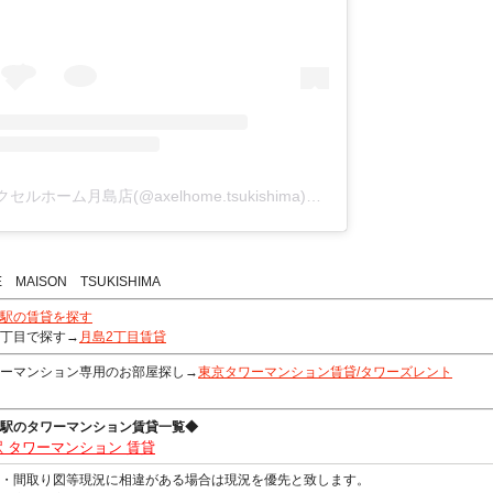
アクセルホーム月島店(@axelhome.tsukishima)がシェアした投稿
E MAISON TSUKISHIMA
駅の賃貸を探す
丁目で探す→
月島2丁目賃貸
ーマンション専用のお部屋探し→
東京タワーマンション賃貸/タワーズレント
駅のタワーマンション賃貸一覧◆
 タワーマンション 賃貸
観・間取り図等現況に相違がある場合は現況を優先と致します。