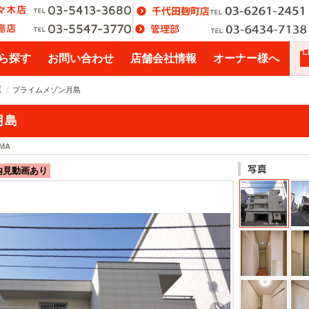
ら探す
お問い合わせ
店舗会社情報
オーナー様へ
区
プライムメゾン月島
月島
IMA
内見動画あり