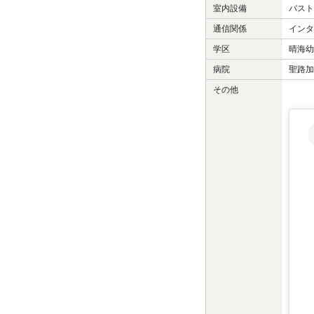
室内設備
バスト
通信関係
インタ
学区
晴海幼
病院
聖路加
その他