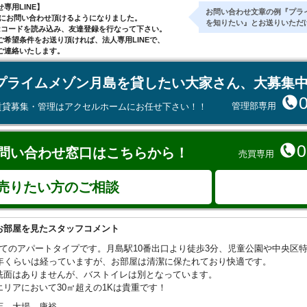
専用LINE】
お問い合わせ文章の例『プラ
気軽にお問い合わせ頂けるようになりました。
を知りたい』とお送りいただ
Rコードを読み込み、友達登録を行なって下さい。
ご希望条件をお送り頂ければ、法人専用LINEで、
ご連絡いたします。
プライムメゾン月島を貸したい大家さん、大募集
管理部専用
賃貸募集・管理はアクセルホームにお任せ下さい！！
0
問い合わせ窓口はこちらから！
売買専用
売りたい方のご相談
お部屋を見たスタッフコメント
建てのアパートタイプです。月島駅10番出口より徒歩3分、児童公園や中央区
0年くらいは経っていますが、お部屋は清潔に保たれており快適です。
洗面はありませんが、バストイレは別となっています。
エリアにおいて30㎡超えの1Kは貴重です！
店 大場 康裕