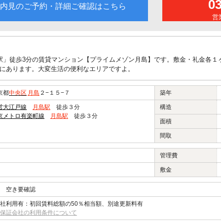
0
内見のご予約・詳細ご確認はこちら
営業
駅」徒歩3分の賃貸マンション【プライムメゾン月島】です。敷金・礼金各１
にあります。大変生活の便利なエリアですよ。
京都
中央区
月島
２−１５−７
築年
営大江戸線
月島駅
徒歩３分
構造
京メトロ有楽町線
月島駅
徒歩３分
面積
間取
管理費
敷金
 空き要確認
社利用有：初回賃料総額の50％相当額、別途更新料有
保証会社の利用条件について