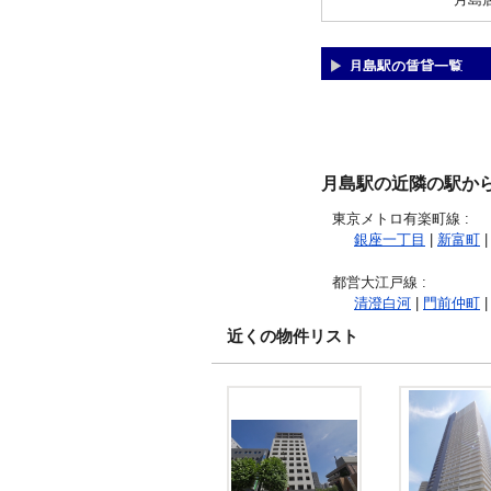
月島駅の賃貸一覧
月島駅の近隣の駅か
東京メトロ有楽町線
:
銀座一丁目
|
新富町
|
都営大江戸線
:
清澄白河
|
門前仲町
|
近くの物件リスト