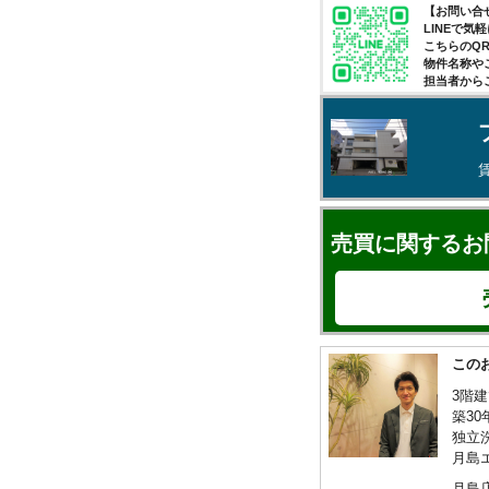
【お問い合せ
LINEで
こちらのQ
物件名称や
担当者から
売買に関するお
この
3階
築3
独立
月島
月島