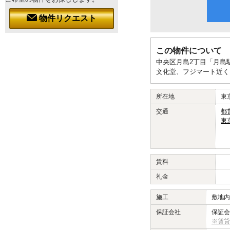
物件リクエスト
この物件について
中央区月島2丁目「月島
文化堂、フジマート近く
所在地
東
交通
都
東
賃料
礼金
施工
敷地内
保証会社
保証会
※賃貸