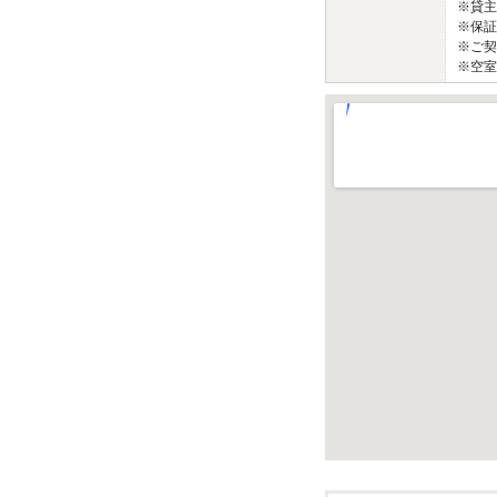
※貸主
※保証
※ご契
※空室