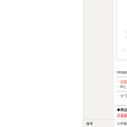
PRIM
・
月島
・同じ
・タワ
◆周辺
月島駅
備考
※外