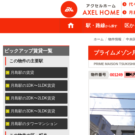
駅・路線
区か
から探す
ホーム
物件情報
中央
ピックアップ賃貸一覧
プライムメゾン
この物件の主要駅
PRIME MAISON TSUKISH
月島駅の賃貸
001249
月島駅の1DK〜1LDK賃貸
月島駅の2DK〜2LDK賃貸
月島駅の3DK〜3LDK賃貸
月島駅のタワーマンション