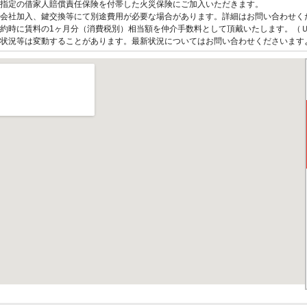
指定の借家人賠償責任保険を付帯した火災保険にご加入いただきます。
会社加入、鍵交換等にて別途費用が必要な場合があります。詳細はお問い合わせく
約時に賃料の1ヶ月分（消費税別）相当額を仲介手数料として頂戴いたします。（
状況等は変動することがあります。最新状況についてはお問い合わせくださいます