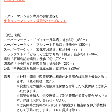
・タワーマンション専用のお部屋探し→
東京タワーマンション賃貸/タワーズレント
【周辺環境】
スーパーマーケット「ダイエー月島店」徒歩6分（450ｍ）
スーパーマーケット「フジマート月島店」徒歩4分（300ｍ）
スーパーマーケット「文化堂月島店」徒歩1分（79ｍ）
ドラッグストア「どらっぐぱぱす月島1丁目店」徒歩3分（230ｍ）
病院「石川島記念病院」徒歩10分（700ｍ）
図書館「中央区立月島図書館」徒歩3分（270ｍ）
公園「中央区立月島第一児童公園」徒歩3分（220ｍ）
備考
※外観・間取り図等現況に相違がある場合は現況を優先と致し
ます。《取引態様 媒介》
※貸主指定の借家人賠償責任保険を付帯した火災保険にご加入
いただきます。
※保証会社加入、鍵交換等にて別途費用が必要な場合がありま
す。詳細はお問い合わせください。
※ご契約時に賃料の1ヶ月分（消費税別）相当額を仲介手数料
として頂戴いたします。（ＵＲ賃貸は除く）