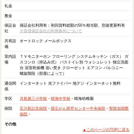
礼金
敷金
保証会
保証会社利用有：初回賃料総額の50％相当額、別途更新料有
社
※賃貸保証会社の利用条件について
共有設
オートロック メールボックス
備
室内設
ＴＶモニターホン フローリング システムキッチン（ガス） ガ
備
スコンロ（持込み式） バストイレ別 ウォシュレット 独立洗面
台 浴室乾燥機 追い焚き クローゼット エアコン バルコニー
螺旋階段（部屋によって）
通信関
インターネット 光ファイバー 地デジ インターネット無料
係
学区
月島第三小学校
・
晴海中学校
・晴海幼稚園
病院
石川島記念病院
・
国立がん研究センター中央病院
・
聖路加国際
病院
・
その他
▲このページのTOPに戻る