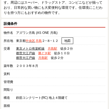
す。周辺にはスーパー、ドラッグストア、コンビニなどが揃って
おり、日常的な買い物にも大変便利な環境です。住環境にこだわ
りを持つ方にもおすすめの物件です。
設備条件
物件名
アズワン月島 (AS ONE 月島)
所在地
東京都
中央区
月島
２−８−１２
地図
交通
東京メトロ有楽町線
月島駅
徒歩２分
都営大江戸線
勝どき駅
徒歩１０分
都営大江戸線
月島駅
徒歩２分
築年数
２００３年８月
賃料
管理費
間取り
構造
鉄筋コンクリート(RC) 地上４階建て
面積