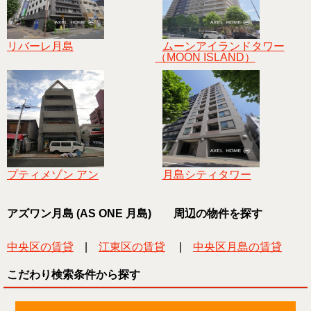
リバーレ月島
ムーンアイランドタワー
（MOON ISLAND）
プティメゾン アン
月島シティタワー
アズワン月島 (AS ONE 月島) 周辺の物件を探す
中央区の賃貸
|
江東区の賃貸
|
中央区月島の賃貸
こだわり検索条件から探す