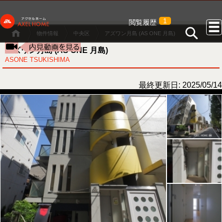
1
閲覧履歴
物件情報
中央区
アズワン月島 (AS ONE 月島)
アズワン月島 (AS ONE 月島)
ASONE TSUKISHIMA
最終更新日: 2025/05/14