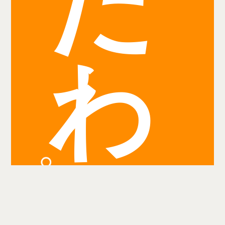
だ
わ
り