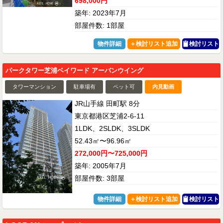
698,000円
築年: 2023年7月
部屋件数: 1部屋
物件詳細
検討リスト
パークタワー芝浦ベイワード アーバンウイング
タワーマンション
駐車場有
ペット可
内見動画
JR山手線 田町駅 8分
東京都港区芝浦2-6-11
1LDK、2SLDK、3SLDK
52.43㎡〜96.96㎡
272,000円〜725,000円
築年: 2005年7月
部屋件数: 3部屋
物件詳細
検討リスト