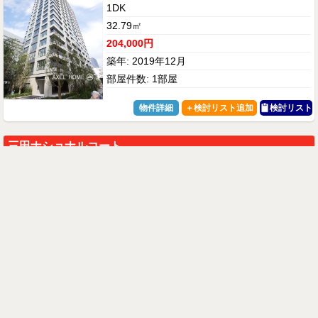
1DK
32.79㎡
204,000円
築年: 2019年12月
部屋件数: 1部屋
物件詳細
検討リスト
三田ナショナルコート
JR山手線 田町駅 9分
東京都港区芝浦4-4-27
2LDK、2SLDK
66.00㎡
218,000円〜290,000円
築年: 1982年1月
部屋件数: 2部屋
物件詳細
検討リスト