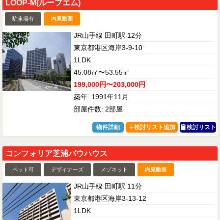
LOOP-M(ループエム)
駐車場有
内見動画
JR山手線 田町駅 12分
東京都港区海岸3-9-10
1LDK
45.08㎡〜53.55㎡
199,000円〜203,000円
築年: 1991年11月
部屋件数: 2部屋
物件詳細
検討リスト
コンフォリア芝浦バウハウス
ペット可
デザイナーズ
メゾネット
内見動画
JR山手線 田町駅 11分
東京都港区海岸3-13-12
1LDK