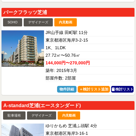
パークフラッツ芝浦
SOHO
デザイナーズ
内見動画
JR山手線 田町駅 11分
東京都港区海岸3-2-15
1K、1LDK
27.72㎡〜50.76㎡
144,000円〜270,000円
築年: 2015年3月
部屋件数: 2部屋
物件詳細
検討リスト
A-standard芝浦(エースタンダード)
駐車場有
デザイナーズ
内見動画
ゆりかもめ 芝浦ふ頭駅 4分
東京都港区海岸3-16-1