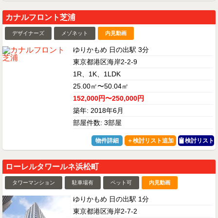
カナルフロント芝浦
デザイナーズ
メゾネット
内見動画
ゆりかもめ 日の出駅 3分
東京都港区海岸2-2-9
1R、1K、1LDK
25.00㎡〜50.04㎡
152,000円〜250,000円
築年: 2018年6月
部屋件数: 3部屋
物件詳細
検討リスト
ローレルタワールネ浜松町
タワーマンション
駐車場有
ペット可
内見動画
ゆりかもめ 日の出駅 1分
東京都港区海岸2-7-2