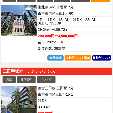
南北線 麻布十番駅 7分
東京都港区三田1-4-60
1R、1LDK、1SLDK、2LDK、2SLDK、
3LDK、3SLDK
29.34㎡〜109.72㎡
290,000円〜3,500,000円
築年: 2025年3月
部屋件数: 38部屋
物件詳細
検討リスト
三田聖坂ガーデンレジデンス
新築
駐車場有
ペット可
都営三田線 三田駅 7分
東京都港区三田4-15-1
2LDK
83.03㎡