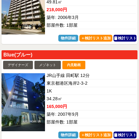
49.81㎡
218,000円
築年: 2006年3月
部屋件数: 1部屋
物件詳細
検討リスト
Blue(ブルー)
デザイナーズ
メゾネット
内見動画
JR山手線 田町駅 12分
東京都港区海岸2-3-2
1K
34.28㎡
165,000円
築年: 2007年9月
部屋件数: 1部屋
物件詳細
検討リスト