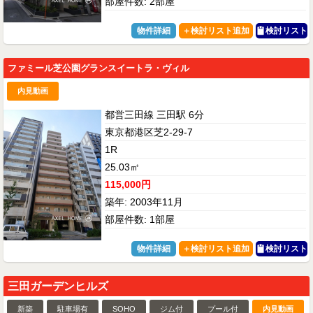
部屋件数: 2部屋
物件詳細
検討リスト
ファミール芝公園グランスイートラ・ヴィル
内見動画
都営三田線 三田駅 6分
東京都港区芝2-29-7
1R
25.03㎡
115,000円
築年: 2003年11月
部屋件数: 1部屋
物件詳細
検討リスト
三田ガーデンヒルズ
新築
駐車場有
SOHO
ジム付
プール付
内見動画