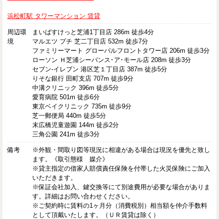
浜松町駅 タワーマンション 賃貸
周辺環
まいばすけっと芝浦1丁目店 286m 徒歩4分
境
マルエツ プチ 芝二丁目店 532m 徒歩7分
ファミリーマート グローバルフロントタワー店 206m 徒歩3分
ローソン Ｈ芝浦シーバンス･ア･モール店 208m 徒歩3分
セブン-イレブン 港区芝１丁目店 387m 徒歩5分
りそな銀行 田町支店 707m 徒歩9分
中溝クリニック 396m 徒歩5分
愛育病院 501m 徒歩6分
東京ベイクリニック 735m 徒歩9分
芝一郵便局 440m 徒歩5分
末広橋児童遊園 144m 徒歩2分
三角公園 241m 徒歩3分
備考
※外観・間取り図等現況に相違がある場合は現況を優先と致し
ます。《取引態様 媒介》
※貸主指定の借家人賠償責任保険を付帯した火災保険にご加入
いただきます。
※保証会社加入、鍵交換等にて別途費用が必要な場合がありま
す。詳細はお問い合わせください。
※ご契約時に賃料の1ヶ月分（消費税別）相当額を仲介手数料
として頂戴いたします。（ＵＲ賃貸は除く）