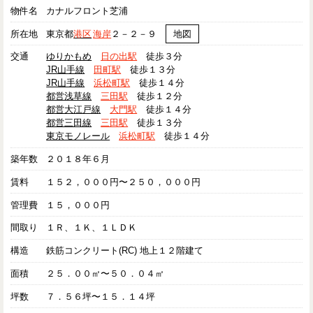
物件名
カナルフロント芝浦
所在地
東京都
港区
海岸
２－２－９
地図
交通
ゆりかもめ
日の出駅
徒歩３分
JR山手線
田町駅
徒歩１３分
JR山手線
浜松町駅
徒歩１４分
都営浅草線
三田駅
徒歩１２分
都営大江戸線
大門駅
徒歩１４分
都営三田線
三田駅
徒歩１３分
東京モノレール
浜松町駅
徒歩１４分
築年数
２０１８年６月
賃料
１５２，０００円〜２５０，０００円
管理費
１５，０００円
間取り
１Ｒ、１Ｋ、１ＬＤＫ
構造
鉄筋コンクリート(RC) 地上１２階建て
面積
２５．００㎡〜５０．０４㎡
坪数
７．５６坪〜１５．１４坪