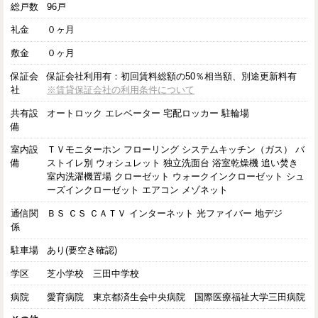
総戸数
96戸
礼金
０ヶ月
敷金
０ヶ月
保証会
保証会社利用有：初回賃料総額の50％相当額、別途更新料有
社
※賃貸保証会社の利用条件について
共有設
オートロック エレベーター 宅配ロッカー 駐輪場
備
室内設
ＴＶモニターホン フローリング システムキッチン（ガス） バ
備
ストイレ別 ウォシュレット 独立洗面台 浴室乾燥機 追い焚き
室内洗濯機置場 クローゼット ウォークインクローゼット シュ
ーズインクローゼット エアコン メゾネット
通信関
ＢＳ ＣＳ ＣＡＴＶ インターネット 光ファイバー 地デジ
係
駐車場
あり(要空き確認)
学区
芝小学校 三田中学校
病院
愛育病院 東京都済生会中央病院 国際医療福祉大学三田病院