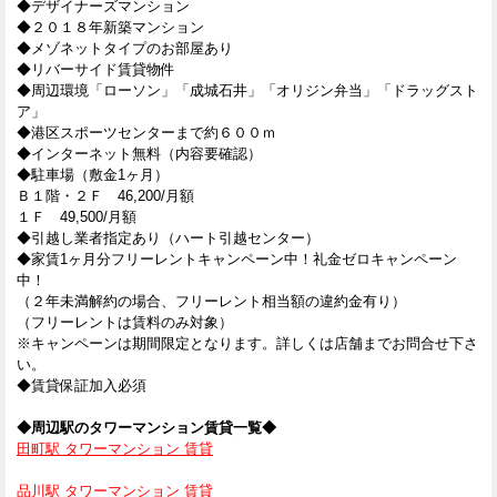
◆デザイナーズマンション
◆２０１８年新築マンション
◆メゾネットタイプのお部屋あり
◆リバーサイド賃貸物件
◆周辺環境「ローソン」「成城石井」「オリジン弁当」「ドラッグスト
ア」
◆港区スポーツセンターまで約６００ｍ
◆インターネット無料（内容要確認）
◆駐車場（敷金1ヶ月）
Ｂ１階・２Ｆ 46,200/月額
１Ｆ 49,500/月額
◆引越し業者指定あり（ハート引越センター）
◆家賃1ヶ月分フリーレントキャンペーン中！礼金ゼロキャンペーン
中！
（２年未満解約の場合、フリーレント相当額の違約金有り）
（フリーレントは賃料のみ対象）
※キャンペーンは期間限定となります。詳しくは店舗までお問合せ下さ
い。
◆賃貸保証加入必須
◆周辺駅のタワーマンション賃貸一覧◆
田町駅 タワーマンション 賃貸
品川駅 タワーマンション 賃貸