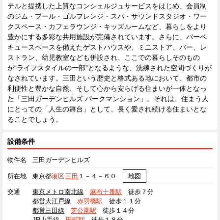
テルと提携した上質なコンシェルジュサービスをはじめ、会員制
のジム・プール・ゴルフレンジ・スパ・サウンドスタジオ・ワー
クスペース・カフェラウンジ・キッズルームなど、暮らしをより
豊かにする多彩な共用施設が完備されています。さらに、バーベ
キュースペースを備えたゲストハウスや、ミニストア、バー、レ
ストラン、幼児教室なども併設され、ここでの暮らしそのもの
が“ライフスタイルの一部”となるような、洗練された空間づくりが
なされています。三田という歴史と格式ある地において、都市の
利便性と豊かな自然、そして心から安らげる住まいが一体となっ
た「三田ガーデンヒルズ パークマンション」。それは、住まう人
にとっての「人生の舞台」として、長く愛され続ける住まいとな
ることでしょう。
設備条件
物件名
三田ガーデンヒルズ
所在地
東京都
港区
三田
１－４－６０
地図
交通
東京メトロ南北線
麻布十番駅
徒歩７分
都営大江戸線
赤羽橋駅
徒歩１１分
都営三田線
芝公園駅
徒歩１４分
JR山手線
田町駅
徒歩１８分