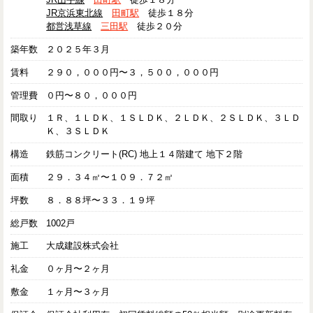
JR京浜東北線
田町駅
徒歩１８分
都営浅草線
三田駅
徒歩２０分
築年数
２０２５年３月
賃料
２９０，０００円〜３，５００，０００円
管理費
０円〜８０，０００円
間取り
１Ｒ、１ＬＤＫ、１ＳＬＤＫ、２ＬＤＫ、２ＳＬＤＫ、３ＬＤ
Ｋ、３ＳＬＤＫ
構造
鉄筋コンクリート(RC) 地上１４階建て 地下２階
面積
２９．３４㎡〜１０９．７２㎡
坪数
８．８８坪〜３３．１９坪
総戸数
1002戸
施工
大成建設株式会社
礼金
０ヶ月〜２ヶ月
敷金
１ヶ月〜３ヶ月