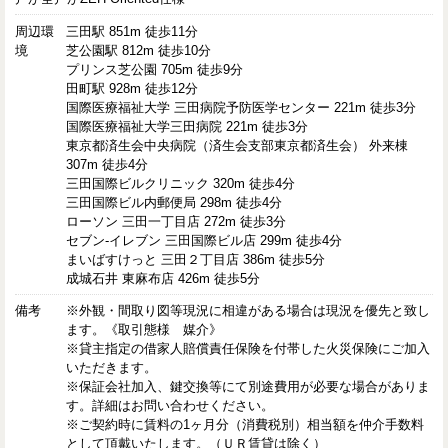
周辺環
三田駅 851m 徒歩11分
境
芝公園駅 812m 徒歩10分
プリンス芝公園 705m 徒歩9分
田町駅 928m 徒歩12分
国際医療福祉大学 三田病院予防医学センター 221m 徒歩3分
国際医療福祉大学三田病院 221m 徒歩3分
東京都済生会中央病院（済生会支部東京都済生会） 外来棟
307m 徒歩4分
三田国際ビルクリニック 320m 徒歩4分
三田国際ビル内郵便局 298m 徒歩4分
ローソン 三田一丁目店 272m 徒歩3分
セブン-イレブン 三田国際ビル店 299m 徒歩4分
まいばすけっと 三田２丁目店 386m 徒歩5分
成城石井 東麻布店 426m 徒歩5分
備考
※外観・間取り図等現況に相違がある場合は現況を優先と致し
ます。《取引態様 媒介》
※貸主指定の借家人賠償責任保険を付帯した火災保険にご加入
いただきます。
※保証会社加入、鍵交換等にて別途費用が必要な場合がありま
す。詳細はお問い合わせください。
※ご契約時に賃料の1ヶ月分（消費税別）相当額を仲介手数料
として頂戴いたします。（ＵＲ賃貸は除く）