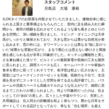
スタッフコメント
月島店 大場 康裕
2LDKタイプのお部屋を内覧させていただきました。建物全体に感じ
られる上質さと重厚感はもちろんのこと、室内に足を踏み入れた瞬
間から、都市の喧騒を忘れさせてくれるような落ち着きとゆとりの
ある空間に、深い感銘を受けました。リビング・ダイニングは天井
高がしっかりと確保されており、大きな窓からは豊かな自然光が差
し込みます。窓の外には、タワーマンションとは異なる“地に足のつ
いた”緑豊かな景観が広がり、まるで都心とは思えない静けさと開放
感を感じられる点が非常に印象的でした。キッチンは機能性と美し
さを兼ね備えた造りで、ビルトインの最新家電や収納の工夫も随所
に見られました。調理スペースも広く、ホームパーティーや家族の
食卓を豊かに彩ってくれそうです。各洋室は程よい広さがあり、主
寝室にはウォークインクローゼットを完備。収納力も十分で、生活
感を見せずにスッキリとした空間を保てる点も高評価でした。バス
ルームや洗面スペースも高級ホテルのような仕上がりで、細部に至
るまでこだわりが感じられました。何より印象的だったのは、住ま
いとしての“余白”の美しさ。広々とした中庭やラウンジ、充実した
共用施設は、住人同士の距離感を程よく保ちつつ、豊かな日常をサ
ポートしてくれる設計となっており、単なる「住む場所」を超え