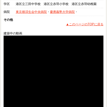
学区
港区立三田中学校 港区立赤羽小学校 港区立赤羽幼稚園
病院
東京都済生会中央病院
・
慶應義塾大学病院
・
その他
▲このページのTOPに戻る
建築中の動画