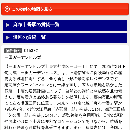
この物件の地図を見る
麻布十番駅の賃貸一覧
港区の賃貸一覧
015392
物件番号
三田ガーデンヒルズ
【三田ガーデンヒルズ】東京都港区三田一丁目にて、2025年3月下
旬完成「三田ガーデンヒルズ」は、旧逓信省簡易保険局庁舎の歴
史ある跡地に誕生する、全く新しい形の最高級レジデンスです。
超高層タワーマンションとは一線を画し、広大な敷地を活かした
低層・中層の建築計画によって、自然との調和と開放感を兼ね備
えた、落ち着きと品格ある暮らしを提供します。都内有数の邸宅
地である港区三田に位置し、東京メトロ南北線「麻布十番」駅か
ら徒歩7分、都営大江戸線「赤羽橋」駅から徒歩11分、都営三田線
「芝公園」駅から徒歩14分と、3駅3路線を利用可能。日常の通勤
やお出かけにも非常に便利なロケーションでありながら、喧騒を
離れた静謐な住環境を享受できます。また、建物内には、帝国ホ