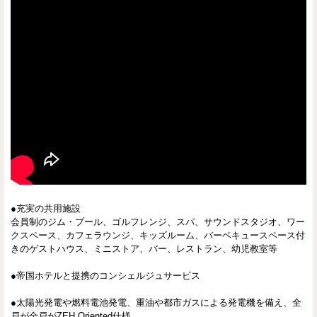
●充実の共用施設
会員制のジム・プール、ゴルフレンジ、スパ、サウンドスタジオ、ワー
クスペース、カフェラウンジ、キッズルーム、バーベキュースペース付
きのゲストハウス、ミニストア、バー、レストラン、幼児教室等
●帝国ホテルと提携のコンシェルジュサービス
●太陽光発電や燃料電池発電、重油や都市ガスによる発電機を備え、全
戸が全戸がZEH Oriented仕様