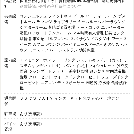
保証会
保証会社利用有：初回賃料総額の50％相当額、別途更新料有
社
※賃貸保証会社の利用条件について
共有設
コンシェルジュ フィットネス プール パーティールーム ゲス
備
トルーム ラウンジ ライブラリー キッズルーム バーラウンジ
シアタールーム 各階ゴミ置き場 オートロック エレベーター
宅配ロッカー トランクルーム ２４時間有人管理 防災センター
駐輪場 車寄せ ゴルフレンジ スパ サウンドスタジオ ワークス
ペース カフェラウンジ バーベキュースペース付きのゲストハ
ウス ミニストア バー レストラン 幼児教室
室内設
ＴＶモニターホン フローリング システムキッチン（ガス） シ
備
ステムキッチン（ＩＨ） バストイレ別 ウォシュレット 独立洗
面台 シャンプードレッサー 浴室乾燥機 追い焚き 室内洗濯機
置場 クローゼット ウォークインクローゼット シューズインク
ローゼット エアコン ディスポーザー 床暖房 浄水器 食器洗浄
機
通信関
ＢＳ ＣＳ ＣＡＴＶ インターネット 光ファイバー 地デジ
係
駐車場
あり(要確認)
バイク
あり(要確認)
置場