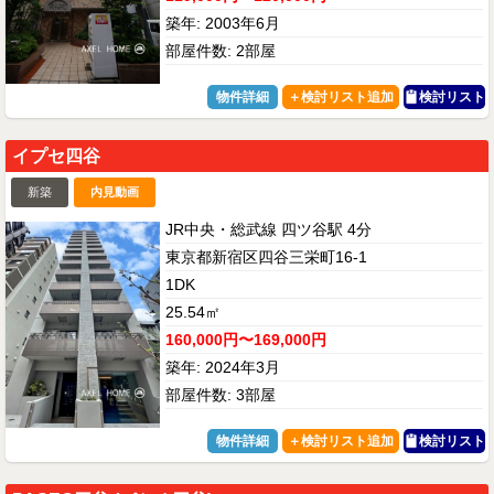
築年: 2003年6月
部屋件数: 2部屋
物件詳細
検討リスト
イプセ四谷
新築
内見動画
JR中央・総武線 四ツ谷駅 4分
東京都新宿区四谷三栄町16-1
1DK
25.54㎡
160,000円〜169,000円
築年: 2024年3月
部屋件数: 3部屋
物件詳細
検討リスト