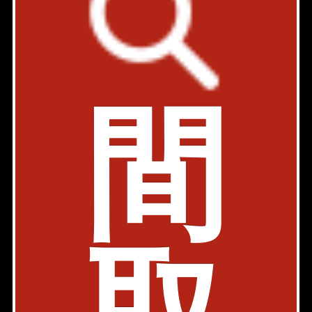
内見動画
JR中央線(快速) 四ツ谷駅 5分
東京都新宿区四谷三栄町16-11
築年: 2007年12月
間
部屋件数: 0部屋
物件詳細
検討リスト
ヒルズ三栄町
駐車場有
内見動画
都営新宿線 曙橋駅 7分
東京都新宿区四谷三栄町13-28
築年: 1993年3月
部屋件数: 0部屋
物件詳細
検討リスト