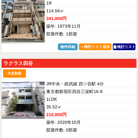
1R
114.04㎡
341,000円
築年: 1973年11月
部屋件数: 1部屋
物件詳細
検討リスト
ラクラス四谷
内見動画
JR中央・総武線 四ツ谷駅 4分
東京都新宿区四谷三栄町16-8
1LDK
35.52㎡
210,000円
築年: 2020年10月
部屋件数: 0部屋