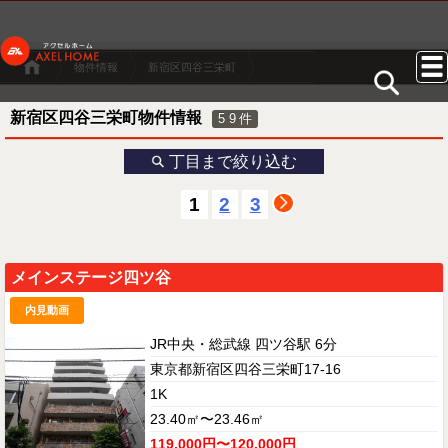
物件情報
新宿区四谷三栄町
新宿区四谷三栄町物件情報
59
件
丁目まで絞り込む
1
2
3
メインステージ四ツ谷
内見動画
JR中央・総武線 四ツ谷駅 6分
東京都新宿区四谷三栄町17-16
1K
23.40㎡〜23.46㎡
119,000円〜120,000円