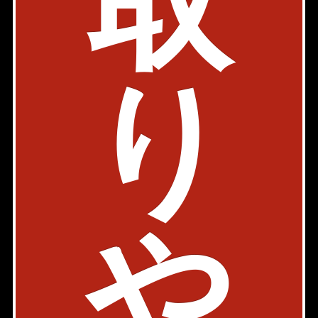
取
ラシクラス四谷
ペット可
内見動画
り
JR中央・総武線 四ツ谷駅 5分
東京都新宿区四谷三栄町4-14
築年: 2020年1月
部屋件数: 0部屋
物件詳細
検討リスト
FLレジデンス新宿Ⅲ
や
丸ノ内線 四谷三丁目駅 5分
東京都新宿区四谷三栄町10-5
築年: 2022年7月
部屋件数: 0部屋