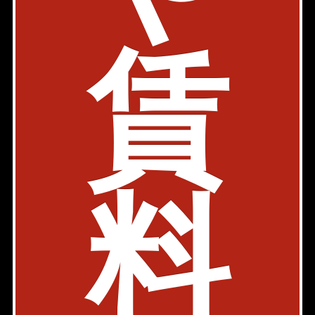
賃
物件詳細
検討リスト
三上ビル
事務所
店舗
デザイナーズ
メゾネット
内見動画
丸ノ内線 四谷三丁目駅 7分
東京都新宿区四谷三栄町11-1
料
築年: 1984年11月
部屋件数: 0部屋
物件詳細
検討リスト
フォートレス四谷