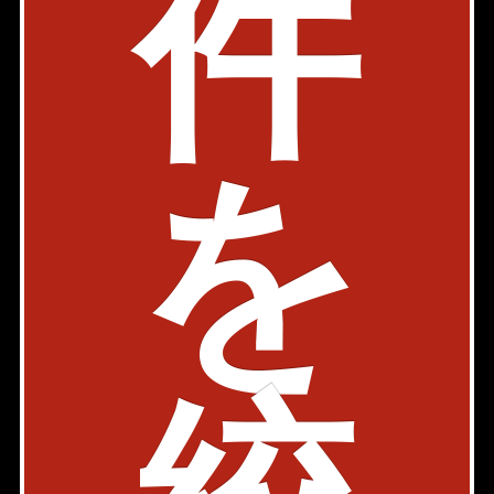
件
築年: 2017年12月
部屋件数: 0部屋
物件詳細
検討リスト
1
2
3
を
新宿区四谷三栄町の賃貸マンション検索結果を一覧表示し
ています。「賃料」、「間取り」、「面積」の条件を絞り
込んで検索する事が出来ます。
新宿区四谷三栄町周辺の選りすぐり賃貸情報を見つけた
ら、お気軽にお問い合わせ下さい。
このエリアのお部屋探しは代々木店が承ります！お気軽に
お問い合わせ下さい！
メールで問い合わせ
yoyogi@axel-home.co.jp
代々木店
〒151-0051