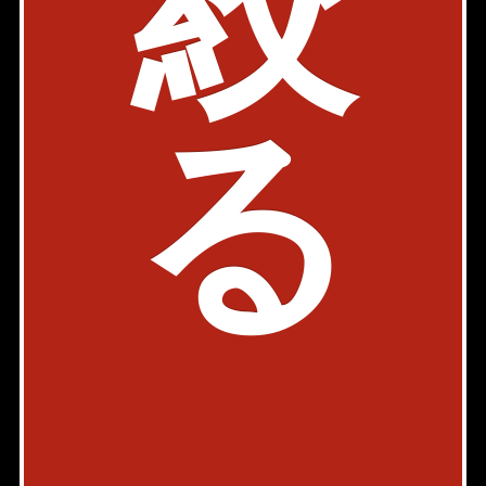
絞
東京都渋谷区千駄ヶ谷4-29-11 玉造ビルⅡ１階
03-5413-3680
る
検討リストを見る
Page Top
Home
Back
お問い合わせ
会社概要
店舗情報
採用情報
書式ダウンロード
プライバシーポリシー
物件カタログ
AXEL TV
スマートフォン版
PC版
Copyright © AXEL HOME