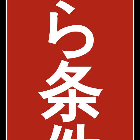
ら
物件詳細
検討リスト
ラプラス四谷
内見動画
JR中央・総武線 四ツ谷駅 6分
東京都新宿区四谷三栄町15-27
条
築年: 2021年5月
部屋件数: 0部屋
物件詳細
検討リスト
シティハウス四谷津の守坂
内見動画
丸ノ内線 四谷三丁目駅 5分
東京都新宿区四谷三栄町26-1