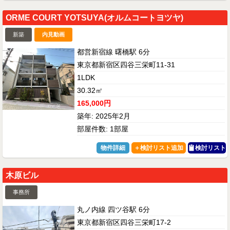
ORME COURT YOTSUYA(オルムコートヨツヤ)
新築
内見動画
都営新宿線 曙橋駅 6分
東京都新宿区四谷三栄町11-31
1LDK
30.32㎡
165,000円
築年: 2025年2月
部屋件数: 1部屋
物件詳細
検討リスト
木原ビル
事務所
丸ノ内線 四ツ谷駅 6分
東京都新宿区四谷三栄町17-2