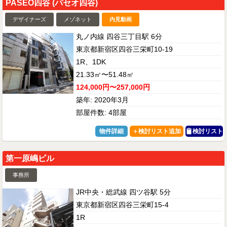
PASEO四谷 (パセオ四谷)
デザイナーズ
メゾネット
内見動画
丸ノ内線 四谷三丁目駅 6分
東京都新宿区四谷三栄町10-19
1R、1DK
21.33㎡〜51.48㎡
124,000円〜257,000円
築年: 2020年3月
部屋件数: 4部屋
物件詳細
検討リスト
第一原嶋ビル
事務所
JR中央・総武線 四ツ谷駅 5分
東京都新宿区四谷三栄町15-4
1R