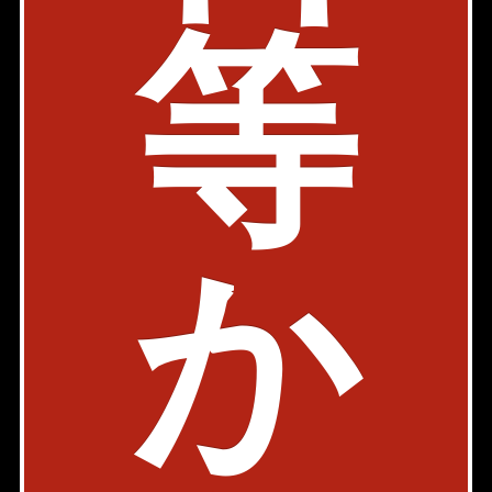
等
丸ノ内線 四谷三丁目駅 5分
東京都新宿区四谷三栄町27-9
築年: 1989年3月
部屋件数: 0部屋
物件詳細
検討リスト
Luxe Yotsuya (リュクス四谷)
か
内見動画
丸ノ内線 四谷三丁目駅 5分
東京都新宿区四谷三栄町10-14
築年: 2011年2月
部屋件数: 0部屋