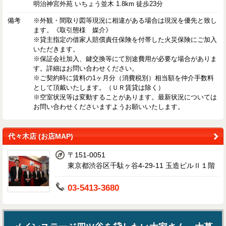
明治神宮外苑 いちょう並木 1.8km 徒歩23分
備考
※外観・間取り図等現況に相違がある場合は現況を優先と致し
ます。《取引態様 媒介》
※貸主指定の借家人賠償責任保険を付帯した火災保険にご加入
いただきます。
※保証会社加入、鍵交換等にて別途費用が必要な場合がありま
す。詳細はお問い合わせください。
※ご契約時に賃料の1ヶ月分（消費税別）相当額を仲介手数料
として頂戴いたします。（ＵＲ賃貸は除く）
※空室状況等は変動することがあります。最新状況については
お問い合わせくださいますようお願いいたします。
代々木店 (お店MAP)
〒151-0051
東京都渋谷区千駄ヶ谷4-29-11 玉造ビルⅡ１階
03-5413-3680