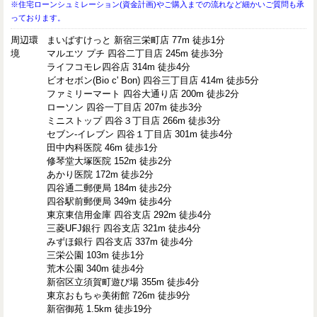
※住宅ローンシュミレーション(資金計画)やご購入までの流れなど細かいご質問も承
っております。
周辺環
まいばすけっと 新宿三栄町店 77m 徒歩1分
境
マルエツ プチ 四谷二丁目店 245m 徒歩3分
ライフコモレ四谷店 314m 徒歩4分
ビオセボン(Bio c' Bon) 四谷三丁目店 414m 徒歩5分
ファミリーマート 四谷大通り店 200m 徒歩2分
ローソン 四谷一丁目店 207m 徒歩3分
ミニストップ 四谷３丁目店 266m 徒歩3分
セブン-イレブン 四谷１丁目店 301m 徒歩4分
田中内科医院 46m 徒歩1分
修琴堂大塚医院 152m 徒歩2分
あかり医院 172m 徒歩2分
四谷通二郵便局 184m 徒歩2分
四谷駅前郵便局 349m 徒歩4分
東京東信用金庫 四谷支店 292m 徒歩4分
三菱UFJ銀行 四谷支店 321m 徒歩4分
みずほ銀行 四谷支店 337m 徒歩4分
三栄公園 103m 徒歩1分
荒木公園 340m 徒歩4分
新宿区立須賀町遊び場 355m 徒歩4分
東京おもちゃ美術館 726m 徒歩9分
新宿御苑 1.5km 徒歩19分