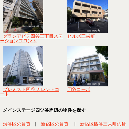
グランアビテ四谷三丁目ステ
ヒルズ三栄町
ーションフロント
プレミスト四谷 カレントコ
四谷コーポ
ート
メインステージ四ツ谷周辺の物件を探す
渋谷区の賃貸
|
新宿区の賃貸
|
新宿区四谷三栄町の賃