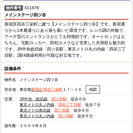
011878
物件番号
メインステージ四ツ谷
新宿区四谷三栄町に建つ【メインステージ四ツ谷】です。新宿通
りから1本裏通りにあり落ち着いた環境です。レンガ調の外観で、
アーチ型のエントランスがとても特徴的です。オートロックはも
ちろん、宅配ロッカー、防犯カメラなど充実した共用部も魅力的
です。JR中央総武線「四ツ谷駅」東京メトロ丸の内線「四谷三丁
目駅」2駅4路線利用が可能な好立地です。
設備条件
物件名
メインステージ四ツ谷
所在地
東京都
新宿区
四谷三栄町
１７－１６
地図
交通
JR中央・総武線
四ツ谷駅
徒歩６分
東京メトロ丸ノ内線
四谷三丁目駅
徒歩７分
東京メトロ南北線
四ツ谷駅
徒歩６分
東京メトロ丸ノ内線
四ツ谷駅
徒歩６分
築年数
２００３年６月