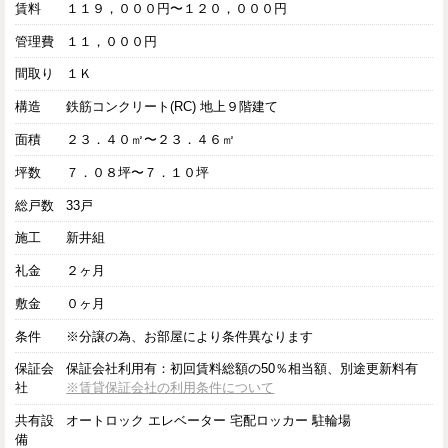
賃料
１１９，０００円〜１２０，０００円
管理費
１１，０００円
間取り
１Ｋ
構造
鉄筋コンクリート(RC) 地上９階建て
面積
２３．４０㎡〜２３．４６㎡
坪数
７．０８坪〜７．１０坪
総戸数
33戸
施工
新井組
礼金
２ヶ月
敷金
０ヶ月
条件
※分譲の為、お部屋により条件異なります
保証会
保証会社利用有：初回賃料総額の50％相当額、別途更新料有
社
※賃貸保証会社の利用条件について
共有設
オートロック エレベーター 宅配ロッカー 駐輪場
備