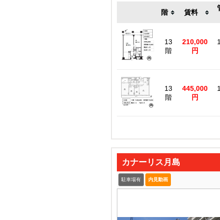
階
賃料
13
210,000
階
円
13
445,000
階
円
カナーリス月島
駐車場有
内見動画