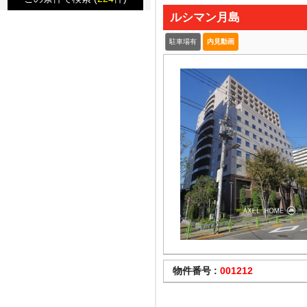
ルシマン月島
駐車場有
内見動画
物件番号 :
001212