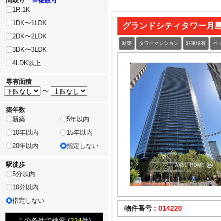
間取り
※複数可
1R,1K
1DK〜1LDK
グランドシティタワー月
2DK〜2LDK
新築
タワーマンション
駐車場有
ペ
3DK〜3LDK
4LDK以上
専有面積
〜
築年数
新築
5年以内
10年以内
15年以内
20年以内
指定しない
駅徒歩
5分以内
10分以内
指定しない
物件番号 :
014220
この条件で検索 (
224
件)