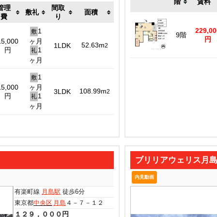
階
賃料
管理
間取
敷礼
面積
費
り
229,00
1
敷
9階
円
15,000
ヶ月
52.63m
1LDK
2
円
1
礼
ヶ月
1
敷
15,000
ヶ月
108.99m
3LDK
2
円
1
礼
ヶ月
ブリリアウェリス月島 (Bri
内見動画
有楽町線
月島駅
徒歩6分
東京都
中央区
月島
４－７－１２
１２９，０００円