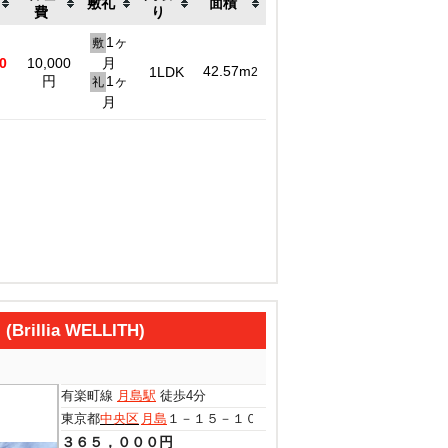
敷礼
面積
費
り
1ヶ
敷
0
10,000
月
42.57m
1LDK
2
円
1ヶ
礼
月
llia WELLITH)
有楽町線
月島駅
徒歩4分
東京都
中央区
月島
１－１５－１０
３６５，０００円