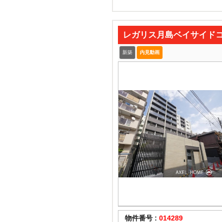
レガリス月島ベイサイド
新築
内見動画
物件番号 :
014289