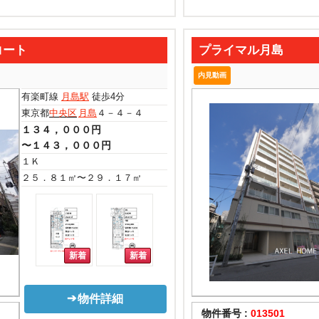
コート
プライマル月島
内見動画
有楽町線
月島駅
徒歩4分
東京都
中央区
月島
４－４－４
１３４，０００円
〜１４３，０００円
１Ｋ
２５．８１㎡〜２９．１７㎡
物件詳細
物件番号 :
013501