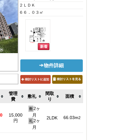
２ＬＤＫ
６６．０３㎡
物件詳細
管理
間取
敷礼
面積
費
り
2ヶ
敷
00
15,000
月
66.03m
2LDK
2
円
2ヶ
礼
月