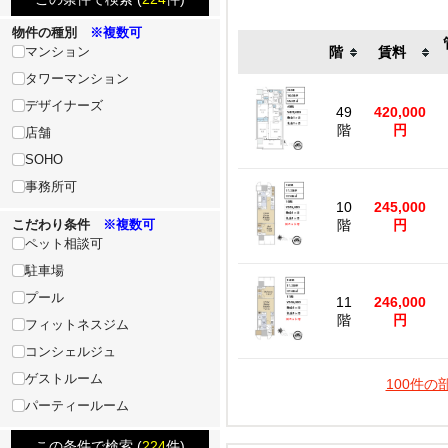
物件の種別
※複数可
マンション
階
賃料
タワーマンション
デザイナーズ
49
420,000
階
円
店舗
SOHO
事務所可
10
245,000
こだわり条件
※複数可
階
円
ペット相談可
駐車場
プール
11
246,000
階
円
フィットネスジム
コンシェルジュ
ゲストルーム
100件の
パーティールーム
この条件で検索 (
224
件)