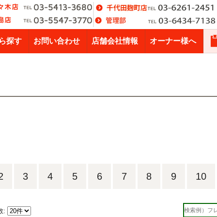
ら探す
お問い合わせ
店舗会社情報
オーナー様へ
2
3
4
5
6
7
8
9
10
数: