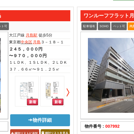
島
ワンルーフフラット月島 (
ット可
駐車場有
SOHO
ペット可
内
大江戸線
月島駅
徒歩5分
東京都
中央区
月島
３－１８－１
２４５，０００円
〜９７０，０００円
１ＬＤＫ、１ＳＬＤＫ、２ＬＤＫ、２ＳＬＤＫ、３ＬＤＫ、３ＳＬＤＫ
３７．６６㎡〜９１．２５㎡
物件詳細
物件番号 :
007992