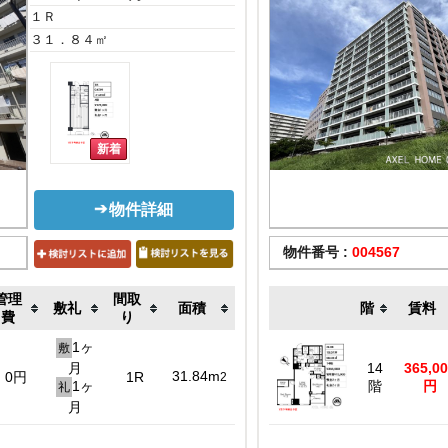
１Ｒ
３１．８４㎡
物件詳細
物件番号 :
004567
管理
間取
敷礼
面積
階
賃料
費
り
1ヶ
敷
月
14
365,0
31.84m
0円
1R
2
1ヶ
階
円
礼
月