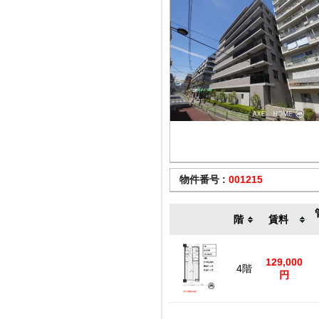
物件番号 :
001215
階
賃料
129,000
4階
円