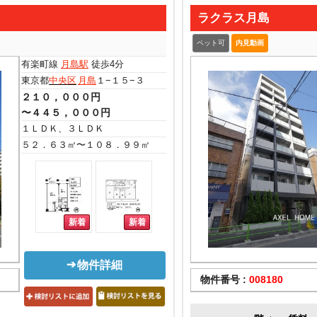
ラクラス月島
ペット可
内見動画
有楽町線
月島駅
徒歩4分
東京都
中央区
月島
１−１５−３
２１０，０００円
〜４４５，０００円
１ＬＤＫ、３ＬＤＫ
５２．６３㎡〜１０８．９９㎡
物件詳細
物件番号 :
008180