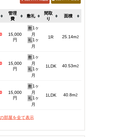
管理
間取
敷礼
面積
費
り
1ヶ
敷
0
15,000
月
25.14m
1R
2
円
1ヶ
礼
月
1ヶ
敷
0
15,000
月
40.53m
1LDK
2
円
1ヶ
礼
月
1ヶ
敷
0
15,000
月
40.8m
1LDK
2
円
1ヶ
礼
月
件の部屋を全て表示