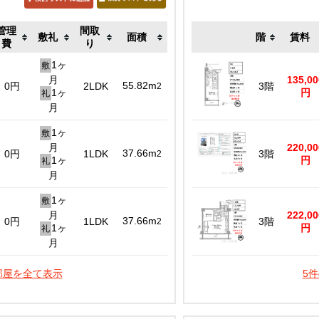
管理
間取
敷礼
面積
階
賃料
費
り
1ヶ
敷
月
135,00
55.82m
0円
2LDK
3階
2
1ヶ
円
礼
月
1ヶ
敷
月
220,00
37.66m
0円
1LDK
3階
2
1ヶ
円
礼
月
1ヶ
敷
月
222,00
37.66m
0円
1LDK
3階
2
1ヶ
円
礼
月
部屋を全て表示
5