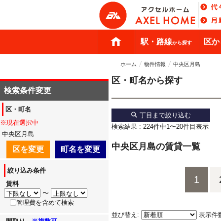
駅・路線
区か
から探す
ホーム
物件情報
中央区月島
区・町名から探す
検索条件変更
区・町名
丁目まで絞り込む
※現在選択中
検索結果 : 224件中1〜20件目表示
中央区月島
中央区月島の賃貸一覧
区を変更
町名を変更
絞り込み条件
1
賃料
〜
管理費を含めて検索
並び替え:
表示件