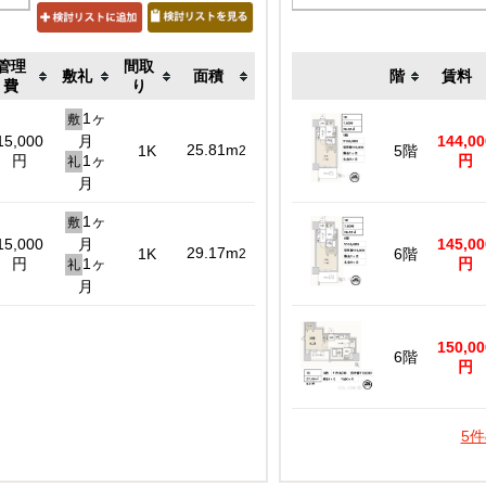
管理
間取
敷礼
面積
階
賃料
費
り
1ヶ
敷
15,000
月
144,00
25.81m
1K
5階
2
円
1ヶ
円
礼
月
1ヶ
敷
15,000
月
145,00
29.17m
1K
6階
2
円
1ヶ
円
礼
月
150,00
6階
円
5