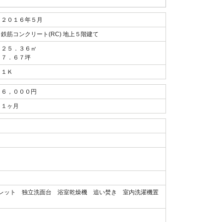
２０１６年５月
鉄筋コンクリート(RC) 地上５階建て
２５．３６㎡
７．６７坪
１Ｋ
６，０００円
１ヶ月
レット 独立洗面台 浴室乾燥機 追い焚き 室内洗濯機置