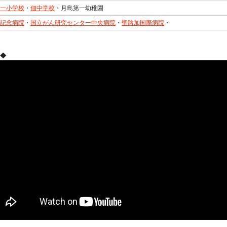
一小学校
・
佃中学校
・月島第一幼稚園
記念病院
・
国立がん研究センター中央病院
・
聖路加国際病院
・
◆