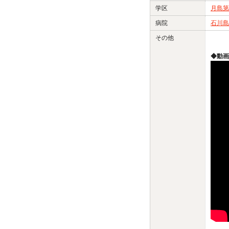
学区
月島第
病院
石川島
その他
◆動画