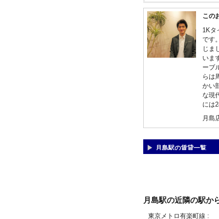
この
1K
です
じま
いま
ーブ
らは
かい
な現
には
月島
月島駅の賃貸一覧
月島駅の近隣の駅か
東京メトロ有楽町線
: