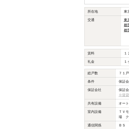
所在地
東
交通
東
都
都
賃料
１
礼金
１
総戸数
７１戸
条件
保証会
保証会社
保証会
※賃貸
共有設備
オート
室内設備
ＴＶモ
場 ク
通信関係
ＢＳ 