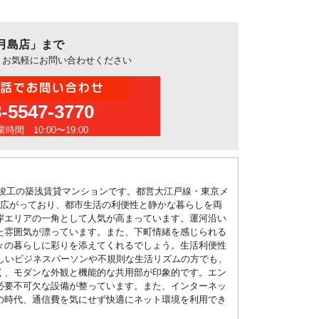
月島店」まで
、お気軽にお問い合わせください
3-5547-3770
時間 10:00〜19:00
月竣工の築浅賃貸マンションです。都営大江戸線・東京メ
が広がっており、都市生活の利便性と静かな暮らしを両
岸エリアの一角として人気が高まっています。運河沿い
た雰囲気が漂っています。また、下町情緒を感じられる
々の暮らしに彩りを添えてくれるでしょう。生活利便性
しいビジネスパーソンや不規則な生活リズムの方でも、
く、モダンな外観と機能的な共用部が印象的です。エン
必要不可欠な設備が整っています。また、インターネッ
の時代、通信費を気にせず快適にネット環境を利用でき