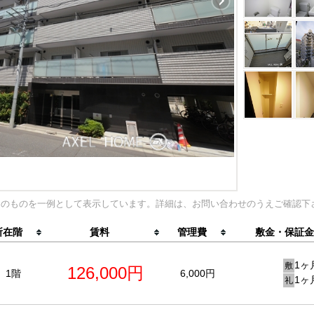
内のものを一例として表示しています。詳細は、お問い合わせのうえご確認下
所在階
賃料
管理費
敷金・保証金
1ヶ
敷
126,000円
1階
6,000円
1ヶ
礼