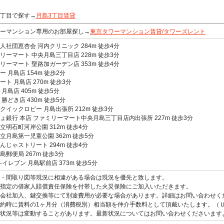
丁目で探す→
月島3丁目賃貸
ーマンション専用のお部屋探し→
東京タワーマンション賃貸/タワーズレント
人社団恵杏会 河内クリニック 284m 徒歩4分
リーマート 中央月島三丁目店 228m 徒歩3分
リーマート 聖路加ガーデン店 353m 徒歩4分
ー 月島店 154m 徒歩2分
ート 月島店 270m 徒歩3分
 月島店 405m 徒歩5分
 勝どき店 430m 徒歩5分
クイックロビー 月島出張所 212m 徒歩3分
ょ銀行 本店 ファミリーマート中央月島三丁目店内出張所 227m 徒歩3分
立明石町河岸公園 312m 徒歩4分
立月島第一児童公園 362m 徒歩5分
んじゃストリート 294m 徒歩4分
島郵便局 267m 徒歩3分
-イレブン 月島駅前店 373m 徒歩5分
観・間取り図等現況に相違がある場合は現況を優先と致します。
指定の借家人賠償責任保険を付帯した火災保険にご加入いただきます。
会社加入、鍵交換等にて別途費用が必要な場合があります。詳細はお問い合わせく
約時に賃料の1ヶ月分（消費税別）相当額を仲介手数料として頂戴いたします。（
状況等は変動することがあります。最新状況についてはお問い合わせくださいます