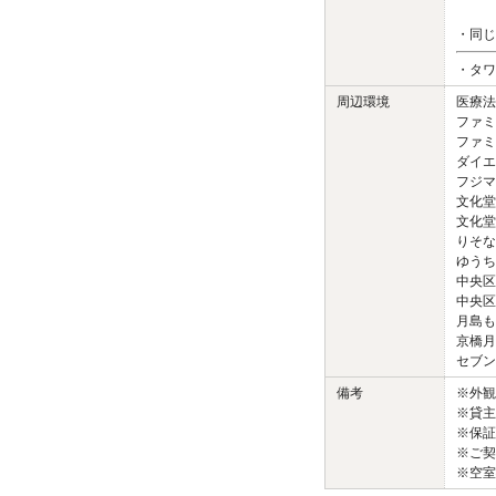
・同じ
・タワ
周辺環境
医療法
ファミ
ファミ
ダイエ
フジマ
文化堂
文化堂
りそな
ゆうち
中央区
中央区
月島も
京橋月
セブン
備考
※外
※貸主
※保証
※ご契
※空室