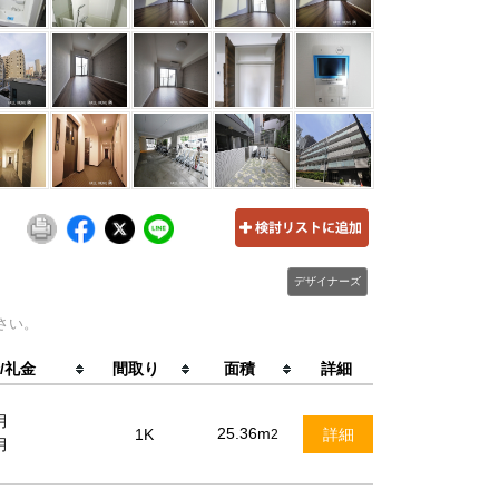
デザイナーズ
さい。
/礼金
間取り
面積
詳細
月
25.36m
1K
詳細
2
月