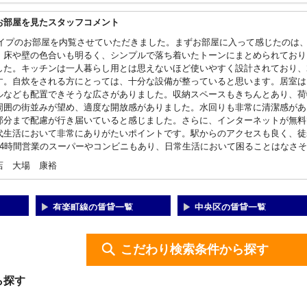
お部屋を見たスタッフコメント
タイプのお部屋を内覧させていただきました。まずお部屋に入って感じたのは
。床や壁の色合いも明るく、シンプルで落ち着いたトーンにまとめられており
した。キッチンは一人暮らし用とは思えないほど使いやすく設計されており、
す。自炊をされる方にとっては、十分な設備が整っていると思います。居室は
ルなども配置できそうな広さがありました。収納スペースもきちんとあり、荷
周囲の街並みが望め、適度な開放感がありました。水回りも非常に清潔感があ
部分まで配慮が行き届いていると感じました。さらに、インターネットが無料
代生活において非常にありがたいポイントです。駅からのアクセスも良く、徒
24時間営業のスーパーやコンビニもあり、日常生活において困ることはなさ
店 大場 康裕
有楽町線の賃貸一覧
中央区の賃貸一覧
こだわり検索条件から探す
ら探す