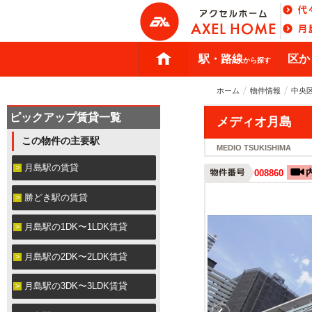
駅・路線
区か
から探す
ホーム
物件情報
中央
ピックアップ賃貸一覧
メディオ月島
この物件の主要駅
MEDIO TSUKISHIMA
月島駅の賃貸
008860
勝どき駅の賃貸
月島駅の1DK〜1LDK賃貸
月島駅の2DK〜2LDK賃貸
月島駅の3DK〜3LDK賃貸