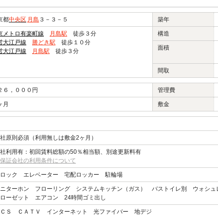
京都
中央区
月島
３－３－５
築年
京メトロ有楽町線
月島駅
徒歩３分
構造
営大江戸線
勝どき駅
徒歩１０分
面積
営大江戸線
月島駅
徒歩３分
間取
２６，０００円
管理費
ヶ月
敷金
社原則必須（利用無しは敷金2ヶ月）
社利用有：初回賃料総額の50％相当額、別途更新料有
保証会社の利用条件について
ロック エレベーター 宅配ロッカー 駐輪場
ニターホン フローリング システムキッチン（ガス） バストイレ別 ウォシュ
ローゼット エアコン 24時間ゴミ出し
ＣＳ ＣＡＴＶ インターネット 光ファイバー 地デジ