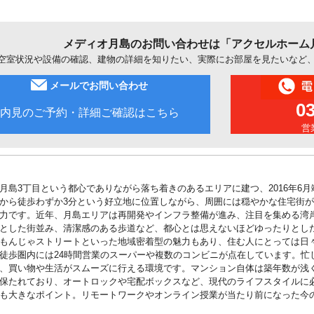
メディオ月島のお問い合わせは「アクセルホーム
空室状況や設備の確認、建物の詳細を知りたい、実際にお部屋を見たいなど
メールでお問い合わせ
0
内見のご予約・詳細ご確認はこちら
営業
月島3丁目という都心でありながら落ち着きのあるエリアに建つ、2016年6
から徒歩わずか3分という好立地に位置しながら、周囲には穏やかな住宅街
力です。近年、月島エリアは再開発やインフラ整備が進み、注目を集める湾
とした街並み、清潔感のある歩道など、都心とは思えないほどゆったりとし
もんじゃストリートといった地域密着型の魅力もあり、住む人にとっては日
徒歩圏内には24時間営業のスーパーや複数のコンビニが点在しています。忙
、買い物や生活がスムーズに行える環境です。マンション自体は築年数が浅
保たれており、オートロックや宅配ボックスなど、現代のライフスタイルに
も大きなポイント。リモートワークやオンライン授業が当たり前になった今