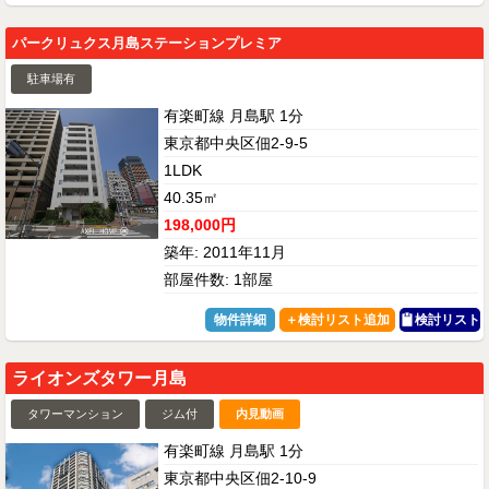
パークリュクス月島ステーションプレミア
駐車場有
有楽町線 月島駅 1分
東京都中央区佃2-9-5
1LDK
40.35㎡
198,000円
築年: 2011年11月
部屋件数: 1部屋
物件詳細
検討リスト
ライオンズタワー月島
タワーマンション
ジム付
内見動画
有楽町線 月島駅 1分
東京都中央区佃2-10-9