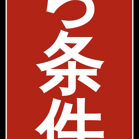
ベルナハイム
内見動画
有楽町線 月島駅 3分
条
東京都中央区佃2-6-4
築年: 2010年7月
部屋件数: 0部屋
物件詳細
検討リスト
件
カーサ相生
デザイナーズ
有楽町線 月島駅 3分
東京都中央区佃2-22-6