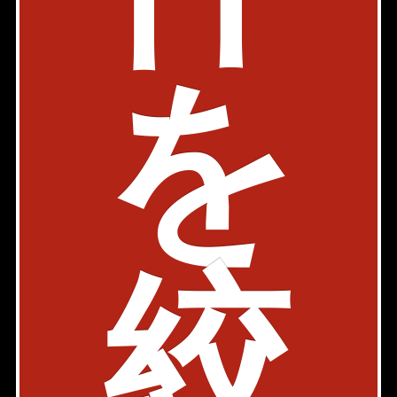
築年: 1973年8月築
部屋件数: 0部屋
物件詳細
検討リスト
を
1
2
3
.
中央区佃2丁目の賃貸マンション検索結果を一覧表示してい
ます。「賃料」、「間取り」、「面積」の条件を絞り込ん
で検索する事が出来ます。
中央区佃2丁目周辺の選りすぐり賃貸情報を見つけたら、お
気軽にお問い合わせ下さい。
このエリアのお部屋探しは月島店が承ります！お気軽にお
絞
問い合わせ下さい！
メールで問い合わせ
tsukishima@axel-home.co.jp
月島店
〒104-0052