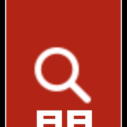
部屋件数: 1部屋
物件詳細
検討リスト
ブロッサムツクダ (Blossom Tsukuda)
有楽町線 月島駅 1分
東京都中央区佃2-16-5
1K
28.38㎡
126,000円
築年: 2006年11月
部屋件数: 1部屋
物件詳細
検討リスト
HGD佃
新築
有楽町線 月島駅 2分