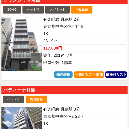
グランジット月島
SOHO
ペット可
メゾネット
内見動画
有楽町線 月島駅 2分
東京都中央区佃2-14-9
1K
26.19㎡
117,000円
築年: 2019年7月
部屋件数: 1部屋
物件詳細
検討リスト
パティーナ月島
ペット可
内見動画
有楽町線 月島駅 3分
東京都中央区佃2-22-7
1K