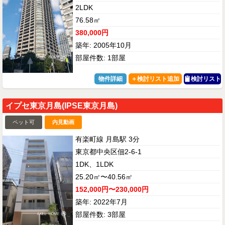
2LDK
76.58㎡
380,000円
築年: 2005年10月
部屋件数: 1部屋
物件詳細
検討リスト
イプセ東京月島(IPSE東京月島)
ペット可
内見動画
有楽町線 月島駅 3分
東京都中央区佃2-6-1
1DK、1LDK
25.20㎡〜40.56㎡
152,000円〜230,000円
築年: 2022年7月
部屋件数: 3部屋