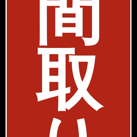
間
東京都中央区佃2-16-8
1LDK
32.24㎡〜35.14㎡
177,000円
築年: 2024年8月
取
部屋件数: 2部屋
物件詳細
検討リスト
プレミスト佃二丁目
ペット可
都営大江戸線 月島駅 3分
東京都中央区佃2-5-11
3LDK
76.69㎡
378,000円
築年: 2017年2月