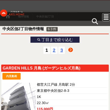
物件情報
中央区佃2丁目
中央区佃2丁目物件情報
63
件
丁目まで絞り込む
1
2
3
.
GARDEN HILLS 月島 (ガーデンヒルズ月島)
内見動画
都営大江戸線 月島駅 2分
東京都中央区佃2-8-3
1K
22.30㎡
115,000円