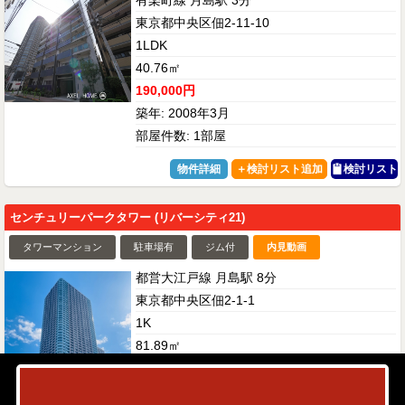
有楽町線 月島駅 3分
東京都中央区佃2-11-10
1LDK
40.76㎡
190,000円
築年: 2008年3月
部屋件数: 1部屋
物件詳細
検討リスト
センチュリーパークタワー (リバーシティ21)
タワーマンション
駐車場有
ジム付
内見動画
都営大江戸線 月島駅 8分
東京都中央区佃2-1-1
1K
81.89㎡
380,000円
築年: 1999年1月