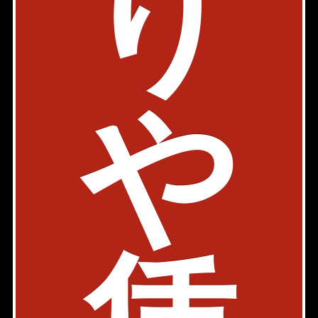
り
部屋件数: 1部屋
物件詳細
検討リスト
コスモリード月島
や
駐車場有
ペット可
内見動画
有楽町線 月島駅 4分
東京都中央区佃2-5-13
1K
20.30㎡
116,000円
築年: 2005年7月
部屋件数: 1部屋
物件詳細
検討リスト
リベルテ月島