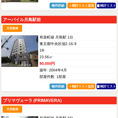
物件詳細
検討リスト
アーバイル月島駅前
内見動画
有楽町線 月島駅 1分
東京都中央区佃2-16-9
1R
23.56㎡
90,000円
築年: 2004年4月
部屋件数: 1部屋
物件詳細
検討リスト
プリマヴェーラ (PRIMAVERA)
内見動画