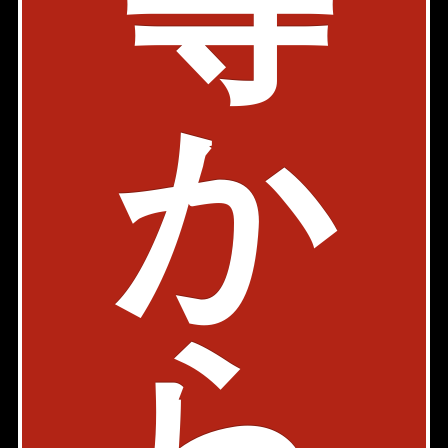
等
築年: 2004年12月
部屋件数: 1部屋
物件詳細
検討リスト
か
スカイコートパレス月島
事務所
店舗
有楽町線 月島駅 3分
東京都中央区佃2-5-13
築年: 2015年6月
部屋件数: 0部屋
ら
物件詳細
検討リスト