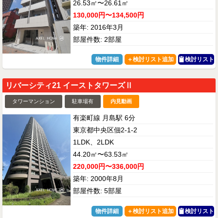
26.53㎡〜26.61㎡
130,000円〜134,500円
築年: 2016年3月
部屋件数: 2部屋
物件詳細
検討リスト
リバーシティ21 イーストタワーズⅡ
タワーマンション
駐車場有
内見動画
有楽町線 月島駅 6分
東京都中央区佃2-1-2
1LDK、2LDK
44.20㎡〜63.53㎡
220,000円〜336,000円
築年: 2000年8月
部屋件数: 5部屋
物件詳細
検討リスト