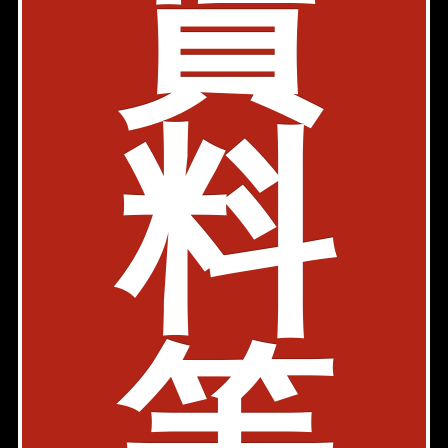
賃
駐車場有
内見動画
有楽町線 月島駅 3分
東京都中央区佃2-12-1
1LDK
45.47㎡
料
192,000円
築年: 2008年2月
部屋件数: 1部屋
物件詳細
検討リスト
リバーシア佃
内見動画
有楽町線 月島駅 4分
東京都中央区佃2-5-14
1DK
36.38㎡
160,000円