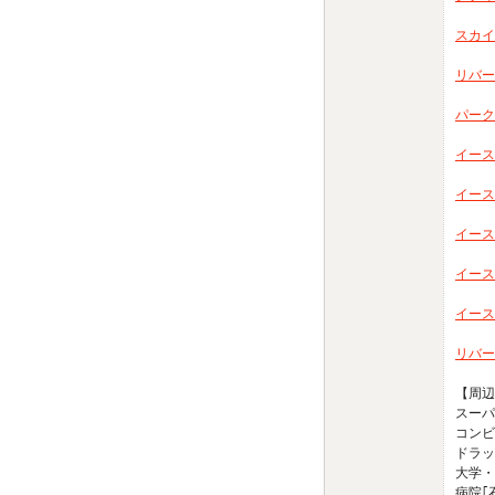
スカイ
リバー
パーク
イース
イース
イース
イース
イース
リバー
【周辺
スーパ
コンビ
ドラッ
大学・
病院｢