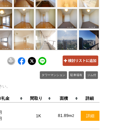
タワーマンション
駐車場有
ジム付
さい。
/礼金
間取り
面積
詳細
月
81.89m
1K
詳細
2
月