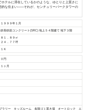
でホテルに滞在しているかのような、ゆとりと上質さに
想的な住まい——それが、センチュリーパークタワーの
１９９９年１月
鉄骨鉄筋コンクリート(SRC) 地上５４階建て 地下３階
８１．８９㎡
２４．７７坪
１Ｋ
０円
１ヶ月
ブラリー キッズルーム 各階ゴミ置き場 オートロック エ