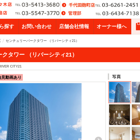
ら探す
お問い合わせ
店舗会社情報
オーナー様へ
区
センチュリーパークタワー （リバーシティ21）
クタワー （リバーシティ21）
IVER CITY21
内見動画あり