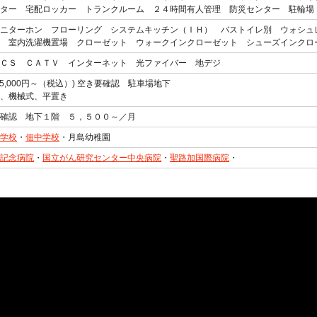
ター 宅配ロッカー トランクルーム ２４時間有人管理 防災センター 駐輪場
ニターホン フローリング システムキッチン（ＩＨ） バストイレ別 ウォシュ
 室内洗濯機置場 クローゼット ウォークインクローゼット シューズインクロ
ＣＳ ＣＡＴＶ インターネット 光ファイバー 地デジ
35,000円～（税込）) 空き要確認 駐車場地下
、機械式、平置き
確認 地下１階 ５，５００～／月
学校
・
佃中学校
・月島幼稚園
記念病院
・
国立がん研究センター中央病院
・
聖路加国際病院
・