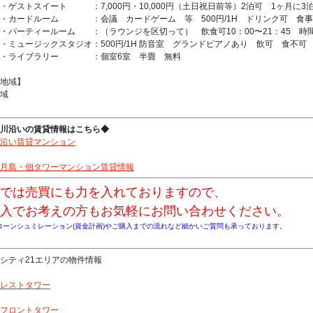
トスイート ：7,000円・10,000円（土日祝日前等）2泊可 1ヶ月に3
ードルーム ：会議 カードゲーム 等 500円/1H ドリンク可 食事
ティールーム ：（ラウンジを区切って） 飲食可10：00〜21：45 時間無制
ージックスタジオ：500円/1H 防音室 グランドピアノあり 飲可 食不可
イブラリー ：個室6室 半畳 無料
地域】
域
川沿いの賃貸情報はこちら◆
沿い賃貸マンション
月島・佃タワーマンション賃貸情報
では売買にも力を入れておりますので、
入でお考えの方もお気軽にお問い合わせください。
ローンシュミレーション(資金計画)やご購入までの流れなど細かいご質問も承っております。
シティ21エリアの物件情報
レストタワー
フロントタワー