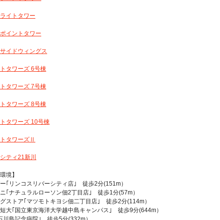
ライトタワー
ポイントタワー
サイドウィングス
トタワーズ 6号棟
トタワーズ 7号棟
トタワーズ 8号棟
トタワーズ 10号棟
トタワーズⅡ
シティ21新川
環境】
ー｢リンコスリバーシティ店｣ 徒歩2分(151m）
ニ｢ナチュラルローソン佃2丁目店｣ 徒歩1分(57m）
グストア｢マツモトキヨシ佃二丁目店｣ 徒歩2分(114m）
短大｢国立東京海洋大学越中島キャンパス｣ 徒歩9分(644m）
石川島記念病院｣ 徒歩5分(332m）