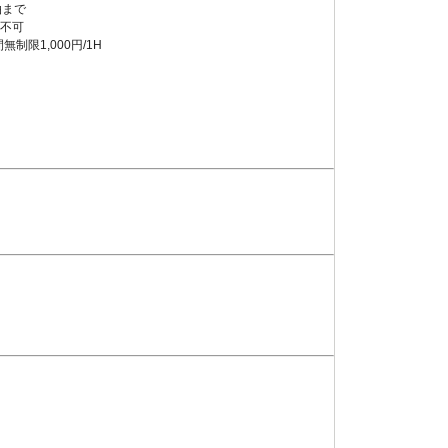
泊まで
不可
限1,000円/1H