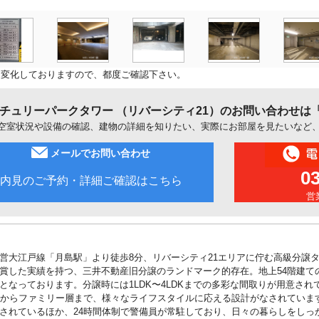
に変化しておりますので、都度ご確認下さい。
チュリーパークタワー （リバーシティ21）のお問い合わせは
空室状況や設備の確認、建物の詳細を知りたい、実際にお部屋を見たいなど
メールでお問い合わせ
0
内見のご予約・詳細ご確認はこちら
営業
営大江戸線「月島駅」より徒歩8分、リバーシティ21エリアに佇む高級分譲タ
賞した実績を持つ、三井不動産旧分譲のランドマーク的存在。地上54階建て
なっております。分譲時には1LDK〜4LDKまでの多彩な間取りが用意されており
婦）からファミリー層まで、様々なライフスタイルに応える設計がなされてい
されているほか、24時間体制で警備員が常駐しており、日々の暮らしをしっ