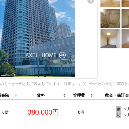
内のものを一例として表示しています。詳細は、お問い合わせのうえご確認下
所在階
賃料
管理費
敷金・保証金
1ヶ
敷
380,000円
6階
0円
1ヶ
礼