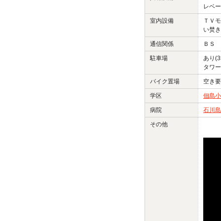
レベー
室内設備
ＴＶモ
い焚き
通信関係
ＢＳ 
駐車場
あり(
タワー
バイク置場
空き要
学区
佃島小
病院
石川島
その他