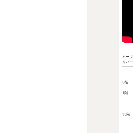
ヒーツ
リバー
B階 
・コ
1階 
・
・キッ
・コ
33階
・マ
・自
・ス