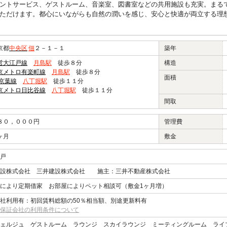
ントサービス、ゲストルーム、音楽室、図書室などの共用施設も充実。まる
ただけます。都心にいながらも自然の潤いを感じ、安心と快適が両立する理
京都
中央区
佃
２－１－１
築年
営大江戸線
月島駅
徒歩８分
構造
京メトロ有楽町線
月島駅
徒歩８分
面積
R京葉線
八丁堀駅
徒歩１１分
京メトロ日比谷線
八丁堀駅
徒歩１１分
間取
８０，０００円
管理費
ヶ月
敷金
戸
建設株式会社 三井建設株式会社 施主：三井不動産株式会社
により定期借家 お部屋によりペット相談可（敷金1ヶ月増）
社利用有：初回賃料総額の50％相当額、別途更新料有
保証会社の利用条件について
ェルジュ ゲストルーム ラウンジ スカイラウンジ ミーティングルーム ライ