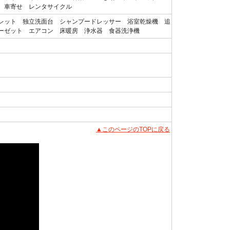
 車寄せ レンタサイクル
レット 独立洗面台 シャンプードレッサー 浴室乾燥機 追
ーゼット エアコン 床暖房 浄水器 食器洗浄機
▲このページのTOPに戻る