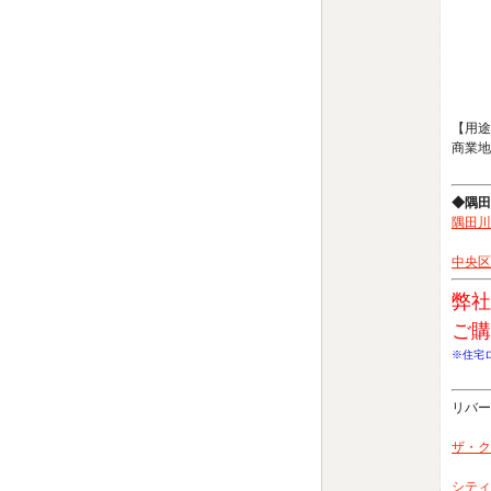
・ゲス
・カ
・パー
・ミュ
・ラ
【用途
商業地
◆隅田
隅田川
中央区
弊社
ご購
※住宅
リバー
ザ・ク
シティ