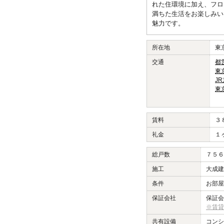
れた住環境に加え、フロ
満ちた生活をお楽しみい
魅力です。
所在地
東
交通
都
東
J
東
賃料
３
礼金
１
総戸数
７５６
施工
大成
条件
お部屋
保証会社
保証会
※賃貸
共有設備
コンシ