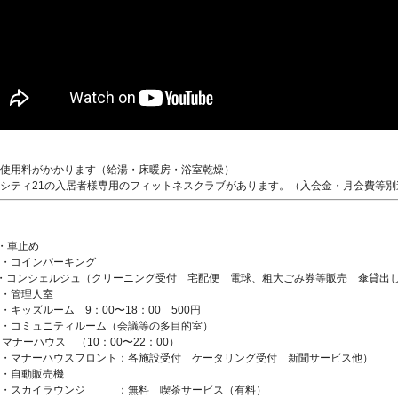
使用料がかかります（給湯・床暖房・浴室乾燥）
シティ21の入居者様専用のフィットネスクラブがあります。（入会金・月会費等別
・車止め
インパーキング
・コンシェルジュ（クリーニング受付 宅配便 電球、粗大ごみ券等販売 傘貸出
管理人室
ズルーム 9：00〜18：00 500円
ミュニティルーム（会議等の多目的室）
 マナーハウス （10：00〜22：00）
ナーハウスフロント：各施設受付 ケータリング受付 新聞サービス他）
動販売機
カイラウンジ ：無料 喫茶サービス（有料）