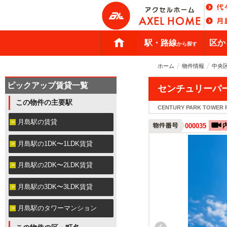
駅・路線
区か
から探す
ホーム
物件情報
中央
ピックアップ賃貸一覧
センチュリーパー
この物件の主要駅
CENTURY PARK TOWER R
月島駅の賃貸
000035
月島駅の1DK〜1LDK賃貸
月島駅の2DK〜2LDK賃貸
月島駅の3DK〜3LDK賃貸
月島駅のタワーマンション