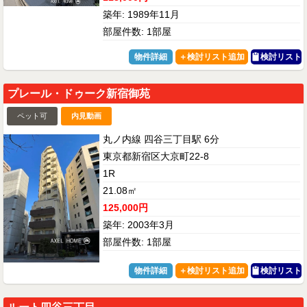
築年: 1989年11月
部屋件数: 1部屋
物件詳細
検討リスト
プレール・ドゥーク新宿御苑
ペット可
内見動画
丸ノ内線 四谷三丁目駅 6分
東京都新宿区大京町22-8
1R
21.08㎡
125,000円
築年: 2003年3月
部屋件数: 1部屋
物件詳細
検討リスト