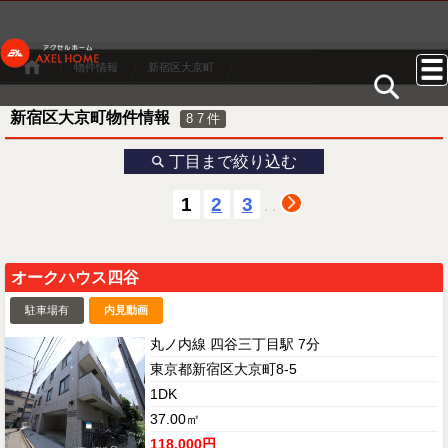
物件情報
新宿区大京町
新宿区大京町物件情報
87
件
丁目まで絞り込む
1
2
3
.
.
オークハウス四谷
駐車場有
内見動画
丸ノ内線 四谷三丁目駅 7分
東京都新宿区大京町8-5
1DK
37.00㎡
118,000円