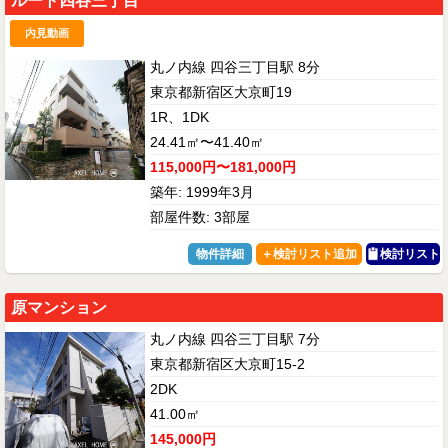
ルート四谷三丁目
内見動画
丸ノ内線 四谷三丁目駅 8分
東京都新宿区大京町19
1R、1DK
24.41㎡〜41.40㎡
115,000円〜181,000円
築年: 1999年3月
部屋件数: 3部屋
物件詳細
検討リスト
原マンション
丸ノ内線 四谷三丁目駅 7分
東京都新宿区大京町15-2
2DK
41.00㎡
145,000円