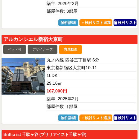
築年: 2020年2月
部屋件数: 3部屋
物件詳細
検討リスト
アルカンシエル新宿大京町
ペット可
デザイナーズ
内見動画
丸ノ内線 四谷三丁目駅 6分
東京都新宿区大京町10-11
1LDK
29.16㎡
167,000円
築年: 2025年2月
部屋件数: 1部屋
物件詳細
検討リスト
Brillia ist 千駄ヶ谷 (ブリリアイスト千駄ヶ谷)