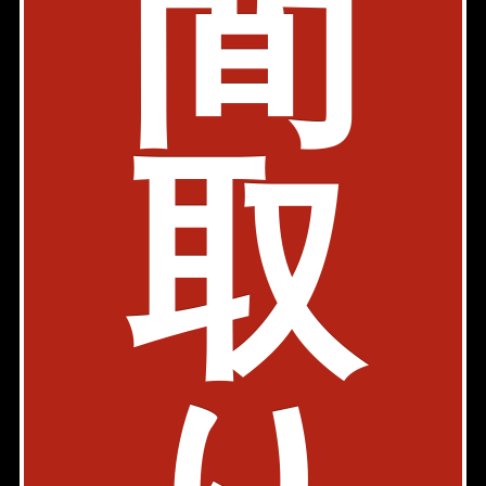
間
25.59㎡〜42.15㎡
149,000円〜235,000円
築年: 2020年6月
部屋件数: 3部屋
物件詳細
検討リスト
取
Rocos 神宮の杜 (ロコスジングウノモリ)
新築
内見動画
都営大江戸線 国立競技場駅 4分
東京都新宿区大京町31-18
1LDK
50.22㎡
263,000円
築年: 2024年9月
部屋件数: 1部屋
物件詳細
検討リスト