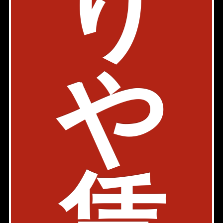
り
BELISTA四谷大京町 (ベリスタ四谷大京町)
駐車場有
内見動画
丸ノ内線 四谷三丁目駅 5分
や
東京都新宿区大京町21-1
1SLDK
68.43㎡
308,000円
築年: 2010年2月
部屋件数: 1部屋
物件詳細
検討リスト
マジェスティハウス新宿御苑パークナード
駐車場有
内見動画
丸ノ内線 四谷三丁目駅 8分
東京都新宿区大京町26-1