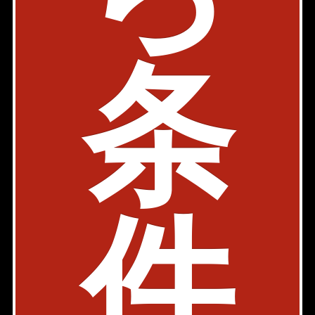
丸ノ内線 四谷三丁目駅 5分
東京都新宿区大京町21-26
1K、1LDK
25.06㎡〜66.20㎡
条
146,000円〜249,000円
築年: 2019年10月
部屋件数: 2部屋
物件詳細
検討リスト
ガーラ・プレシャス神宮外苑
内見動画
件
都営大江戸線 国立競技場駅 3分
東京都新宿区大京町31-3
2K
27.60㎡
133,000円
築年: 2016年7月