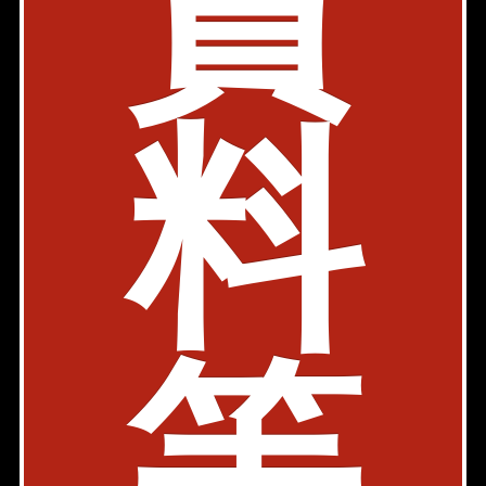
賃
1SLDK、2LDK
62.65㎡〜82.02㎡
325,000円〜450,000円
築年: 2014年2月
料
部屋件数: 2部屋
物件詳細
検討リスト
フォレスタ御苑前
内見動画
都営大江戸線 国立競技場駅 7分
東京都新宿区大京町26番
等
3LDK
111.35㎡
540,000円
築年: 1995年3月
部屋件数: 1部屋