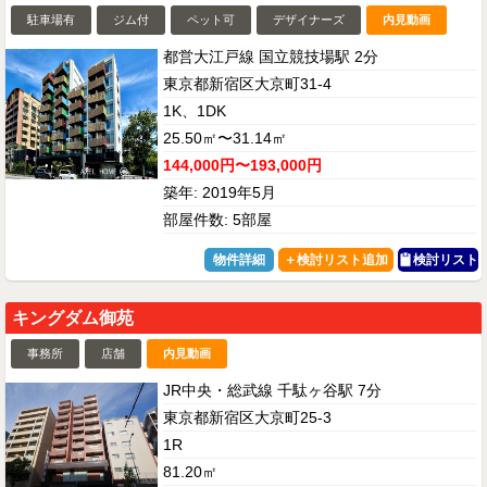
駐車場有
ジム付
ペット可
デザイナーズ
内見動画
都営大江戸線 国立競技場駅 2分
東京都新宿区大京町31-4
1K、1DK
25.50㎡〜31.14㎡
144,000円〜193,000円
築年: 2019年5月
部屋件数: 5部屋
物件詳細
検討リスト
キングダム御苑
事務所
店舗
内見動画
JR中央・総武線 千駄ヶ谷駅 7分
東京都新宿区大京町25-3
1R
81.20㎡