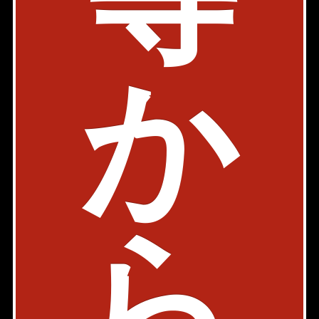
物件詳細
検討リスト
グランファースト新宿御苑
か
事務所
丸ノ内線 四谷三丁目駅 5分
東京都新宿区大京町22-1
1R
424.08㎡〜507.75㎡
3,951,024円〜4,730,572円
築年: 1986年7月
部屋件数: 4部屋
ら
物件詳細
検討リスト
アステラホーム四谷大京町(旧 ウェルスクエアイズム四谷大京町)
メゾネット
内見動画