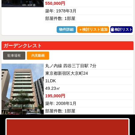
550,000円
築年: 1978年3月
部屋件数: 1部屋
物件詳細
検討リスト
ガーデンクレスト
駐車場有
内見動画
丸ノ内線 四谷三丁目駅 7分
東京都新宿区大京町24
1LDK
49.23㎡
195,000円
築年: 2008年1月
部屋件数: 1部屋
物件詳細
検討リスト