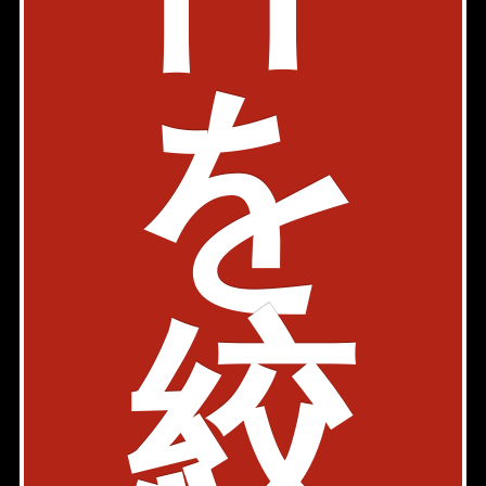
部屋件数: 1部屋
物件詳細
検討リスト
を
1
2
3
.
.
新宿区大京町の賃貸マンション検索結果を一覧表示してい
ます。「賃料」、「間取り」、「面積」の条件を絞り込ん
で検索する事が出来ます。
新宿区大京町周辺の選りすぐり賃貸情報を見つけたら、お
気軽にお問い合わせ下さい。
このエリアのお部屋探しは代々木店が承ります！お気軽に
絞
お問い合わせ下さい！
メールで問い合わせ
yoyogi@axel-home.co.jp
代々木店
〒151-0051
東京都渋谷区千駄ヶ谷4-29-11 玉造ビルⅡ１階