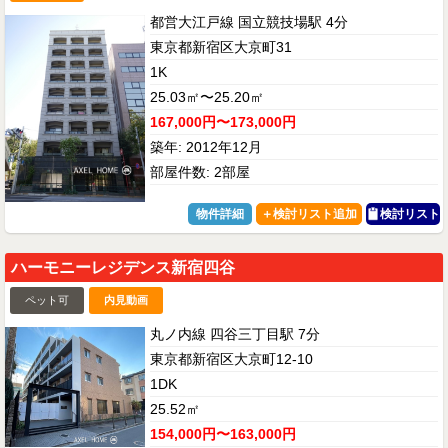
都営大江戸線 国立競技場駅 4分
東京都新宿区大京町31
1K
25.03㎡〜25.20㎡
167,000円〜173,000円
築年: 2012年12月
部屋件数: 2部屋
物件詳細
検討リスト
ハーモニーレジデンス新宿四谷
ペット可
内見動画
丸ノ内線 四谷三丁目駅 7分
東京都新宿区大京町12-10
1DK
25.52㎡
154,000円〜163,000円