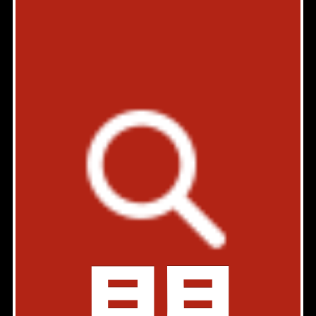
LEGALAND四谷ANNEX (リーガランド四谷アネックス)
駐車場有
メゾネット
内見動画
丸ノ内線 四谷三丁目駅 5分
東京都新宿区大京町5-1
1R、1LDK
30.95㎡〜44.66㎡
167,000円〜215,000円
築年: 2020年11月
部屋件数: 2部屋
物件詳細
検討リスト
ジェノヴィア四谷三丁目グリーンヴェール
ペット可
内見動画
丸ノ内線 四谷三丁目駅 7分
東京都新宿区大京町18-17
1K、1LDK