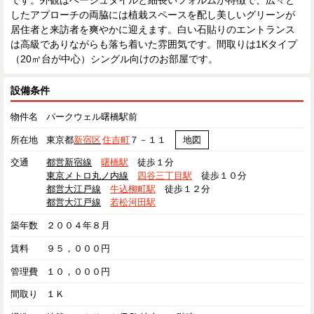
です。外観はベージュタイルと細長いフォルムが特徴で、広々と
したアプローチの両脇には植栽スペースを配し美しいグリーンが
居住者と来訪者を爽やかに迎えます。白い石貼りのエントランス
は高級でありながらも落ち着いた雰囲気です。間取りは1Kタイプ
（20㎡台が中心）シングル向けのお部屋です。
設備条件
物件名
パークウェル曙橋駅前
所在地
東京都
新宿区
住吉町
７－１１
地図
交通
都営新宿線
曙橋駅
徒歩１分
東京メトロ丸ノ内線
四谷三丁目駅
徒歩１０分
都営大江戸線
牛込柳町駅
徒歩１２分
都営大江戸線
若松河田駅
築年数
２００４年８月
賃料
９５，０００円
管理費
１０，０００円
間取り
１Ｋ