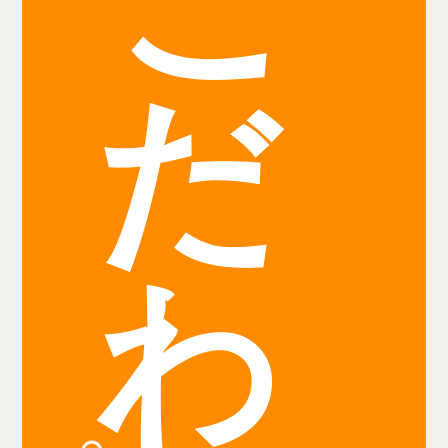
こ
だ
わ