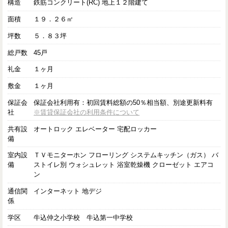
構造
鉄筋コンクリート(RC) 地上１２階建て
面積
１９．２６㎡
坪数
５．８３坪
総戸数
45戸
礼金
１ヶ月
敷金
１ヶ月
保証会
保証会社利用有：初回賃料総額の50％相当額、別途更新料有
社
※賃貸保証会社の利用条件について
共有設
オートロック エレベーター 宅配ロッカー
備
室内設
ＴＶモニターホン フローリング システムキッチン（ガス） バ
備
ストイレ別 ウォシュレット 浴室乾燥機 クローゼット エアコ
ン
通信関
インターネット 地デジ
係
学区
牛込仲之小学校 牛込第一中学校