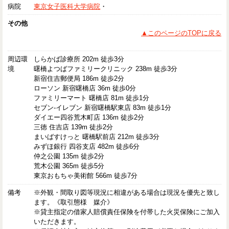
病院
東京女子医科大学病院
・
その他
▲このページのTOPに戻る
周辺環
しらかば診療所 202m 徒歩3分
境
曙橋よつばファミリークリニック 238m 徒歩3分
新宿住吉郵便局 186m 徒歩2分
ローソン 新宿曙橋店 36m 徒歩0分
ファミリーマート 曙橋店 81m 徒歩1分
セブン-イレブン 新宿曙橋駅東店 83m 徒歩1分
ダイエー四谷荒木町店 136m 徒歩2分
三徳 住吉店 139m 徒歩2分
まいばすけっと 曙橋駅前店 212m 徒歩3分
みずほ銀行 四谷支店 482m 徒歩6分
仲之公園 135m 徒歩2分
荒木公園 365m 徒歩5分
東京おもちゃ美術館 566m 徒歩7分
備考
※外観・間取り図等現況に相違がある場合は現況を優先と致し
ます。《取引態様 媒介》
※貸主指定の借家人賠償責任保険を付帯した火災保険にご加入
いただきます。