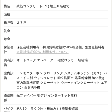
構造
鉄筋コンクリート(RC) 地上８階建て
面積
総戸数
２７戸
礼金
敷金
保証会
保証会社利用有：初回賃料総額の50％相当額、別途更新料有
社
※賃貸保証会社の利用条件について
共有設
オートロック エレベーター 宅配ロッカー 駐輪場
備
室内設
ＴＶモニターホン フローリング システムキッチン（ガス） バ
備
ストイレ別 ウォシュレット 独立洗面台 浴室乾燥機 追い焚き
室内洗濯機置場 クローゼット ウォークインクローゼット エア
コン 食器洗浄機
通信関
光ファイバー 地デジ インターネット無料
係
バイク
あり(５，５００円（税込み）) ※空要確認