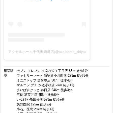
アクセルホーム千代田麹町店(@axelhome_chiyodakojimachi)
周辺環
セブン-イレブン 文京水道１丁目店 85m 徒歩1分
境
ファミリーマート 新宿新小川町店 271m 徒歩3分
ミニストップ 茗荷谷店 307m 徒歩4分
マルエツ プチ 水道小桜店 97m 徒歩1分
まいばすけっと 春日店 246m 徒歩3分
三徳 茗荷谷店 456m 徒歩6分
いなげや飯田橋店 573m 徒歩7分
矢野医院 195m 徒歩2分
小石川医院 287m 徒歩4分