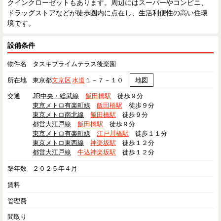
クインクローゼットもあります。周辺にはスーパーやコンビニ、
ドラッグストアなどが徒歩圏内に点在し、生活利便性の高い住環
境です。
設備条件
物件名
タスキプライムテラス後楽園
所在地
東京都
文京区
水道
１－７－１０
地図
交通
JR中央・総武線
飯田橋駅
徒歩９分
東京メトロ有楽町線
飯田橋駅
徒歩９分
東京メトロ南北線
飯田橋駅
徒歩９分
都営大江戸線
飯田橋駅
徒歩９分
東京メトロ有楽町線
江戸川橋駅
徒歩１１分
東京メトロ東西線
神楽坂駅
徒歩１２分
都営大江戸線
牛込神楽坂駅
徒歩１２分
築年数
２０２５年４月
賃料
管理費
間取り