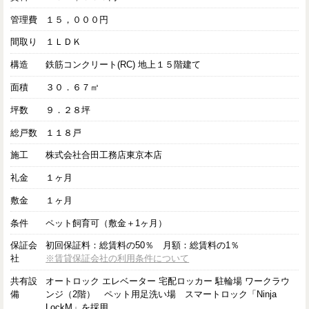
管理費
１５，０００円
間取り
１ＬＤＫ
構造
鉄筋コンクリート(RC) 地上１５階建て
面積
３０．６７㎡
坪数
９．２８坪
総戸数
１１８戸
施工
株式会社合田工務店東京本店
礼金
１ヶ月
敷金
１ヶ月
条件
ペット飼育可（敷金＋1ヶ月）
保証会
初回保証料：総賃料の50％ 月額：総賃料の1％
社
※賃貸保証会社の利用条件について
共有設
オートロック エレベーター 宅配ロッカー 駐輪場 ワークラウ
備
ンジ（2階） ペット用足洗い場 スマートロック「Ninja
LockM」を採用