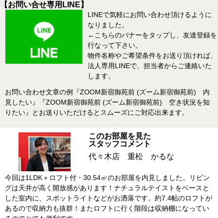
【お問い合せ専用LINE】
LINEで気軽にお問い合わせ頂けるように
なりました。
←こちらのバナーをタップし、友達登録を
行なって下さい。
物件名称やご希望条件をお送り頂ければ、
法人専用LINEで、担当者からご連絡いた
します。
お問い合わせ文章の例『ZOOM新宿御苑前 (ズーム新宿御苑前) 内
見したい』『ZOOM新宿御苑前 (ズーム新宿御苑前) 空き状況を知
りたい』とお送りいただけるとスムーズにご対応出来ます。
このお部屋を見た
スタッフコメント
代々木店 重松 かるな
今回は1LDK＋ロフト付・30.54㎡のお部屋を内見しました。リビン
グは天井が高く開放感があります！ナチュラルテイストをベースと
した室内に、スポットライトなどがお洒落です。約7.4帖のロフトが
あるので収納力も抜群！またロフトに行く階段は収納棚になってい