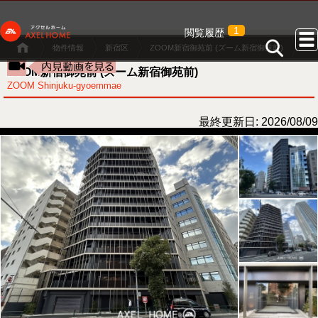
1
閲覧履歴
物件情報
新宿区
ZOOM新宿御苑前 (ズーム新宿御苑前)
ZOOM新宿御苑前 (ズーム新宿御苑前)
ZOOM Shinjuku-gyoemmae
最終更新日: 2026/08/09