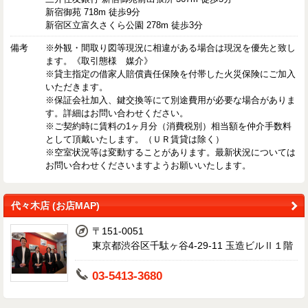
新宿御苑 718m 徒歩9分
新宿区立富久さくら公園 278m 徒歩3分
備考
※外観・間取り図等現況に相違がある場合は現況を優先と致し
ます。《取引態様 媒介》
※貸主指定の借家人賠償責任保険を付帯した火災保険にご加入
いただきます。
※保証会社加入、鍵交換等にて別途費用が必要な場合がありま
す。詳細はお問い合わせください。
※ご契約時に賃料の1ヶ月分（消費税別）相当額を仲介手数料
として頂戴いたします。（ＵＲ賃貸は除く）
※空室状況等は変動することがあります。最新状況については
お問い合わせくださいますようお願いいたします。
代々木店 (お店MAP)
〒151-0051
東京都渋谷区千駄ヶ谷4-29-11 玉造ビルⅡ１階
03-5413-3680