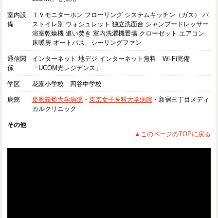
室内設
ＴＶモニターホン フローリング システムキッチン（ガス） バ
備
ストイレ別 ウォシュレット 独立洗面台 シャンプードレッサー
浴室乾燥機 追い焚き 室内洗濯機置場 クローゼット エアコン
床暖房 オートバス シーリングファン
通信関
インターネット 地デジ インターネット無料 Wi-Fi完備
係
「UCOM光レジデンス」
学区
花園小学校 四谷中学校
病院
慶應義塾大学病院
・
東京女子医科大学病院
・新宿三丁目メディ
カルクリニック
その他
▲このページのTOPに戻る