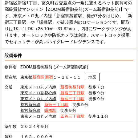
新宿区新宿1丁目、富久町西交差点の一角に聳えるペット飼育可の
高級賃貸マンション【ZOOM新宿御苑前(ズーム新宿御苑前)】で
す。東京メトロ丸ノ内線「新宿御苑前駅」徒歩7分をはじめ、「新
宿三丁目駅」や「曙橋駅」が徒歩圏内のロケーションです。間取
りは1K～1LDK（25.10㎡～31.82㎡）、2階にワークラウンジがあ
ります。オートロックや防犯カメラは勿論、スマートロック採用
でセキュリティが高いハイグレードレジデンスです。
設備条件
物件名
ZOOM新宿御苑前 (ズーム新宿御苑前)
所在地
東京都
新宿区
新宿
１－２６－１１
地図
交通
東京メトロ丸ノ内線
新宿御苑前駅
徒歩７分
東京メトロ副都心線
新宿三丁目駅
徒歩９分
東京メトロ丸ノ内線
新宿三丁目駅
徒歩９分
都営新宿線
新宿三丁目駅
徒歩９分
都営新宿線
曙橋駅
徒歩９分
東京メトロ丸ノ内線
四谷三丁目駅
徒歩１１分
築年数
２０２４年９月
賃料
１６２，０００円